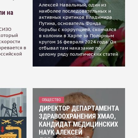
Алексей Навальный, один из
наиболее последовательных и
ли на
активных критиков Владимира
Путина, основатель Фонда
 СИЗО
борьбы с коррупцией, скончался
 который
в колонии в Харпе за Полярным
скорости
кругом 16 февраля 2024 года. Он
зревается в
отбывал там наказание по
оссийской
целому ряду политических статей
ОБЩЕСТВО
ДИРЕКТОР ДЕПАРТАМЕНТА
ЗДРАВООХРАНЕНИЯ ХМАО,
КАНДИДАТ МЕДИЦИНСКИХ
НАУК АЛЕКСЕЙ