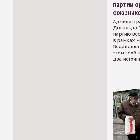
партии о
союзник
Администр
Дональда 
партию во
в рамках м
Requirement
этом сообщ
два источн