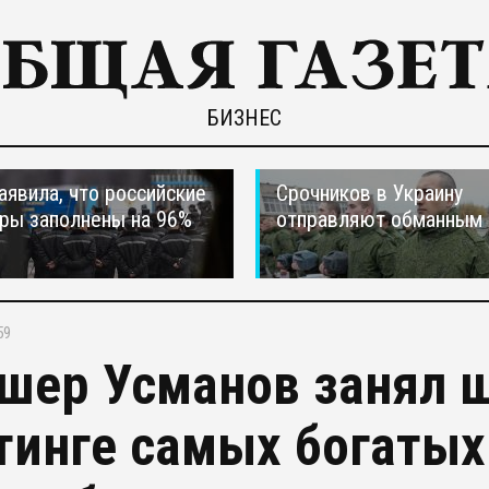
БИЗНЕС
явила, что российские
Срочников в Украину
ры заполнены на 96%
отправляют обманным 
59
шер Усманов занял ш
тинге самых богатых