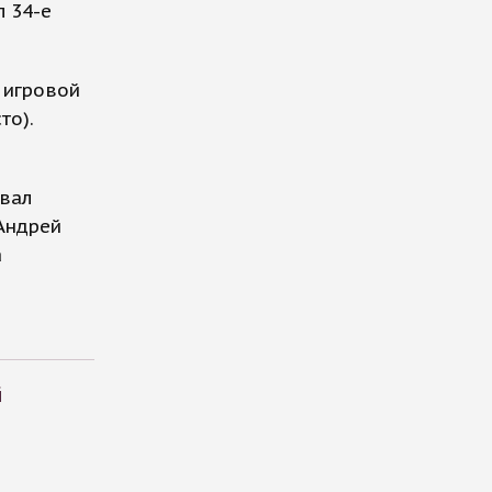
л 34-е
 игровой
то).
овал
 Андрей
а
й