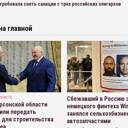
требовала снять санкции с трех российских олигархов
на главной
БЛАСТЬ
Сбежавший в Россию э
рсонской области
немецкого финтеха Wi
или передать
занялся сельхозбизне
 для строительства
автозапчастями
иев