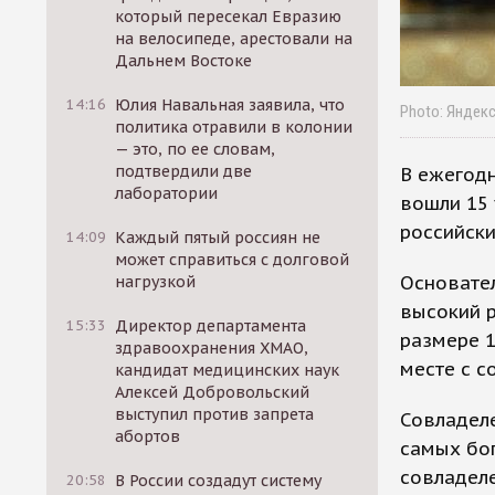
который пересекал Евразию
на велосипеде, арестовали на
Дальнем Востоке
14:16
Юлия Навальная заявила, что
Photo: Яндек
политика отравили в колонии
— это, по ее словам,
подтвердили две
В ежегодн
лаборатории
вошли 15 
российски
14:09
Каждый пятый россиян не
может справиться с долговой
Основате
нагрузкой
высокий р
15:33
Директор департамента
размере 1
здравоохранения ХМАО,
месте с с
кандидат медицинских наук
Алексей Добровольский
выступил против запрета
Совладел
абортов
самых бог
совладеле
20:58
В России создадут систему