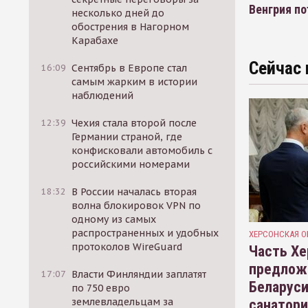
Венгрия по
несколько дней до
обострения в Нагорном
Карабахе
Сейчас 
16:09
Сентябрь в Европе стал
самым жарким в истории
наблюдений
12:39
Чехия стала второй после
Германии страной, где
конфисковали автомобиль с
российскими номерами
18:32
В России началась вторая
волна блокировок VPN по
одному из самых
распространенных и удобных
ХЕРСОНСКАЯ О
протоколов WireGuard
Часть Хе
предлож
17:07
Власти Финляндии заплатят
Беларуси
по 750 евро
землевладельцам за
санатор