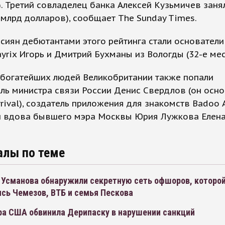
. Третий совладелец банка Алексей Кузьмичев заня
7 млрд долларов), сообщает The Sunday Times.
сиян дебютантами этого рейтинга стали основатели
ayrix Игорь и Дмитрий Бухманы из Вологды (32-е мес
 богатейших людей Великобритании также попали
ль министра связи России Денис Свердлов (он осн
rrival), создатель приложения для знакомств Badoo
и вдова бывшего мэра Москвы Юрия Лужкова Елен
алы по теме
 Усманова обнаружили секретную сеть офшоров, которо
сь Чемезов, ВТБ и семья Пескова
ра США обвинила Дерипаску в нарушении санкций