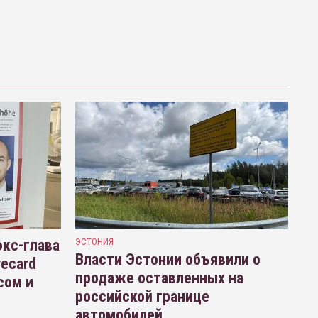
кс-глава
ЭСТОНИЯ
Власти Эстонии объявили о
recard
продаже оставленных на
сом и
российской границе
автомобилей