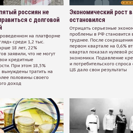
пятый россиян не
Экономический рост в
равиться с долговой
остановился
й
Отрицать серьезные эконо
проблемы в РФ становится 
проведенном на платформе
труднее. После сокращения
гляд» среди 1,2 тыс.
первом квартале на 0,6% в
арше 18 лет, 22%
квартал показал нулевой р
ов заявили, что не могут
экономики. Подавление кр
свои кредитные
и потребительского спроса
сти. При этом 18,5%
ЦБ дало свои результаты
 вынуждены тратить на
олее половины своего
ого доход