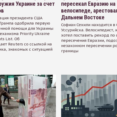
ружия Украине за счет
пересекал Евразию на
ов
велосипеде, арестова
Дальнем Востоке
ация президента США
Трампа одобрила первую
Софиан Сехили находится в
енной помощи для Украины
Уссурийска. Велосипедист,
еханизма Priority Ukraine
хотел поставить рекорд по 
s List. Об
пересечения Евразии, подо
ает Reuters со ссылкой на
незаконном пересечении р
ика, знакомых с ситуацией
границы