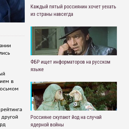
Каждый пятый россиянин хочет уехать
из страны навсегда
ании
лись
ФБР ищет информаторов на русском
языке
ый
нием в
восьмом
рейтинга
 другой
Россияне скупают йод на случай
лрд
ядерной войны