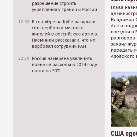
разрешение строить
Глава назн
укрепления у границы России
администр
Владимир С
12:53
В сентябре на Кубе раскрыли
Александр
сеть вербовки местных
поездки в 
жителей в российскую армию.
разговора 
Наемники рассказали, что их
заявил жур
вербовал сотрудник РАН
передать М
Азовского 
22:20
Россия намерена увеличить
военные расходы в 2024 году
почти на 70%
США одоб