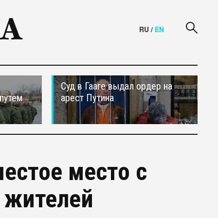
RU
/
EN
Суд в Гааге выдал ордер на
путем
арест Путина
естое место с
 жителей