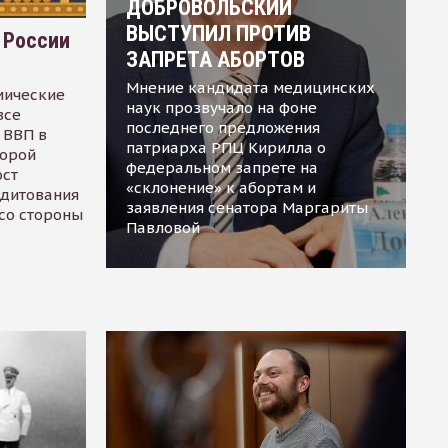
ДОБРОВОЛЬСКИЙ
ВЫСТУПИЛ ПРОТИВ
 России
ЗАПРЕТА АБОРТОВ
Мнение кандидата медицинских
мические
наук прозвучало на фоне
все
последнего предложения
 ВВП в
патриарха РПЦ Кирилла о
торой
федеральном запрете на
ост
«склонение» к абортам и
едитования
заявления сенатора Маргариты
 со стороны
Павловой