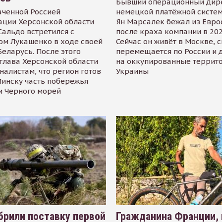
Бывший операционный дир
аченной Россией
немецкой платёжной систем
ации Херсонской области
Ян Марсалек бежал из Евр
альдо встретился с
после краха компании в 202
ом Лукашенко в ходе своей
Сейчас он живёт в Москве, 
Беларусь. После этого
перемещается по России и 
глава Херсонской области
на оккупированные террит
налистам, что регион готов
Украины
инску часть побережья
и Черного морей
рили поставку первой
Гражданина Франции,