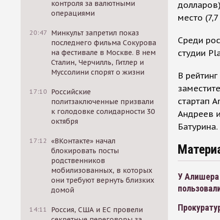
контроля за валютными
долларов)
операциями
место (7,
20:47
Минкульт запретил показ
Среди рос
последнего фильма Сокурова
студии Pl
на фестивале в Москве. В нем
Сталин, Черчилль, Гитлер и
Муссолини спорят о жизни
В рейтинг
заместите
17:10
Российские
стартап A
политзаключенные призвали
к голодовке солидарности 30
Андреев 
октября
Батурина.
17:12
«ВКонтакте» начал
Матери
блокировать посты
родственников
мобилизованных, в которых
У Алишера
они требуют вернуть близких
пользовали
домой
Прокурату
14:11
Россия, США и ЕС провели
секретные переговоры за