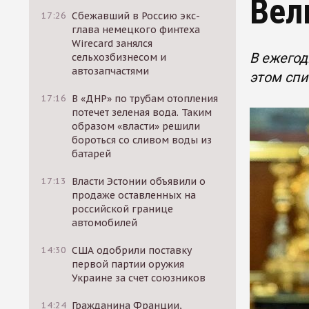
Вел
17:26
Сбежавший в Россию экс-
глава немецкого финтеха
Wirecard занялся
В ежегод
сельхозбизнесом и
автозапчастями
этом спи
17:16
В «ДНР» по трубам отопления
потечет зеленая вода. Таким
образом «власти» решили
бороться со сливом воды из
батарей
17:13
Власти Эстонии объявили о
продаже оставленных на
российской границе
автомобилей
14:30
США одобрили поставку
первой партии оружия
Украине за счет союзников
14:24
Гражданина Франции,