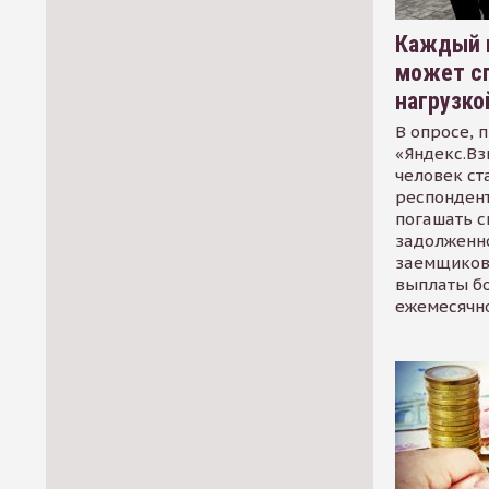
Каждый 
может сп
нагрузко
В опросе, 
«Яндекс.Вз
человек ст
респондент
погашать 
задолженно
заемщиков
выплаты б
ежемесячн