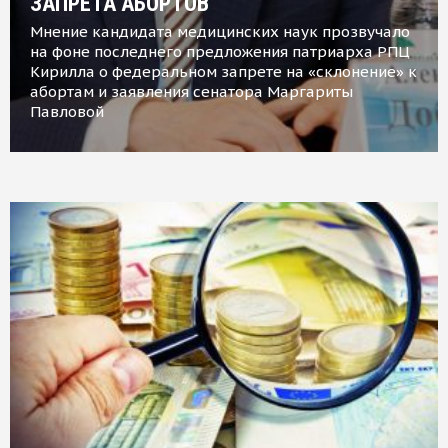
ЗАПРЕТА АБОРТОВ
Мнение кандидата медицинских наук прозвучало
на фоне последнего предложения патриарха РПЦ
Кирилла о федеральном запрете на «склонение» к
абортам и заявления сенатора Маргариты
Павловой