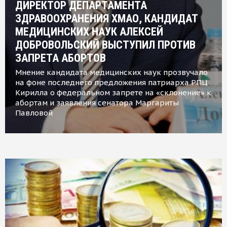
ДИРЕКТОР ДЕПАРТАМЕНТА
ЗДРАВООХРАНЕНИЯ ХМАО, КАНДИДАТ
МЕДИЦИНСКИХ НАУК АЛЕКСЕЙ
ДОБРОВОЛЬСКИЙ ВЫСТУПИЛ ПРОТИВ
ЗАПРЕТА АБОРТОВ
Мнение кандидата медицинских наук прозвучало
на фоне последнего предложения патриарха РПЦ
Кирилла о федеральном запрете на «склонение» к
абортам и заявления сенатора Маргариты
Павловой