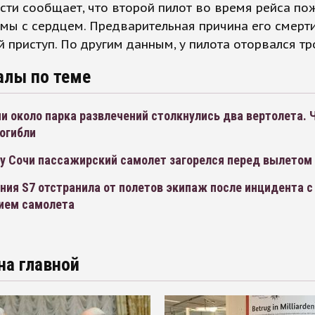
ти сообщает, что второй пилот во время рейса по
мы с сердцем. Предварительная причина его смерти
 приступ. По другим данным, у пилота оторвался тр
алы по теме
и около парка развлечений столкнулись два вертолета.
огибли
ту Сочи пассажирский самолет загорелся перед вылетом
ия S7 отстранила от полетов экипаж после инцидента с
ием самолета
на главной