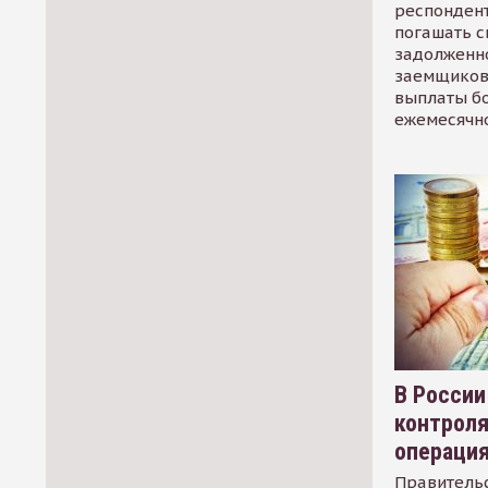
респондент
погашать 
задолженно
заемщиков
выплаты б
ежемесячн
В России
контрол
операци
Правительс