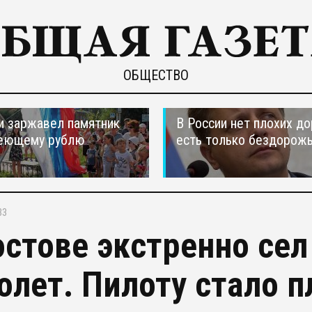
ОБЩЕСТВО
и заржавел памятник
В России нет плохих до
еющему рублю
есть только бездорож
33
остове экстренно се
олет. Пилоту стало пл