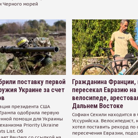
и Черного морей
рили поставку первой
Гражданина Франции,
ружия Украине за счет
пересекал Евразию на
ов
велосипеде, арестова
Дальнем Востоке
ация президента США
Трампа одобрила первую
Софиан Сехили находится в
енной помощи для Украины
Уссурийска. Велосипедист,
еханизма Priority Ukraine
хотел поставить рекорд по 
s List. Об
пересечения Евразии, подо
ает Reuters со ссылкой на