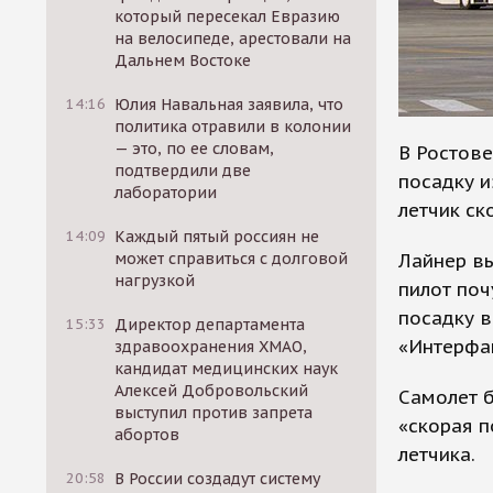
который пересекал Евразию
на велосипеде, арестовали на
Дальнем Востоке
14:16
Юлия Навальная заявила, что
политика отравили в колонии
— это, по ее словам,
В Ростов
подтвердили две
посадку и
лаборатории
летчик ск
14:09
Каждый пятый россиян не
Лайнер вы
может справиться с долговой
нагрузкой
пилот поч
посадку в
15:33
Директор департамента
«Интерфа
здравоохранения ХМАО,
кандидат медицинских наук
Алексей Добровольский
Самолет б
выступил против запрета
«скорая п
абортов
летчика.
20:58
В России создадут систему