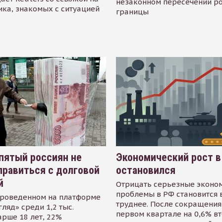
незаконном пересечении р
ика, знакомых с ситуацией
границы
пятый россиян не
Экономический рост в
равиться с долговой
остановился
й
Отрицать серьезные эконо
проблемы в РФ становится 
проведенном на платформе
труднее. После сокращения
гляд» среди 1,2 тыс.
первом квартале на 0,6% в
арше 18 лет, 22%