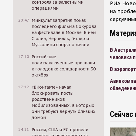
контроля за валютными
РИА Новос
операциями
на пробле
сердечный
20:47
Минкульт запретил показ
последнего фильма Сокурова
Матери
на фестивале в Москве. В нем
Сталин, Черчилль, Гитлер и
Муссолини спорят о жизни
В Австрали
человека п
17:10
Российские
политзаключенные призвали
В аэропор
к голодовке солидарности 30
октября
Авиакомпан
17:12
«ВКонтакте» начал
обледенен
блокировать посты
родственников
мобилизованных, в которых
они требуют вернуть близких
Сейчас 
домой
14:11
Россия, США и ЕС провели
секретные переговоры за