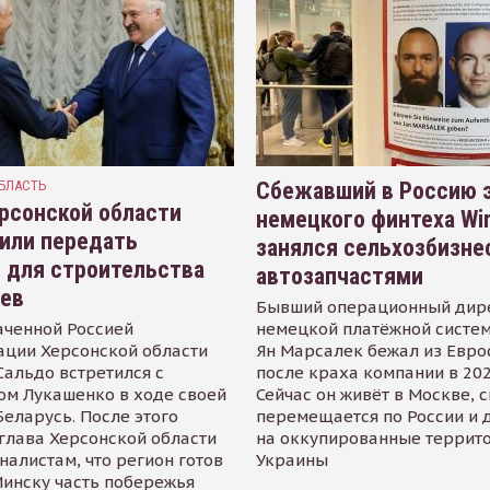
БЛАСТЬ
Сбежавший в Россию э
рсонской области
немецкого финтеха Wi
или передать
занялся сельхозбизне
 для строительства
автозапчастями
иев
Бывший операционный дир
аченной Россией
немецкой платёжной систем
ации Херсонской области
Ян Марсалек бежал из Евр
альдо встретился с
после краха компании в 202
ом Лукашенко в ходе своей
Сейчас он живёт в Москве, 
Беларусь. После этого
перемещается по России и 
глава Херсонской области
на оккупированные террит
налистам, что регион готов
Украины
инску часть побережья