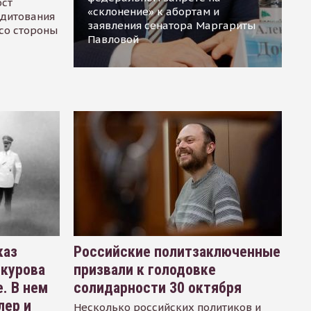
ост
«склонение» к абортам и
едитования
заявления сенатора Маргариты
 со стороны
Павловой
каз
Российские политзаключенные
окурова
призвали к голодовке
. В нем
солидарности 30 октября
лер и
Несколько российских политиков и