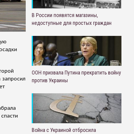
В России появятся магазины,
недоступные для простых граждан
ную
посадки
торой
ООН призвала Путина прекратить войну
 запросил
против Украины
ет
абрала
 спасти
Война с Украиной отбросила