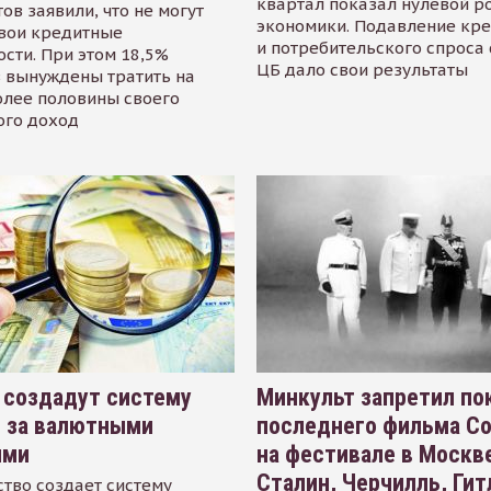
квартал показал нулевой р
ов заявили, что не могут
экономики. Подавление кр
свои кредитные
и потребительского спроса
сти. При этом 18,5%
ЦБ дало свои результаты
 вынуждены тратить на
олее половины своего
ого доход
 создадут систему
Минкульт запретил по
я за валютными
последнего фильма С
ями
на фестивале в Москве
Сталин, Черчилль, Гит
тво создает систему