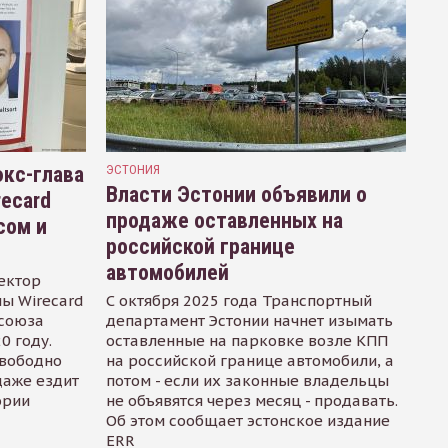
кс-глава
ЭСТОНИЯ
Власти Эстонии объявили о
recard
продаже оставленных на
сом и
российской границе
автомобилей
ектор
ы Wirecard
С октября 2025 года Транспортный
осоюза
департамент Эстонии начнет изымать
0 году.
оставленные на парковке возле КПП
свободно
на российской границе автомобили, а
даже ездит
потом - если их законные владельцы
ории
не объявятся через месяц - продавать.
Об этом сообщает эстонское издание
ERR