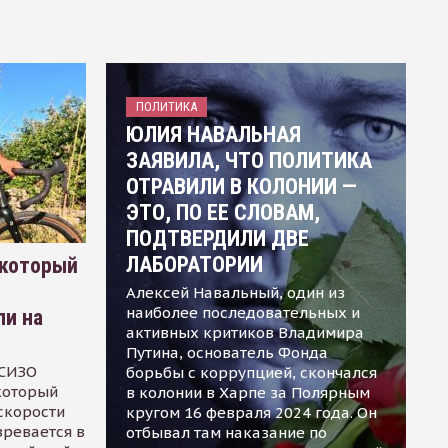
ПОЛИТИКА
ЮЛИЯ НАВАЛЬНАЯ
ЗАЯВИЛА, ЧТО ПОЛИТИКА
ОТРАВИЛИ В КОЛОНИИ —
ЭТО, ПО ЕЕ СЛОВАМ,
ПОДТВЕРДИЛИ ДВЕ
ЛАБОРАТОРИИ
 который
Алексей Навальный, один из
наиболее последовательных и
ли на
активных критиков Владимира
Путина, основатель Фонда
 СИЗО
борьбы с коррупцией, скончался
 который
в колонии в Харпе за Полярным
скорости
кругом 16 февраля 2024 года. Он
зревается в
отбывал там наказание по