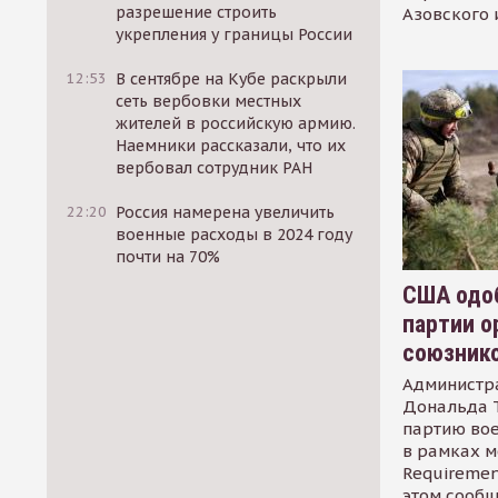
разрешение строить
Азовского 
укрепления у границы России
12:53
В сентябре на Кубе раскрыли
сеть вербовки местных
жителей в российскую армию.
Наемники рассказали, что их
вербовал сотрудник РАН
22:20
Россия намерена увеличить
военные расходы в 2024 году
почти на 70%
США одоб
партии о
союзник
Администр
Дональда 
партию во
в рамках м
Requirement
этом сообщ