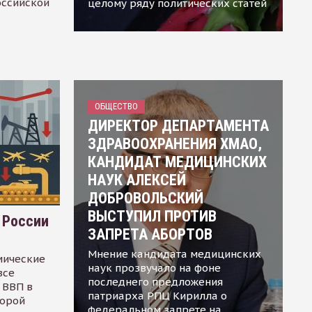
оссийской
целому ряду политических статей
ОБЩЕСТВО
ДИРЕКТОР ДЕПАРТАМЕНТА
ЗДРАВООХРАНЕНИЯ ХМАО,
КАНДИДАТ МЕДИЦИНСКИХ
НАУК АЛЕКСЕЙ
ДОБРОВОЛЬСКИЙ
ВЫСТУПИЛ ПРОТИВ
 России
ЗАПРЕТА АБОРТОВ
Мнение кандидата медицинских
мические
наук прозвучало на фоне
все
последнего предложения
 ВВП в
патриарха РПЦ Кирилла о
торой
федеральном запрете на