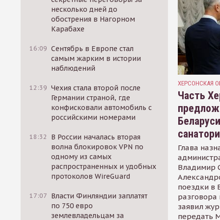
несколько дней до
обострения в Нагорном
Карабахе
16:09
Сентябрь в Европе стал
самым жарким в истории
наблюдений
ХЕРСОНСКАЯ О
12:39
Чехия стала второй после
Часть Хе
Германии страной, где
предлож
конфисковали автомобиль с
российскими номерами
Беларуси
санатор
18:32
В России началась вторая
волна блокировок VPN по
Глава назн
одному из самых
администр
распространенных и удобных
Владимир С
протоколов WireGuard
Александр
поездки в 
17:07
Власти Финляндии заплатят
разговора 
по 750 евро
заявил жур
землевладельцам за
передать М