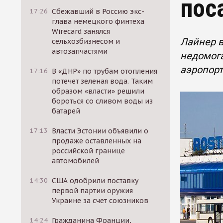
пос
17:26
Сбежавший в Россию экс-
глава немецкого финтеха
Wirecard занялся
Лайнер в
сельхозбизнесом и
автозапчастями
недомога
аэропорт
17:16
В «ДНР» по трубам отопления
потечет зеленая вода. Таким
образом «власти» решили
бороться со сливом воды из
батарей
17:13
Власти Эстонии объявили о
продаже оставленных на
российской границе
автомобилей
14:30
США одобрили поставку
первой партии оружия
Украине за счет союзников
14:24
Гражданина Франции,