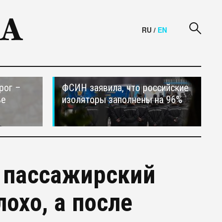
RU
/
EN
рог –
ФСИН заявила, что российские
ье
изоляторы заполнены на 96%
л пассажирский
охо, а после