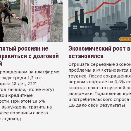
пятый россиян не
Экономический рост в
равиться с долговой
остановился
й
Отрицать серьезные эконо
проблемы в РФ становится 
проведенном на платформе
труднее. После сокращения
гляд» среди 1,2 тыс.
первом квартале на 0,6% в
арше 18 лет, 22%
квартал показал нулевой р
ов заявили, что не могут
экономики. Подавление кр
свои кредитные
и потребительского спроса
сти. При этом 18,5%
ЦБ дало свои результаты
 вынуждены тратить на
олее половины своего
ого доход