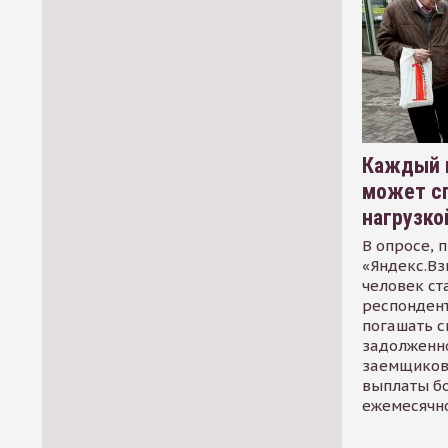
Каждый 
может сп
нагрузко
В опросе, 
«Яндекс.Вз
человек ст
респондент
погашать 
задолженно
заемщиков
выплаты б
ежемесячн