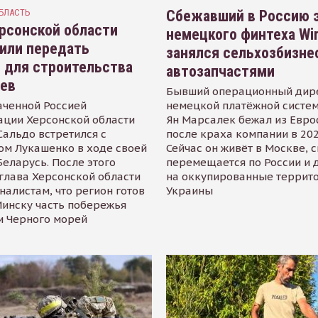
БЛАСТЬ
Сбежавший в Россию э
рсонской области
немецкого финтеха Wi
или передать
занялся сельхозбизне
 для строительства
автозапчастями
иев
Бывший операционный дир
аченной Россией
немецкой платёжной систем
ации Херсонской области
Ян Марсалек бежал из Евр
альдо встретился с
после краха компании в 202
ом Лукашенко в ходе своей
Сейчас он живёт в Москве, 
Беларусь. После этого
перемещается по России и 
глава Херсонской области
на оккупированные террит
налистам, что регион готов
Украины
инску часть побережья
и Черного морей