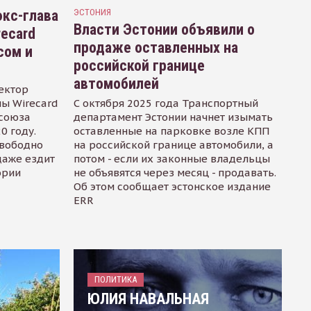
кс-глава
ЭСТОНИЯ
Власти Эстонии объявили о
recard
продаже оставленных на
сом и
российской границе
автомобилей
ектор
ы Wirecard
С октября 2025 года Транспортный
осоюза
департамент Эстонии начнет изымать
0 году.
оставленные на парковке возле КПП
свободно
на российской границе автомобили, а
даже ездит
потом - если их законные владельцы
ории
не объявятся через месяц - продавать.
Об этом сообщает эстонское издание
ERR
ПОЛИТИКА
ЮЛИЯ НАВАЛЬНАЯ