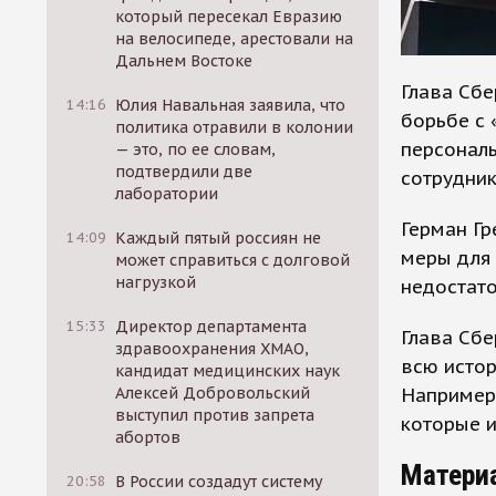
который пересекал Евразию
на велосипеде, арестовали на
Дальнем Востоке
Глава Сбе
14:16
Юлия Навальная заявила, что
борьбе с 
политика отравили в колонии
персональ
— это, по ее словам,
подтвердили две
сотрудник
лаборатории
Герман Гр
14:09
Каждый пятый россиян не
меры для 
может справиться с долговой
нагрузкой
недостато
15:33
Директор департамента
Глава Сбе
здравоохранения ХМАО,
всю истор
кандидат медицинских наук
Например,
Алексей Добровольский
выступил против запрета
которые и
абортов
Матери
20:58
В России создадут систему