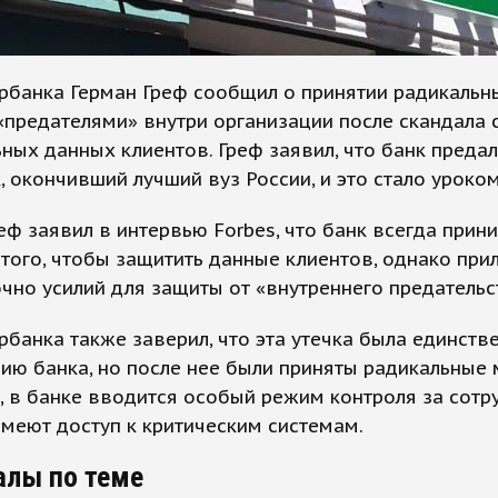
рбанка Герман Греф сообщил о принятии радикальн
«предателями» внутри организации после скандала 
ных данных клиентов. Греф заявил, что банк предал
, окончивший лучший вуз России, и это стало уроком
еф заявил в интервью Forbes, что банк всегда прин
того, чтобы защитить данные клиентов, однако при
чно усилий для защиты от «внутреннего предательс
рбанка также заверил, что эта утечка была единств
ию банка, но после нее были приняты радикальные 
 в банке вводится особый режим контроля за сотр
меют доступ к критическим системам.
алы по теме