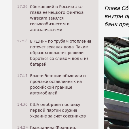
17:26
Сбежавший в Россию экс-
Глава Сб
глава немецкого финтеха
внутри о
Wirecard занялся
банк пре
сельхозбизнесом и
автозапчастями
17:16
В «ДНР» по трубам отопления
потечет зеленая вода. Таким
образом «власти» решили
бороться со сливом воды из
батарей
17:13
Власти Эстонии объявили о
продаже оставленных на
российской границе
автомобилей
14:30
США одобрили поставку
первой партии оружия
Украине за счет союзников
14:24
Гражданина Франции,