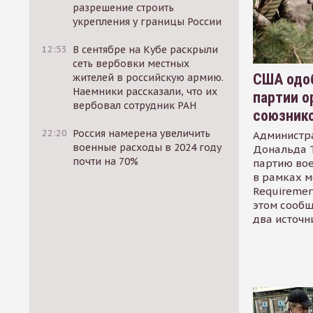
разрешение строить
укрепления у границы России
12:53
В сентябре на Кубе раскрыли
сеть вербовки местных
США одоб
жителей в российскую армию.
Наемники рассказали, что их
партии о
вербовал сотрудник РАН
союзник
22:20
Россия намерена увеличить
Администр
военные расходы в 2024 году
Дональда 
почти на 70%
партию во
в рамках м
Requirement
этом сообщ
два источн