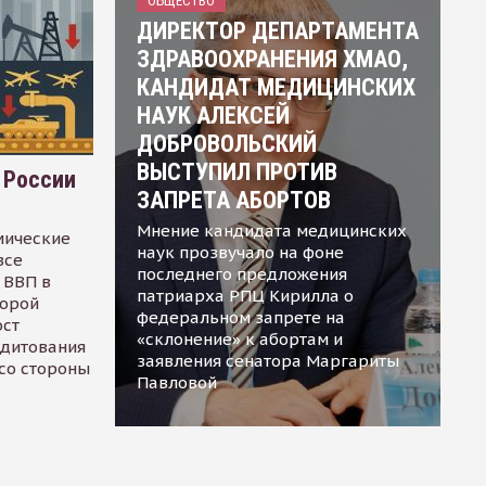
ОБЩЕСТВО
ДИРЕКТОР ДЕПАРТАМЕНТА
ЗДРАВООХРАНЕНИЯ ХМАО,
КАНДИДАТ МЕДИЦИНСКИХ
НАУК АЛЕКСЕЙ
ДОБРОВОЛЬСКИЙ
ВЫСТУПИЛ ПРОТИВ
 России
ЗАПРЕТА АБОРТОВ
Мнение кандидата медицинских
мические
наук прозвучало на фоне
все
последнего предложения
 ВВП в
патриарха РПЦ Кирилла о
торой
федеральном запрете на
ост
«склонение» к абортам и
едитования
заявления сенатора Маргариты
 со стороны
Павловой