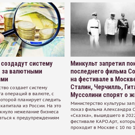
 создадут систему
Минкульт запретил по
я за валютными
последнего фильма С
ями
на фестивале в Москве
Сталин, Черчилль, Гит
тво создает систему
а операций в валюте, с
Муссолини спорят о ж
оторой планирует следить
Министерство культуры зап
капитала из России. На это
показ фильма Александра 
кнуло нежелание бизнеса
«Сказка», вышедшего в 2022
аться к предупреждениям
фестивале КАРО.Арт, котор
проходит в Москве с 10 по 