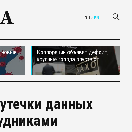
RU
/
EN
и новые
Корпорации объявят дефолт,
крупные города опустеют
 утечки данных
рудниками