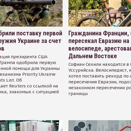
рили поставку первой
Гражданина Франции,
ружия Украине за счет
пересекал Евразию на
ов
велосипеде, арестова
Дальнем Востоке
ация президента США
Трампа одобрила первую
Софиан Сехили находится в
енной помощи для Украины
Уссурийска. Велосипедист,
еханизма Priority Ukraine
хотел поставить рекорд по 
s List. Об
пересечения Евразии, подо
ает Reuters со ссылкой на
незаконном пересечении р
ика, знакомых с ситуацией
границы