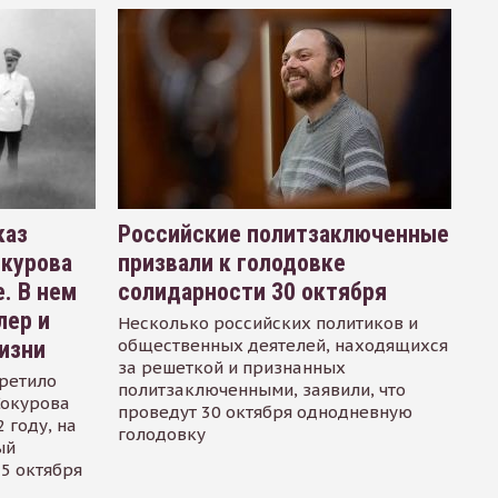
каз
Российские политзаключенные
окурова
призвали к голодовке
. В нем
солидарности 30 октября
лер и
Несколько российских политиков и
общественных деятелей, находящихся
изни
за решеткой и признанных
ретило
политзаключенными, заявили, что
Сокурова
проведут 30 октября однодневную
 году, на
голодовку
ый
15 октября