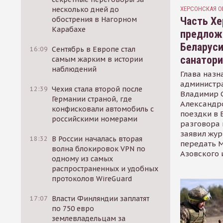
ХЕРСОНСКАЯ О
несколько дней до
Часть Хе
обострения в Нагорном
Карабахе
предлож
Беларуси
16:09
Сентябрь в Европе стал
санатор
самым жарким в истории
наблюдений
Глава назн
администр
12:39
Чехия стала второй после
Владимир С
Германии страной, где
Александр
конфисковали автомобиль с
поездки в 
российскими номерами
разговора 
заявил жур
18:32
В России началась вторая
передать М
волна блокировок VPN по
Азовского 
одному из самых
распространенных и удобных
протоколов WireGuard
17:07
Власти Финляндии заплатят
по 750 евро
землевладельцам за