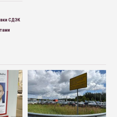
авки СДЭК
етами