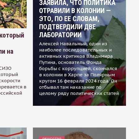
ЗАЯВИЛА, ЧТО ПОЛИТИКА
ОТРАВИЛИ В КОЛОНИИ —
ЭТО, ПО ЕЕ СЛОВАМ,
ПОДТВЕРДИЛИ ДВЕ
ЛАБОРАТОРИИ
 который
Алексей Навальный, один из
наиболее последовательных и
ли на
активных критиков Владимира
Путина, основатель Фонда
 СИЗО
борьбы с коррупцией, скончался
 который
в колонии в Харпе за Полярным
скорости
кругом 16 февраля 2024 года. Он
зревается в
отбывал там наказание по
оссийской
целому ряду политических статей