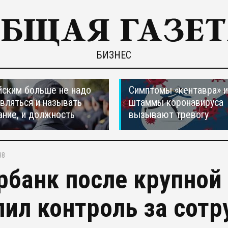
БИЗНЕС
ским больше не надо
Симптомы «кентавра» 
вляться и называть
штаммы коронавируса
ание, и должность
вызывают тревогу
38
рбанк после крупной
лил контроль за сот