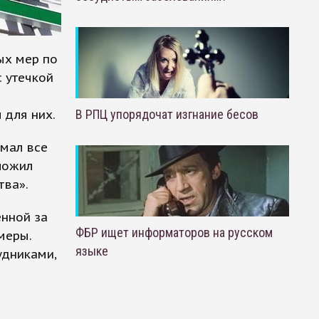
ых мер по
с утечкой
 для них.
В РПЦ упорядочат изгнание бесов
имал все
ложил
тва».
енной за
ФБР ищет информаторов на русском
меры.
языке
удниками,