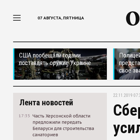
07 АВГУСТА, ПЯТНИЦА
США пообещали годами
Полицей
поставлять оружие Украине
предста
свое зв
22.11.2019 07:
Лента новостей
Сбе
17:35
Часть Херсонской области
уси
предложили передать
Беларуси для строительства
санаториев