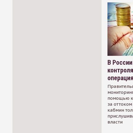
В России
контрол
операци
Правительс
мониторинг
помощью к
за оттоком 
кабмин тол
прислушив
власти