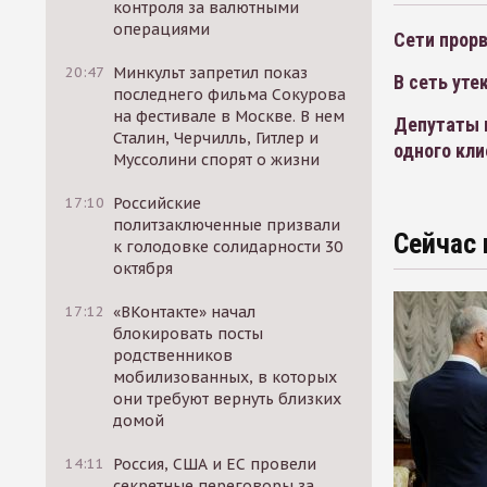
контроля за валютными
операциями
Сети прор
20:47
Минкульт запретил показ
В сеть ут
последнего фильма Сокурова
на фестивале в Москве. В нем
Депутаты 
Сталин, Черчилль, Гитлер и
одного кли
Муссолини спорят о жизни
17:10
Российские
политзаключенные призвали
Сейчас 
к голодовке солидарности 30
октября
17:12
«ВКонтакте» начал
блокировать посты
родственников
мобилизованных, в которых
они требуют вернуть близких
домой
14:11
Россия, США и ЕС провели
секретные переговоры за