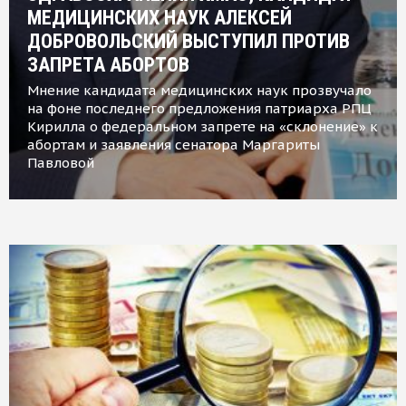
МЕДИЦИНСКИХ НАУК АЛЕКСЕЙ
ДОБРОВОЛЬСКИЙ ВЫСТУПИЛ ПРОТИВ
ЗАПРЕТА АБОРТОВ
Мнение кандидата медицинских наук прозвучало
на фоне последнего предложения патриарха РПЦ
Кирилла о федеральном запрете на «склонение» к
абортам и заявления сенатора Маргариты
Павловой