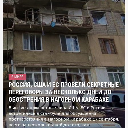
В МИРЕ
РОССИЯ, США И ЕС ПРОВЕЛИ СЕКРЕТНЫЕ
ПЕРЕГОВОРЫ ЗА НЕСКОЛЬКО ДНЕЙ ДО
ОБОСТРЕНИЯ В НАГОРНОМ КАРАБАХЕ
Высшие должностные лица США, ЕС и России
встретились в Стамбуле для обсуждения
противостояния в Нагорном Карабахе 17 сентября,
всего за несколько дней до того, как