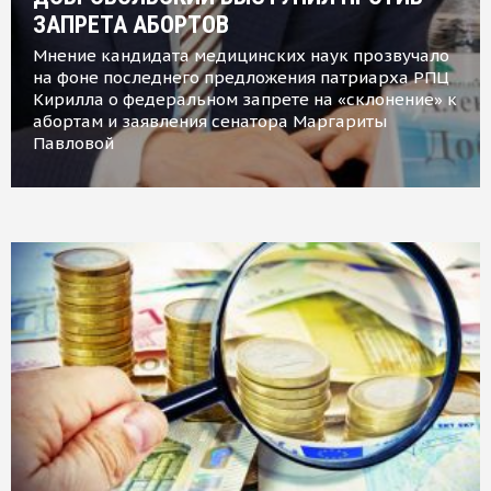
ЗАПРЕТА АБОРТОВ
Мнение кандидата медицинских наук прозвучало
на фоне последнего предложения патриарха РПЦ
Кирилла о федеральном запрете на «склонение» к
абортам и заявления сенатора Маргариты
Павловой