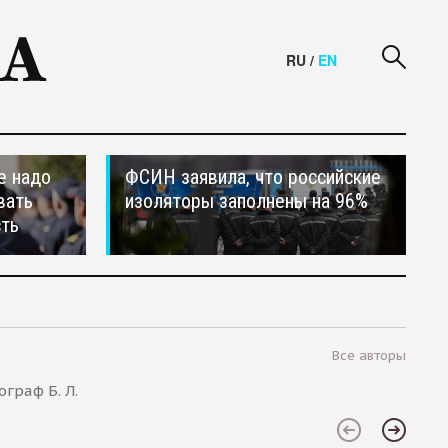
RU
/
EN
е надо
ФСИН заявила, что российские
вать
изоляторы заполнены на 96%
сть
Все авторы
граф Б. Л.