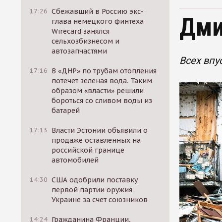
17:26
Сбежавший в Россию экс-
Дми
глава немецкого финтеха
Wirecard занялся
сельхозбизнесом и
автозапчастями
Всех впу
17:16
В «ДНР» по трубам отопления
потечет зеленая вода. Таким
образом «власти» решили
бороться со сливом воды из
батарей
17:13
Власти Эстонии объявили о
продаже оставленных на
российской границе
автомобилей
14:30
США одобрили поставку
первой партии оружия
Украине за счет союзников
14:24
Гражданина Франции,