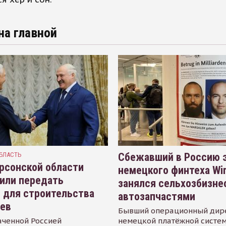
на главной
БЛАСТЬ
Сбежавший в Россию э
рсонской области
немецкого финтеха Wi
или передать
занялся сельхозбизне
 для строительства
автозапчастями
иев
Бывший операционный дир
аченной Россией
немецкой платёжной систем