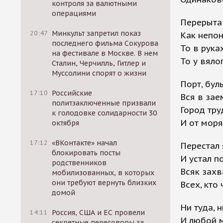
контроля за валютными
операциями
Перерыта
20:47
Минкульт запретил показ
Как непон
последнего фильма Сокурова
То в рука
на фестивале в Москве. В нем
То у вяло
Сталин, Черчилль, Гитлер и
Муссолини спорят о жизни
Порт, бул
17:10
Российские
Вся в зае
политзаключенные призвали
Город тру
к голодовке солидарности 30
И от моря
октября
17:12
«ВКонтакте» начал
Перестал 
блокировать посты
И устал п
родственников
Всяк захв
мобилизованных, в которых
они требуют вернуть близких
Всех, кто 
домой
Ни туда, 
14:11
Россия, США и ЕС провели
И любой 
секретные переговоры за