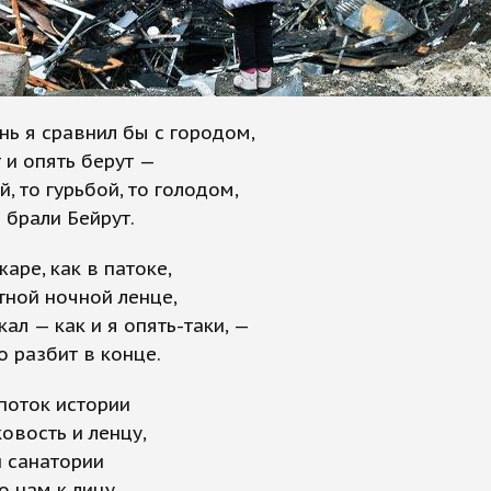
ь я сравнил бы с городом,
 и опять берут —
й, то гурьбой, то голодом,
 брали Бейрут.
жаре, как в патоке,
тной ночной ленце,
кал — как и я опять-таки, —
о разбит в конце.
поток истории
овость и ленцу,
и санатории
 нам к лицу.