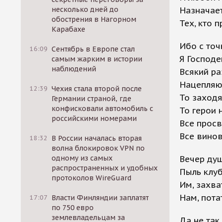
Назначае
несколько дней до
обострения в Нагорном
Тех, кто 
Карабахе
Ибо с точ
16:09
Сентябрь в Европе стал
Я Господе
самым жарким в истории
наблюдений
Всякий ра
Нацепляю
12:39
Чехия стала второй после
То заходя
Германии страной, где
конфисковали автомобиль с
То герои 
российскими номерами
Все просв
Все винов
18:32
В России началась вторая
волна блокировок VPN по
Вечер ду
одному из самых
распространенных и удобных
Пыль клуб
протоколов WireGuard
Им, захва
Нам, пота
17:07
Власти Финляндии заплатят
по 750 евро
землевладельцам за
Да не так