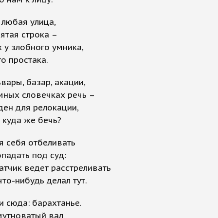
 любая улица,
ятая строка –
х у злобного умника,
го простака.
ьвары, базар, акации,
мных словечках речь –
ден для релокации,
 куда же бечь?
я себя отбеливать
опадать под суд:
атчик ведет расстреливать
что-нибудь делал тут.
ни сюда: барахтанье.
мутноватый вал