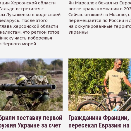
ации Херсонской области
Ян Марсалек бежал из Евр
альдо встретился с
после краха компании в 202
ом Лукашенко в ходе своей
Сейчас он живёт в Москве, 
Беларусь. После этого
перемещается по России и 
глава Херсонской области
на оккупированные террит
налистам, что регион готов
Украины
инску часть побережья
и Черного морей
рили поставку первой
Гражданина Франции,
ружия Украине за счет
пересекал Евразию на