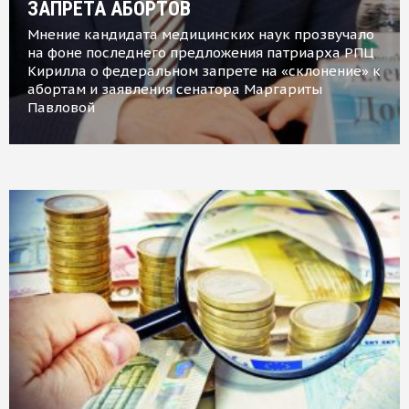
ЗАПРЕТА АБОРТОВ
Мнение кандидата медицинских наук прозвучало
на фоне последнего предложения патриарха РПЦ
Кирилла о федеральном запрете на «склонение» к
абортам и заявления сенатора Маргариты
Павловой