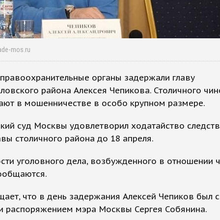
ade-mos.ru
 правоохранительные органы задержали главу
овского района Алексея Чепикова. Столичного чи
ают в мошенничестве в особо крупном размере.
кий суд Москвы удовлетворил ходатайство следств
авы столичного района до 18 апреля.
сти уголовного дела, возбужденного в отношении 
сообщаются.
ает, что в день задержания Алексей Чепиков был с
и распоряжением мэра Москвы Сергея Собянина.