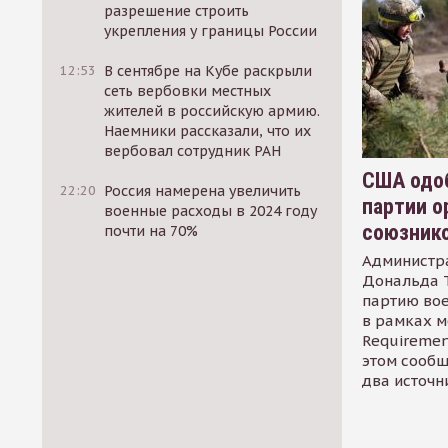
разрешение строить
укрепления у границы России
12:53
В сентябре на Кубе раскрыли
сеть вербовки местных
жителей в российскую армию.
Наемники рассказали, что их
вербовал сотрудник РАН
США одоб
22:20
Россия намерена увеличить
партии о
военные расходы в 2024 году
союзник
почти на 70%
Администр
Дональда 
партию во
в рамках м
Requirement
этом сообщ
два источн