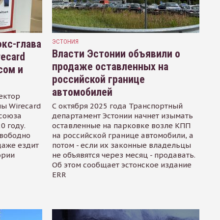
кс-глава
ЭСТОНИЯ
Власти Эстонии объявили о
recard
продаже оставленных на
сом и
российской границе
автомобилей
ектор
ы Wirecard
С октября 2025 года Транспортный
осоюза
департамент Эстонии начнет изымать
0 году.
оставленные на парковке возле КПП
свободно
на российской границе автомобили, а
даже ездит
потом - если их законные владельцы
ории
не объявятся через месяц - продавать.
Об этом сообщает эстонское издание
ERR