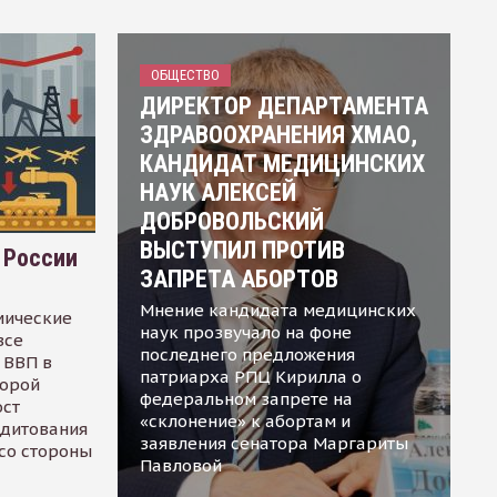
ОБЩЕСТВО
ДИРЕКТОР ДЕПАРТАМЕНТА
ЗДРАВООХРАНЕНИЯ ХМАО,
КАНДИДАТ МЕДИЦИНСКИХ
НАУК АЛЕКСЕЙ
ДОБРОВОЛЬСКИЙ
ВЫСТУПИЛ ПРОТИВ
 России
ЗАПРЕТА АБОРТОВ
Мнение кандидата медицинских
мические
наук прозвучало на фоне
все
последнего предложения
 ВВП в
патриарха РПЦ Кирилла о
торой
федеральном запрете на
ост
«склонение» к абортам и
едитования
заявления сенатора Маргариты
 со стороны
Павловой