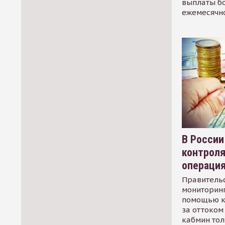
выплаты б
ежемесячн
В России
контрол
операци
Правительс
мониторинг
помощью к
за оттоком 
кабмин тол