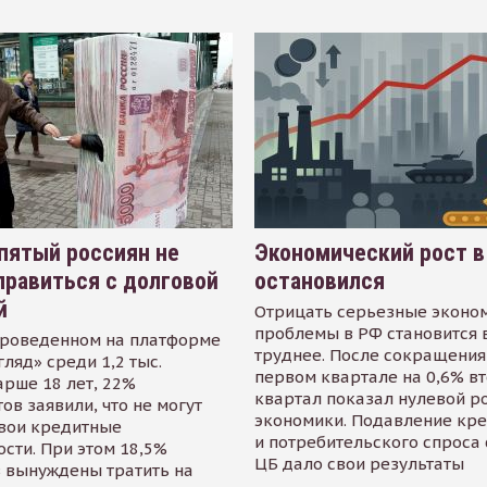
пятый россиян не
Экономический рост в
равиться с долговой
остановился
й
Отрицать серьезные эконо
проблемы в РФ становится 
проведенном на платформе
труднее. После сокращения
гляд» среди 1,2 тыс.
первом квартале на 0,6% в
арше 18 лет, 22%
квартал показал нулевой р
ов заявили, что не могут
экономики. Подавление кр
свои кредитные
и потребительского спроса
сти. При этом 18,5%
ЦБ дало свои результаты
 вынуждены тратить на