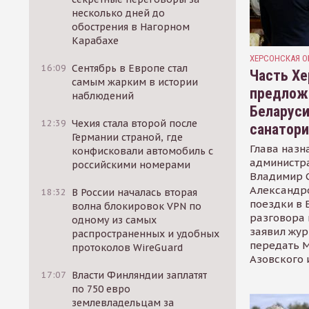
несколько дней до
обострения в Нагорном
Карабахе
ХЕРСОНСКАЯ О
16:09
Сентябрь в Европе стал
Часть Хе
самым жарким в истории
предлож
наблюдений
Беларуси
12:39
Чехия стала второй после
санатор
Германии страной, где
Глава назн
конфисковали автомобиль с
администр
российскими номерами
Владимир С
Александр
18:32
В России началась вторая
поездки в 
волна блокировок VPN по
разговора 
одному из самых
заявил жур
распространенных и удобных
передать М
протоколов WireGuard
Азовского 
17:07
Власти Финляндии заплатят
по 750 евро
землевладельцам за