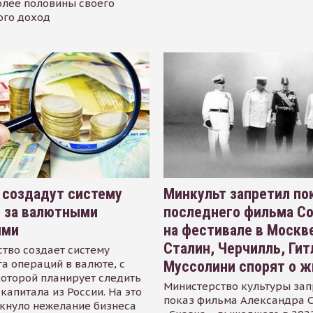
олее половины своего
ого доход
 создадут систему
Минкульт запретил по
я за валютными
последнего фильма С
ями
на фестивале в Москве
Сталин, Черчилль, Гит
тво создает систему
а операций в валюте, с
Муссолини спорят о ж
оторой планирует следить
Министерство культуры зап
капитала из России. На это
показ фильма Александра 
кнуло нежелание бизнеса