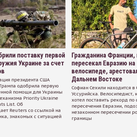
рили поставку первой
Гражданина Франции,
ружия Украине за счет
пересекал Евразию на
ов
велосипеде, арестова
Дальнем Востоке
ация президента США
Трампа одобрила первую
Софиан Сехили находится в
енной помощи для Украины
Уссурийска. Велосипедист,
еханизма Priority Ukraine
хотел поставить рекорд по 
s List. Об
пересечения Евразии, подо
ает Reuters со ссылкой на
незаконном пересечении р
ика, знакомых с ситуацией
границы