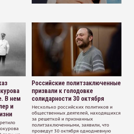
каз
Российские политзаключенные
окурова
призвали к голодовке
. В нем
солидарности 30 октября
лер и
Несколько российских политиков и
общественных деятелей, находящихся
изни
за решеткой и признанных
ретило
политзаключенными, заявили, что
Сокурова
проведут 30 октября однодневную