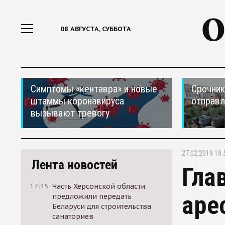
08 АВГУСТА, СУББОТА
Симптомы «кентавра» и новые
Срочник
штаммы коронавируса
отправ
вызывают тревогу
27.02.2019 18:
Лента новостей
Гла
17:35
Часть Херсонской области
аре
предложили передать
Беларуси для строительства
санаториев