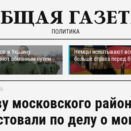
ПОЛИТИКА
ов в Украину
Немцы испытывают вс
ляют обманным путем
больше страха перед 
55
ву московского райо
стовали по делу о м