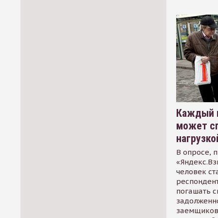
Каждый 
может сп
нагрузко
В опросе, 
«Яндекс.Вз
человек ст
респондент
погашать 
задолженно
заемщиков