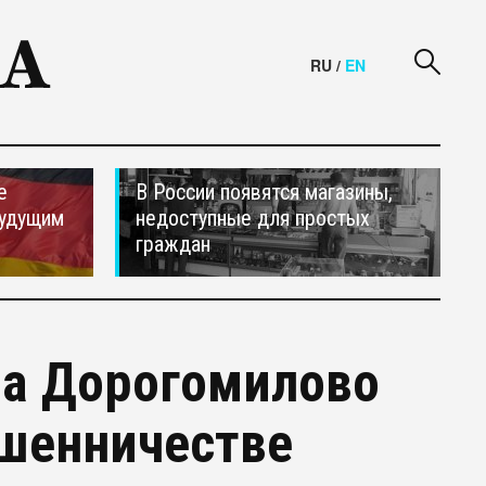
RU
/
EN
е
В России появятся магазины,
будущим
недоступные для простых
граждан
на Дорогомилово
ошенничестве