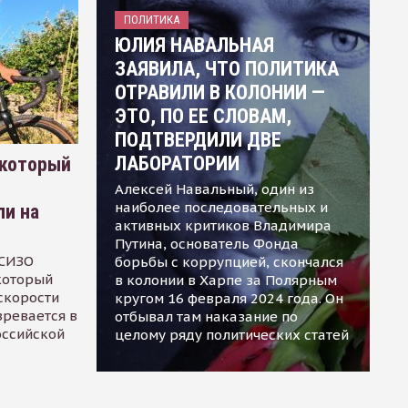
ПОЛИТИКА
ЮЛИЯ НАВАЛЬНАЯ
ЗАЯВИЛА, ЧТО ПОЛИТИКА
ОТРАВИЛИ В КОЛОНИИ —
ЭТО, ПО ЕЕ СЛОВАМ,
ПОДТВЕРДИЛИ ДВЕ
ЛАБОРАТОРИИ
 который
Алексей Навальный, один из
наиболее последовательных и
ли на
активных критиков Владимира
Путина, основатель Фонда
 СИЗО
борьбы с коррупцией, скончался
 который
в колонии в Харпе за Полярным
скорости
кругом 16 февраля 2024 года. Он
зревается в
отбывал там наказание по
оссийской
целому ряду политических статей