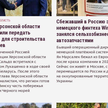
БЛАСТЬ
Сбежавший в Россию э
рсонской области
немецкого финтеха Wi
или передать
занялся сельхозбизне
 для строительства
автозапчастями
иев
Бывший операционный дир
аченной Россией
немецкой платёжной систем
ации Херсонской области
Ян Марсалек бежал из Евр
альдо встретился с
после краха компании в 202
ом Лукашенко в ходе своей
Сейчас он живёт в Москве, 
Беларусь. После этого
перемещается по России и 
глава Херсонской области
на оккупированные террит
налистам, что регион готов
Украины
инску часть побережья
и Черного морей