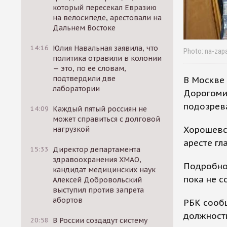
который пересекал Евразию
на велосипеде, арестовали на
Дальнем Востоке
14:16
Юлия Навальная заявила, что
Photo: na-zap
политика отравили в колонии
— это, по ее словам,
подтвердили две
В Москве
лаборатории
Дорогомил
подозрев
14:09
Каждый пятый россиян не
может справиться с долговой
Хорошевс
нагрузкой
аресте гл
15:33
Директор департамента
здравоохранения ХМАО,
Подробно
кандидат медицинских наук
пока не 
Алексей Добровольский
выступил против запрета
абортов
РБК сообщ
должност
20:58
В России создадут систему