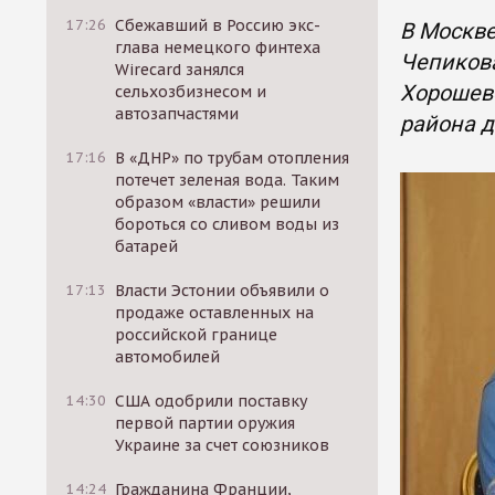
17:26
Сбежавший в Россию экс-
В Москве
глава немецкого финтеха
Чепикова
Wirecard занялся
Хорошевс
сельхозбизнесом и
автозапчастями
района д
17:16
В «ДНР» по трубам отопления
потечет зеленая вода. Таким
образом «власти» решили
бороться со сливом воды из
батарей
17:13
Власти Эстонии объявили о
продаже оставленных на
российской границе
автомобилей
14:30
США одобрили поставку
первой партии оружия
Украине за счет союзников
14:24
Гражданина Франции,