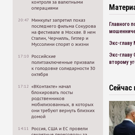
контроля за валютными
Матери
операциями
20:47
Минкульт запретил показ
Главного 
последнего фильма Сокурова
мошеннич
на фестивале в Москве. В нем
Сталин, Черчилль, Гитлер и
Экс-главу
Муссолини спорят о жизни
Экс-главу 
17:10
Российские
второму у
политзаключенные призвали
к голодовке солидарности 30
октября
Сейчас 
17:12
«ВКонтакте» начал
блокировать посты
родственников
мобилизованных, в которых
они требуют вернуть близких
домой
14:11
Россия, США и ЕС провели
секретные переговоры за