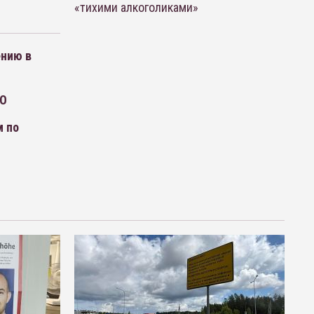
«тихими алкоголиками»
ению в
ДО
м по