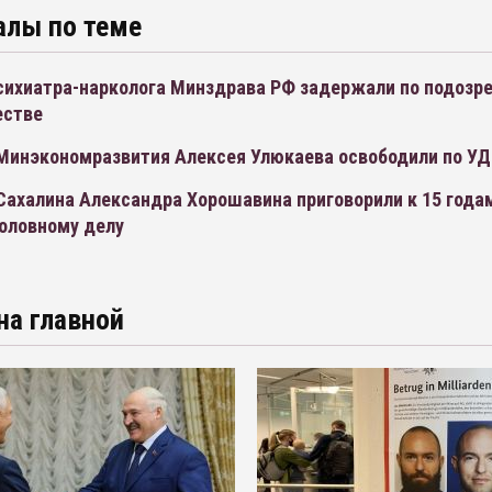
алы по теме
психиатра-нарколога Минздрава РФ задержали по подозр
естве
 Минэкономразвития Алексея Улюкаева освободили по У
Сахалина Александра Хорошавина приговорили к 15 года
головному делу
на главной