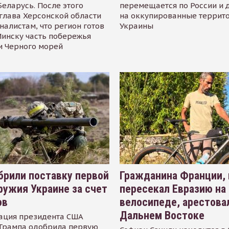
Беларусь. После этого
перемещается по России и 
глава Херсонской области
на оккупированные террит
налистам, что регион готов
Украины
инску часть побережья
и Черного морей
рили поставку первой
Гражданина Франции,
ружия Украине за счет
пересекал Евразию на
ов
велосипеде, арестова
Дальнем Востоке
ация президента США
Трампа одобрила первую