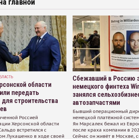
на главной
БЛАСТЬ
Сбежавший в Россию э
рсонской области
немецкого финтеха Wi
или передать
занялся сельхозбизне
 для строительства
автозапчастями
иев
Бывший операционный дир
аченной Россией
немецкой платёжной систем
ации Херсонской области
Ян Марсалек бежал из Евр
альдо встретился с
после краха компании в 202
ом Лукашенко в ходе своей
Сейчас он живёт в Москве, 