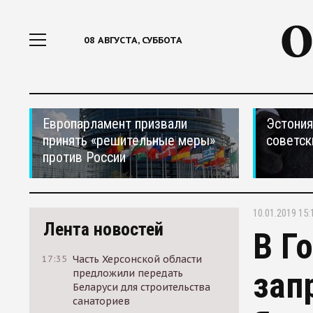
08 АВГУСТА, СУББОТА
Европарламент призвали
Эстония
принять «решительные меры»
советск
против России
10.01.2019 15:
Лента новостей
В Г
17:35
Часть Херсонской области
зап
предложили передать
Беларуси для строительства
санаториев