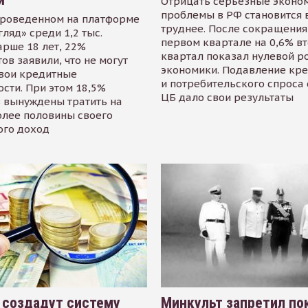
Отрицать серьезные эконо
проблемы в РФ становится 
проведенном на платформе
труднее. После сокращения
гляд» среди 1,2 тыс.
первом квартале на 0,6% в
арше 18 лет, 22%
квартал показал нулевой р
ов заявили, что не могут
экономики. Подавление кр
свои кредитные
и потребительского спроса
сти. При этом 18,5%
ЦБ дало свои результаты
 вынуждены тратить на
олее половины своего
ого доход
 создадут систему
Минкульт запретил по