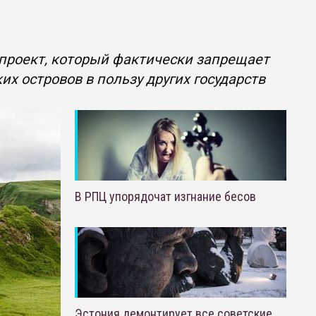
проект, который фактически запрещает
х островов в пользу других государств
В РПЦ упорядочат изгнание бесов
Эстония демонтирует все советские