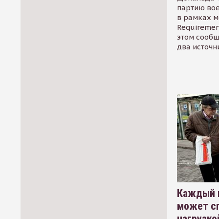
партию во
в рамках м
Requirement
этом сообщ
два источн
Каждый 
может сп
нагрузко