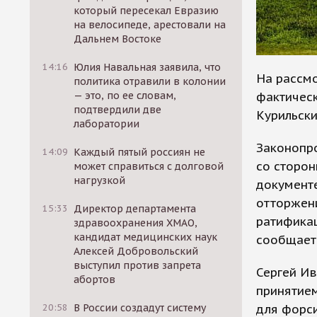
который пересекал Евразию
на велосипеде, арестовали на
Дальнем Востоке
14:16
Юлия Навальная заявила, что
На рассмо
политика отравили в колонии
фактичес
— это, по ее словам,
подтвердили две
Курильски
лаборатории
Законопро
14:09
Каждый пятый россиян не
со сторон
может справиться с долговой
нагрузкой
документе
отторжени
15:33
Директор департамента
ратификац
здравоохранения ХМАО,
кандидат медицинских наук
сообщает
Алексей Добровольский
выступил против запрета
Сергей Ив
абортов
принятие
для форс
20:58
В России создадут систему