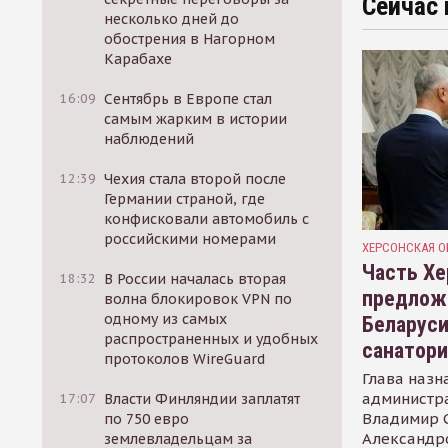
Сейчас 
несколько дней до
обострения в Нагорном
Карабахе
16:09
Сентябрь в Европе стал
самым жарким в истории
наблюдений
12:39
Чехия стала второй после
Германии страной, где
конфисковали автомобиль с
российскими номерами
ХЕРСОНСКАЯ О
Часть Хе
18:32
В России началась вторая
предлож
волна блокировок VPN по
одному из самых
Беларуси
распространенных и удобных
санатор
протоколов WireGuard
Глава назн
администр
17:07
Власти Финляндии заплатят
Владимир С
по 750 евро
Александр
землевладельцам за