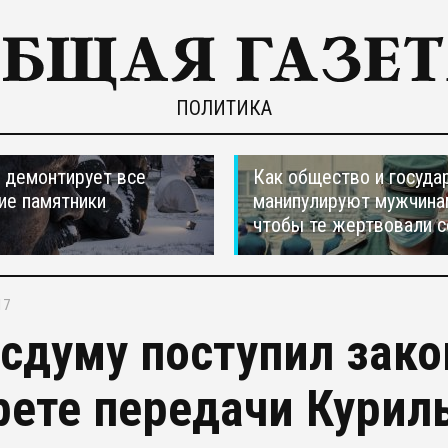
ПОЛИТИКА
 демонтирует все
Как общество и госуда
ие памятники
манипулируют мужчина
чтобы те жертвовали с
17
осдуму поступил зако
рете передачи Курил