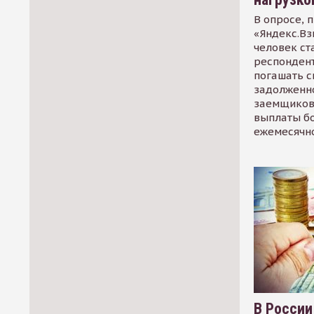
В опросе, 
«Яндекс.Вз
человек ст
респондент
погашать 
задолженно
заемщиков
выплаты б
ежемесячн
В России