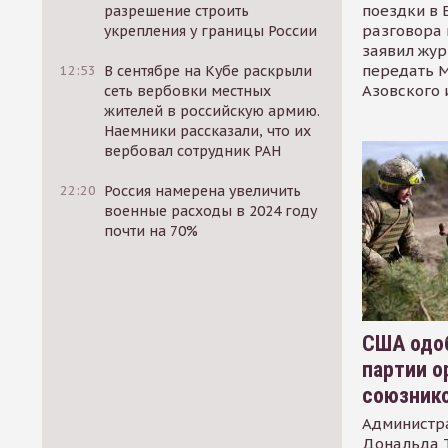
поездки в 
разрешение строить
разговора 
укрепления у границы России
заявил жур
передать М
12:53
В сентябре на Кубе раскрыли
Азовского 
сеть вербовки местных
жителей в российскую армию.
Наемники рассказали, что их
вербовал сотрудник РАН
22:20
Россия намерена увеличить
военные расходы в 2024 году
почти на 70%
США одоб
партии о
союзник
Администр
Дональда 