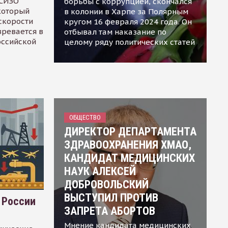
 СИЗО
борьбы с коррупцией, скончался
 который
в колонии в Харпе за Полярным
скорости
кругом 16 февраля 2024 года. Он
зревается в
отбывал там наказание по
оссийской
целому ряду политических статей
ОБЩЕСТВО
ДИРЕКТОР ДЕПАРТАМЕНТА
ЗДРАВООХРАНЕНИЯ ХМАО,
КАНДИДАТ МЕДИЦИНСКИХ
НАУК АЛЕКСЕЙ
ДОБРОВОЛЬСКИЙ
ВЫСТУПИЛ ПРОТИВ
 России
ЗАПРЕТА АБОРТОВ
Мнение кандидата медицинских