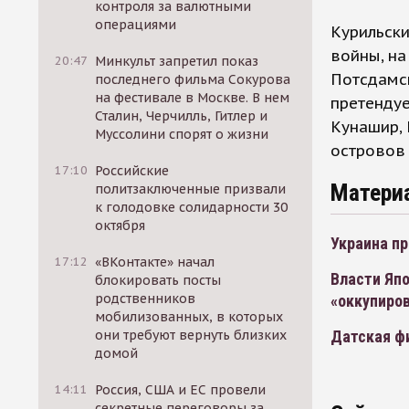
контроля за валютными
операциями
Курильски
войны, на
20:47
Минкульт запретил показ
Потсдамск
последнего фильма Сокурова
на фестивале в Москве. В нем
претендуе
Сталин, Черчилль, Гитлер и
Кунашир, 
Муссолини спорят о жизни
островов 
17:10
Российские
Матери
политзаключенные призвали
к голодовке солидарности 30
октября
Украина пр
17:12
«ВКонтакте» начал
Власти Яп
блокировать посты
родственников
«оккупиро
мобилизованных, в которых
Датская фи
они требуют вернуть близких
домой
14:11
Россия, США и ЕС провели
секретные переговоры за