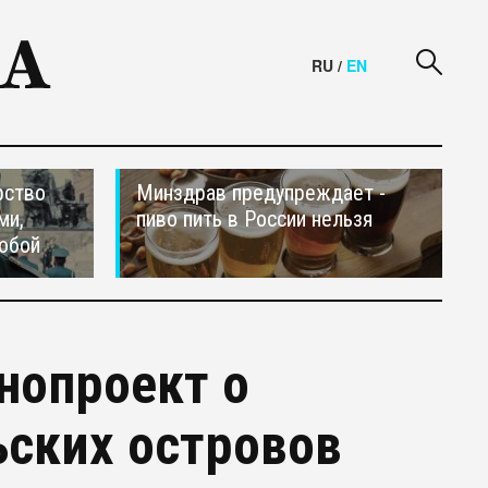
RU
/
EN
рство
Минздрав предупреждает -
ми,
пиво пить в России нельзя
обой
нопроект о
ьских островов