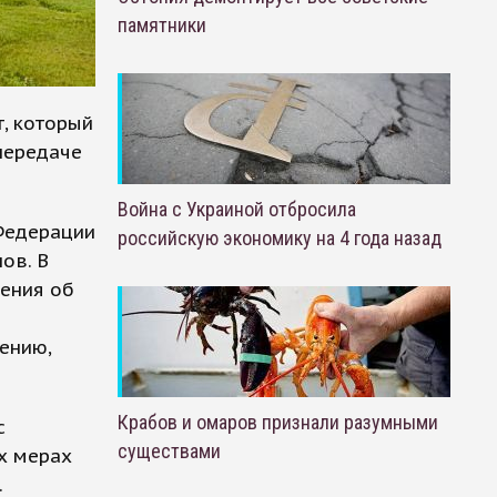
памятники
, который
передаче
Война с Украиной отбросила
 Федерации
российскую экономику на 4 года назад
ов. В
жения об
ению,
Крабов и омаров признали разумными
с
существами
х мерах
.