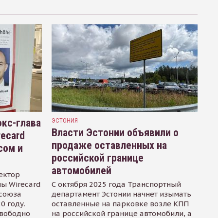
кс-глава
ЭСТОНИЯ
Власти Эстонии объявили о
recard
продаже оставленных на
сом и
российской границе
автомобилей
ектор
ы Wirecard
С октября 2025 года Транспортный
осоюза
департамент Эстонии начнет изымать
0 году.
оставленные на парковке возле КПП
свободно
на российской границе автомобили, а