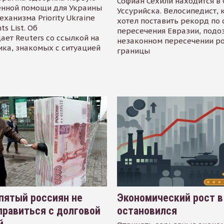
Софиан Сехили находится в
енной помощи для Украины
Уссурийска. Велосипедист,
еханизма Priority Ukraine
хотел поставить рекорд по 
s List. Об
пересечения Евразии, подо
ает Reuters со ссылкой на
незаконном пересечении р
ика, знакомых с ситуацией
границы
пятый россиян не
Экономический рост в
равиться с долговой
остановился
й