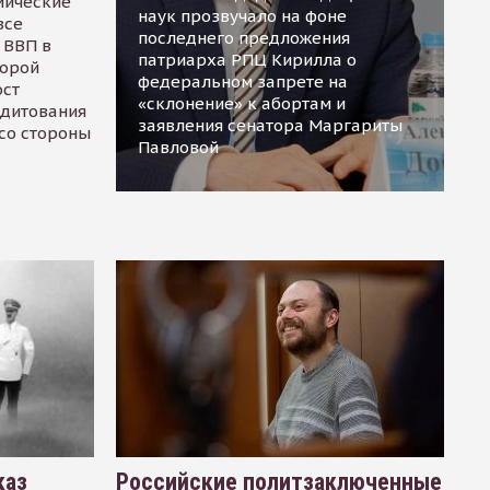
мические
наук прозвучало на фоне
все
последнего предложения
 ВВП в
патриарха РПЦ Кирилла о
торой
федеральном запрете на
ост
«склонение» к абортам и
едитования
заявления сенатора Маргариты
 со стороны
Павловой
каз
Российские политзаключенные