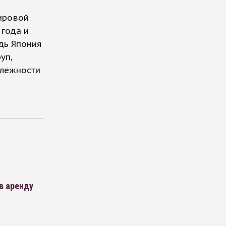
ировой
 года и
дь Япония
уп,
длежности
в аренду