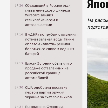
Япо
17:26
Сбежавший в Россию экс-
глава немецкого финтеха
Wirecard занялся
На рассм
сельхозбизнесом и
автозапчастями
подготов
17:16
В «ДНР» по трубам отопления
потечет зеленая вода. Таким
образом «власти» решили
бороться со сливом воды из
батарей
17:13
Власти Эстонии объявили о
продаже оставленных на
российской границе
автомобилей
14:30
США одобрили поставку
первой партии оружия
Украине за счет союзников
14:24
Гражданина Франции,