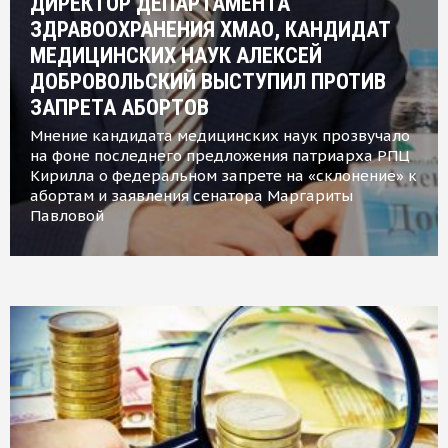
ДИРЕКТОР ДЕПАРТАМЕНТА
ЗДРАВООХРАНЕНИЯ ХМАО, КАНДИДАТ
МЕДИЦИНСКИХ НАУК АЛЕКСЕЙ
ДОБРОВОЛЬСКИЙ ВЫСТУПИЛ ПРОТИВ
ЗАПРЕТА АБОРТОВ
Мнение кандидата медицинских наук прозвучало
на фоне последнего предложения патриарха РПЦ
Кирилла о федеральном запрете на «склонение» к
абортам и заявления сенатора Маргариты
Павловой