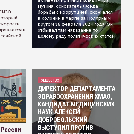
активных критиков Владимира
Путина, основатель Фонда
 СИЗО
борьбы с коррупцией, скончался
 который
в колонии в Харпе за Полярным
скорости
кругом 16 февраля 2024 года. Он
зревается в
отбывал там наказание по
оссийской
целому ряду политических статей
ОБЩЕСТВО
ДИРЕКТОР ДЕПАРТАМЕНТА
ЗДРАВООХРАНЕНИЯ ХМАО,
КАНДИДАТ МЕДИЦИНСКИХ
НАУК АЛЕКСЕЙ
ДОБРОВОЛЬСКИЙ
ВЫСТУПИЛ ПРОТИВ
 России