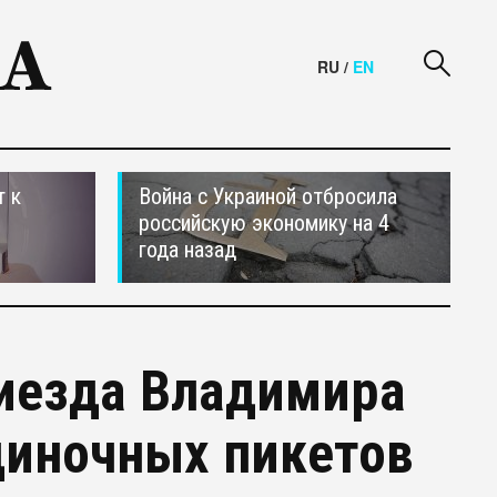
RU
/
EN
т к
Война с Украиной отбросила
российскую экономику на 4
года назад
риезда Владимира
диночных пикетов