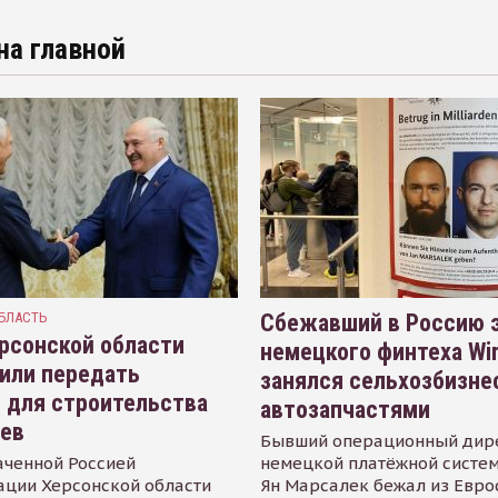
на главной
БЛАСТЬ
Сбежавший в Россию э
рсонской области
немецкого финтеха Wi
или передать
занялся сельхозбизне
 для строительства
автозапчастями
иев
Бывший операционный дир
аченной Россией
немецкой платёжной систем
ации Херсонской области
Ян Марсалек бежал из Евр