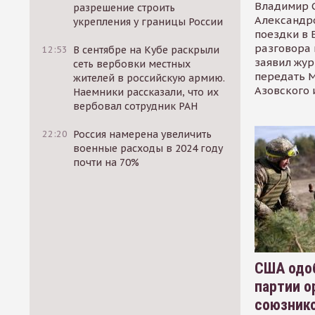
Владимир С
разрешение строить
Александр
укрепления у границы России
поездки в 
разговора 
12:53
В сентябре на Кубе раскрыли
заявил жур
сеть вербовки местных
передать М
жителей в российскую армию.
Азовского 
Наемники рассказали, что их
вербовал сотрудник РАН
22:20
Россия намерена увеличить
военные расходы в 2024 году
почти на 70%
США одоб
партии о
союзник