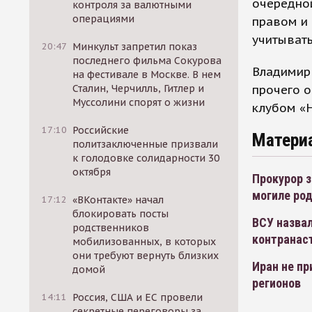
очередно
контроля за валютными
операциями
правом и 
учитывать
20:47
Минкульт запретил показ
последнего фильма Сокурова
Владимир 
на фестивале в Москве. В нем
прочего о
Сталин, Черчилль, Гитлер и
Муссолини спорят о жизни
клубом «
17:10
Российские
Матери
политзаключенные призвали
к голодовке солидарности 30
октября
Прокурор з
могиле ро
17:12
«ВКонтакте» начал
блокировать посты
ВСУ назвал
родственников
контранас
мобилизованных, в которых
они требуют вернуть близких
Иран не пр
домой
регионов
14:11
Россия, США и ЕС провели
секретные переговоры за