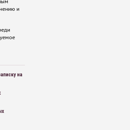
ным
мнению и
реди
зуемое
записку на
к
ых