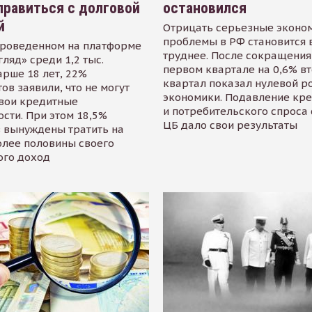
равиться с долговой
остановился
й
Отрицать серьезные эконо
проблемы в РФ становится 
проведенном на платформе
труднее. После сокращения
гляд» среди 1,2 тыс.
первом квартале на 0,6% в
арше 18 лет, 22%
квартал показал нулевой р
ов заявили, что не могут
экономики. Подавление кр
свои кредитные
и потребительского спроса
сти. При этом 18,5%
ЦБ дало свои результаты
 вынуждены тратить на
олее половины своего
ого доход