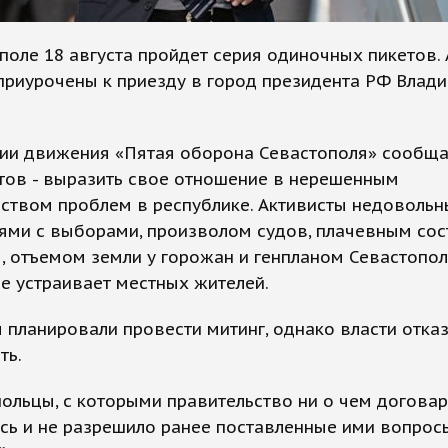
поле 18 августа пройдет серия одиночных пикетов.
приурочены к приезду в город президента РФ Влад
ии движения «Пятая оборона Севастополя» сообщае
тов - выразить свое отношение в нерешенным
ством проблем в республике. Активисты недовольн
ями с выборами, произволом судов, плачевным со
 отъемом земли у горожан и генпланом Севастопол
е устраивает местных жителей.
 планировали провести митинг, однако власти отказ
ть.
ольцы, с которыми правительство ни о чем догова
сь и не разрешило ранее поставленные ими вопросы