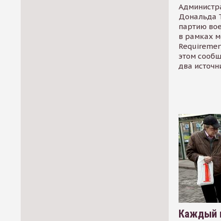
Администр
Дональда 
партию во
в рамках м
Requirement
этом сообщ
два источн
Каждый 