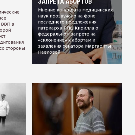
ЗАПРЕТА АБОРТОВ
Мнение кандидата медицинских
мические
наук прозвучало на фоне
все
последнего предложения
 ВВП в
патриарха РПЦ Кирилла о
торой
федеральном запрете на
ост
«склонение» к абортам и
едитования
заявления сенатора Маргариты
 со стороны
Павловой