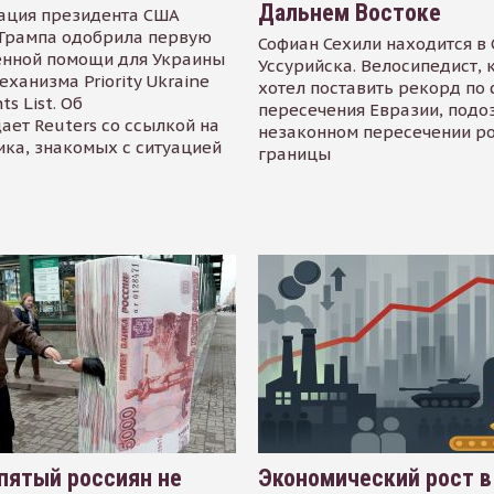
Дальнем Востоке
ация президента США
Трампа одобрила первую
Софиан Сехили находится в
енной помощи для Украины
Уссурийска. Велосипедист,
еханизма Priority Ukraine
хотел поставить рекорд по 
s List. Об
пересечения Евразии, подо
ает Reuters со ссылкой на
незаконном пересечении р
ика, знакомых с ситуацией
границы
пятый россиян не
Экономический рост в