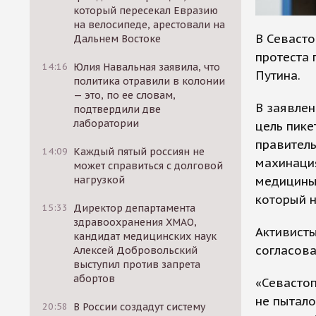
который пересекал Евразию
на велосипеде, арестовали на
В Севасто
Дальнем Востоке
протеста 
14:16
Юлия Навальная заявила, что
Путина.
политика отравили в колонии
— это, по ее словам,
В заявлен
подтвердили две
лаборатории
цель пике
правитель
14:09
Каждый пятый россиян не
махинаци
может справиться с долговой
медицины,
нагрузкой
который н
15:33
Директор департамента
здравоохранения ХМАО,
Активисты
кандидат медицинских наук
согласова
Алексей Добровольский
выступил против запрета
абортов
«Севастоп
не пытало
20:58
В России создадут систему