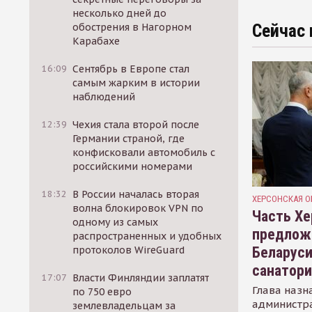
несколько дней до
Сейчас 
обострения в Нагорном
Карабахе
16:09
Сентябрь в Европе стал
самым жарким в истории
наблюдений
12:39
Чехия стала второй после
Германии страной, где
конфисковали автомобиль с
российскими номерами
18:32
В России началась вторая
ХЕРСОНСКАЯ О
волна блокировок VPN по
Часть Хе
одному из самых
предлож
распространенных и удобных
Беларуси
протоколов WireGuard
санатор
17:07
Власти Финляндии заплатят
Глава назн
по 750 евро
администр
землевладельцам за