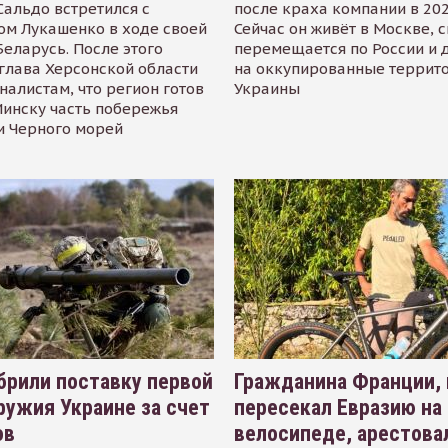
альдо встретился с
после краха компании в 202
ом Лукашенко в ходе своей
Сейчас он живёт в Москве, 
Беларусь. После этого
перемещается по России и 
глава Херсонской области
на оккупированные террит
налистам, что регион готов
Украины
инску часть побережья
и Черного морей
рили поставку первой
Гражданина Франции,
ружия Украине за счет
пересекал Евразию на
ов
велосипеде, арестова