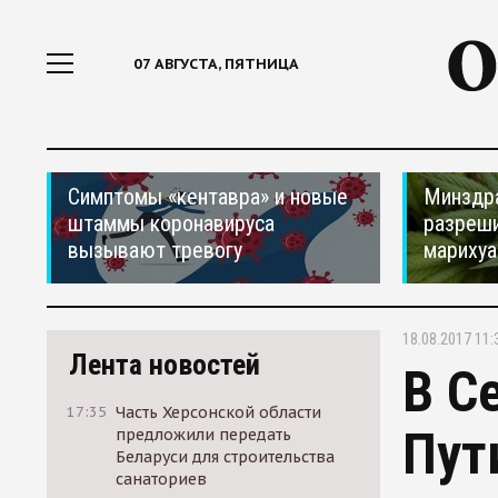
07 АВГУСТА, ПЯТНИЦА
Симптомы «кентавра» и новые
Минздр
штаммы коронавируса
разреши
вызывают тревогу
мариху
18.08.2017 11:
Лента новостей
В С
17:35
Часть Херсонской области
Пут
предложили передать
Беларуси для строительства
санаториев