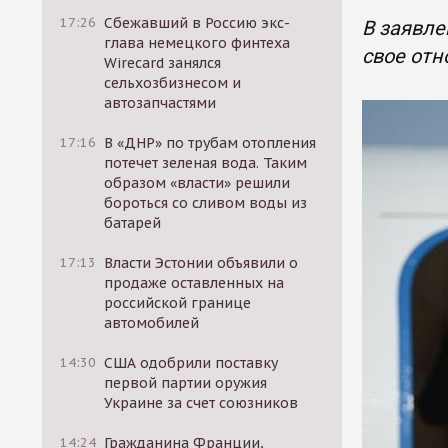
17:26
Сбежавший в Россию экс-
В заявле
глава немецкого финтеха
свое от
Wirecard занялся
сельхозбизнесом и
автозапчастями
17:16
В «ДНР» по трубам отопления
потечет зеленая вода. Таким
образом «власти» решили
бороться со сливом воды из
батарей
17:13
Власти Эстонии объявили о
продаже оставленных на
российской границе
автомобилей
14:30
США одобрили поставку
первой партии оружия
Украине за счет союзников
14:24
Гражданина Франции,