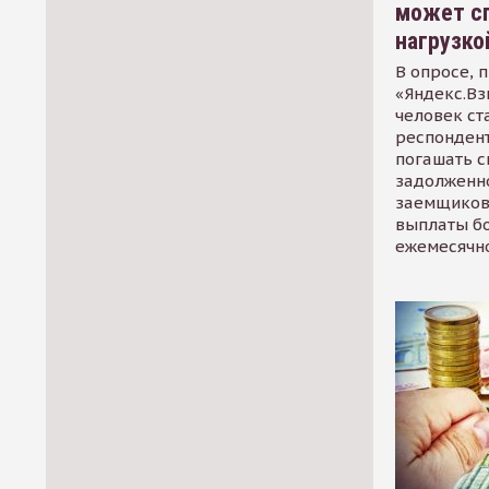
может сп
нагрузко
В опросе, 
«Яндекс.Вз
человек ст
респондент
погашать 
задолженно
заемщиков
выплаты б
ежемесячн