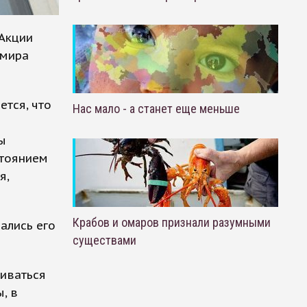
 Акции
имира
тся, что
Нас мало - а станет еще меньше
ы
стоянием
я,
Крабов и омаров признали разумными
ались его
существами
риваться
, в