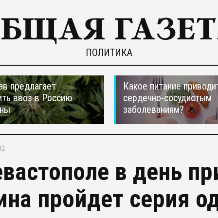
ПОЛИТИКА
ав предлагает
Какое питание приводи
ть ввоз в Россию
сердечно-сосудистым
аны
заболеваниям?
32
евастополе в день п
ина пройдет серия о