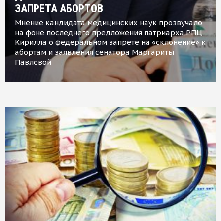
ЗАПРЕТА АБОРТОВ
Мнение кандидата медицинских наук прозвучало
на фоне последнего предложения патриарха РПЦ
Кирилла о федеральном запрете на «склонение» к
абортам и заявления сенатора Маргариты
Павловой