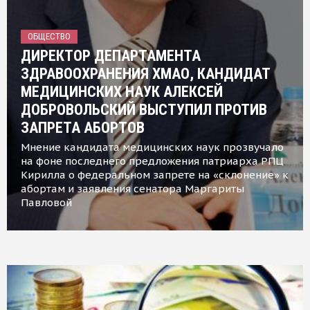
ОБЩЕСТВО
ДИРЕКТОР ДЕПАРТАМЕНТА
ЗДРАВООХРАНЕНИЯ ХМАО, КАНДИДАТ
МЕДИЦИНСКИХ НАУК АЛЕКСЕЙ
ДОБРОВОЛЬСКИЙ ВЫСТУПИЛ ПРОТИВ
ЗАПРЕТА АБОРТОВ
Мнение кандидата медицинских наук прозвучало
на фоне последнего предложения патриарха РПЦ
Кирилла о федеральном запрете на «склонение» к
абортам и заявления сенатора Маргариты
Павловой