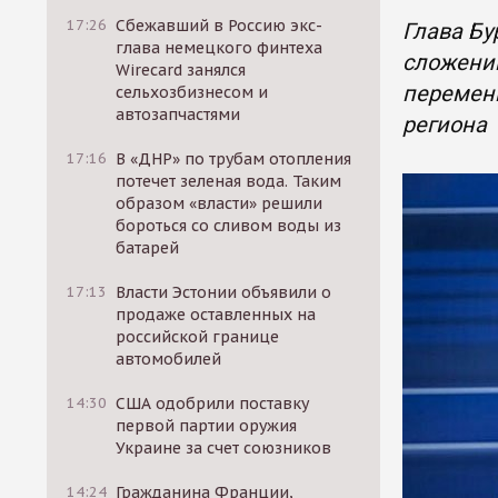
17:26
Сбежавший в Россию экс-
Глава Бу
глава немецкого финтеха
сложении
Wirecard занялся
перемены
сельхозбизнесом и
автозапчастями
региона
17:16
В «ДНР» по трубам отопления
потечет зеленая вода. Таким
образом «власти» решили
бороться со сливом воды из
батарей
17:13
Власти Эстонии объявили о
продаже оставленных на
российской границе
автомобилей
14:30
США одобрили поставку
первой партии оружия
Украине за счет союзников
14:24
Гражданина Франции,