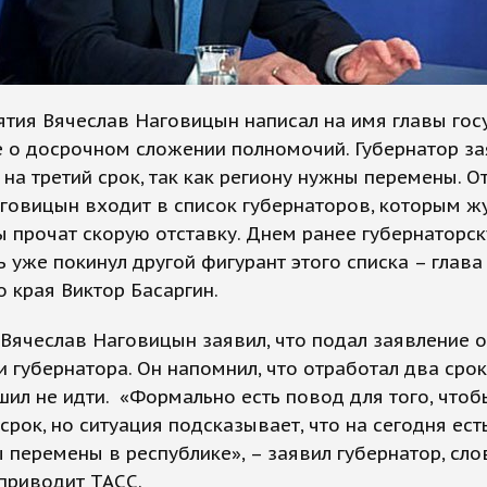
ятия Вячеслав Наговицын написал на имя главы гос
 о досрочном сложении полномочий. Губернатор за
 на третий срок, так как региону нужны перемены. О
аговицын входит в список губернаторов, которым ж
ы прочат скорую отставку. Днем ранее губернаторс
 уже покинул другой фигурант этого списка – глава
 края Виктор Басаргин.
Вячеслав Наговицын заявил, что подал заявление о
 губернатора. Он напомнил, что отработал два срок
шил не идти. «Формально есть повод для того, чтоб
 срок, но ситуация подсказывает, что на сегодня ест
 перемены в республике», – заявил губернатор, сло
приводит ТАСС.