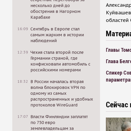
Александр
несколько дней до
обострения в Нагорном
Куйвашев
Карабахе
областей 
16:09
Сентябрь в Европе стал
Матери
самым жарким в истории
наблюдений
Главы Томс
12:39
Чехия стала второй после
Германии страной, где
Глава Белг
конфисковали автомобиль с
российскими номерами
Спикер Со
параметрам
18:32
В России началась вторая
волна блокировок VPN по
одному из самых
распространенных и удобных
Сейчас 
протоколов WireGuard
17:07
Власти Финляндии заплатят
по 750 евро
землевладельцам за