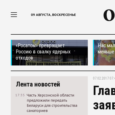
09 АВГУСТА, ВОСКРЕСЕНЬЕ
«Росатом» превращает
Нас мал
Россию в свалку ядерных
меньше
отходов
07.02.2017 07:
Лента новостей
Гла
17:35
Часть Херсонской области
зая
предложили передать
Беларуси для строительства
санаториев