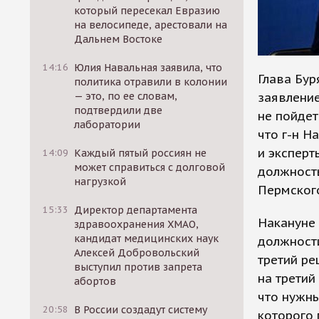
который пересекал Евразию
на велосипеде, арестовали на
Дальнем Востоке
14:16
Юлия Навальная заявила, что
Глава Бур
политика отравили в колонии
заявление
— это, по ее словам,
подтвердили две
не пойдет
лаборатории
что г-н Н
и эксперт
14:09
Каждый пятый россиян не
может справиться с долговой
должность
нагрузкой
Пермского
15:33
Директор департамента
Накануне 
здравоохранения ХМАО,
кандидат медицинских наук
должности
Алексей Добровольский
третий ре
выступил против запрета
на третий
абортов
что нужны
20:58
В России создадут систему
которого 