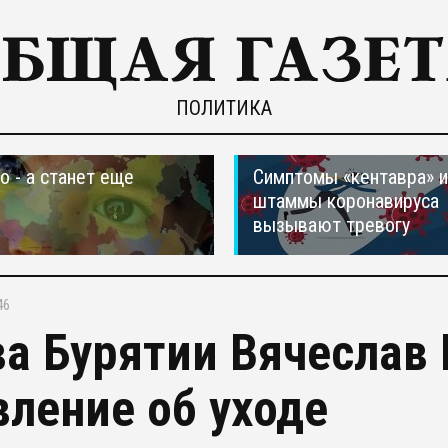
ПОЛИТИКА
о - а станет еще
Симптомы «кентавра» 
штаммы коронавируса
вызывают тревогу
46
ва Бурятии Вячеслав
вление об уходе