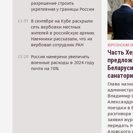
разрешение строить
укрепления у границы России
12:53
В сентябре на Кубе раскрыли
сеть вербовки местных
жителей в российскую армию.
Наемники рассказали, что их
вербовал сотрудник РАН
ХЕРСОНСКАЯ О
Часть Хе
22:20
Россия намерена увеличить
предлож
военные расходы в 2024 году
Беларуси
почти на 70%
санатор
Глава назн
администр
Владимир С
Александр
поездки в 
разговора 
заявил жур
передать М
Азовского 