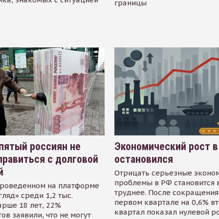
границы
пятый россиян не
Экономический рост в
равиться с долговой
остановился
й
Отрицать серьезные эконо
проблемы в РФ становится 
проведенном на платформе
труднее. После сокращения
гляд» среди 1,2 тыс.
первом квартале на 0,6% в
арше 18 лет, 22%
квартал показал нулевой р
ов заявили, что не могут