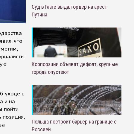
Суд в Гааге выдал ордер на арест
Путина
ударства
явил, что
тметим,
урналисты
кую
Корпорации объявят дефолт, крупные
города опустеют
б уходе с
а и на
ы пойти
ь позиция,
Польша построит барьер на границе с
ва
Россией