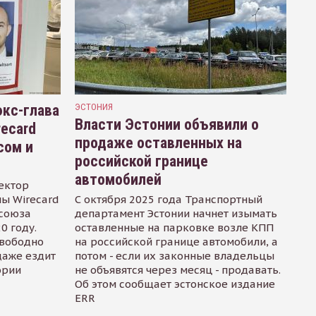
кс-глава
ЭСТОНИЯ
Власти Эстонии объявили о
recard
продаже оставленных на
сом и
российской границе
автомобилей
ектор
ы Wirecard
С октября 2025 года Транспортный
осоюза
департамент Эстонии начнет изымать
0 году.
оставленные на парковке возле КПП
свободно
на российской границе автомобили, а
даже ездит
потом - если их законные владельцы
ории
не объявятся через месяц - продавать.
Об этом сообщает эстонское издание
ERR