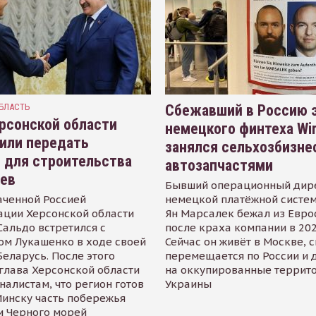
БЛАСТЬ
Сбежавший в Россию э
рсонской области
немецкого финтеха Wi
или передать
занялся сельхозбизне
 для строительства
автозапчастями
иев
Бывший операционный дир
аченной Россией
немецкой платёжной систем
ации Херсонской области
Ян Марсалек бежал из Евр
альдо встретился с
после краха компании в 202
ом Лукашенко в ходе своей
Сейчас он живёт в Москве, 
Беларусь. После этого
перемещается по России и 
глава Херсонской области
на оккупированные террит
налистам, что регион готов
Украины
инску часть побережья
и Черного морей