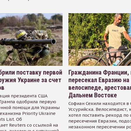
рили поставку первой
Гражданина Франции,
ружия Украине за счет
пересекал Евразию на
ов
велосипеде, арестова
Дальнем Востоке
ация президента США
Трампа одобрила первую
Софиан Сехили находится в
енной помощи для Украины
Уссурийска. Велосипедист,
еханизма Priority Ukraine
хотел поставить рекорд по 
s List. Об
пересечения Евразии, подо
ает Reuters со ссылкой на
незаконном пересечении р
ика, знакомых с ситуацией