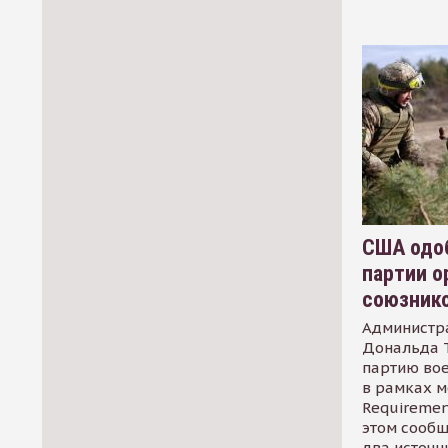
США одоб
партии о
союзник
Администр
Дональда 
партию во
в рамках м
Requirement
этом сообщ
два источн