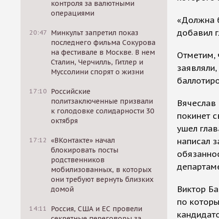
контроля за валютными
операциями
«Должна б
добавил г
20:47
Минкульт запретил показ
последнего фильма Сокурова
на фестивале в Москве. В нем
Отметим, 
Сталин, Черчилль, Гитлер и
заявляли,
Муссолини спорят о жизни
баллотиро
17:10
Российские
политзаключенные призвали
Вячеслав
к голодовке солидарности 30
покинет с
октября
ушел глав
написал 
17:12
«ВКонтакте» начал
блокировать посты
обязаннос
родственников
департам
мобилизованных, в которых
они требуют вернуть близких
Виктор Ба
домой
по которы
14:11
Россия, США и ЕС провели
кандидато
секретные переговоры за