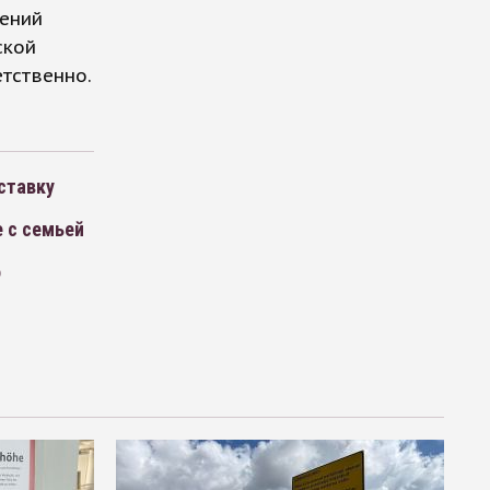
гений
ской
етственно.
ставку
е с семьей
о