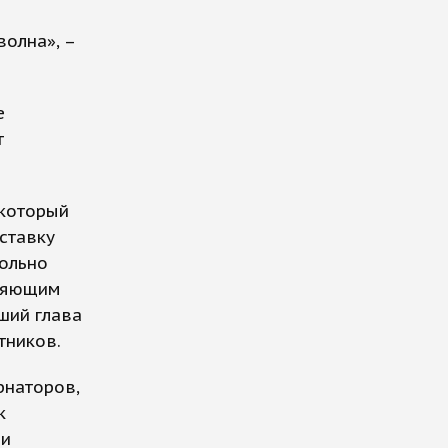
волна», –
е
т
 который
ставку
вольно
лняющим
ший глава
тников.
рнаторов,
к
ии