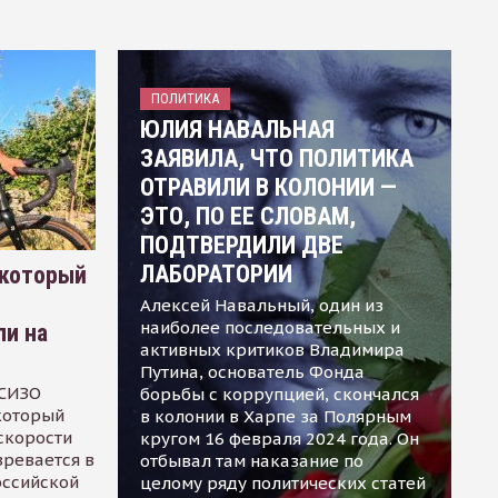
ПОЛИТИКА
ЮЛИЯ НАВАЛЬНАЯ
ЗАЯВИЛА, ЧТО ПОЛИТИКА
ОТРАВИЛИ В КОЛОНИИ —
ЭТО, ПО ЕЕ СЛОВАМ,
ПОДТВЕРДИЛИ ДВЕ
ЛАБОРАТОРИИ
 который
Алексей Навальный, один из
наиболее последовательных и
ли на
активных критиков Владимира
Путина, основатель Фонда
 СИЗО
борьбы с коррупцией, скончался
 который
в колонии в Харпе за Полярным
скорости
кругом 16 февраля 2024 года. Он
зревается в
отбывал там наказание по
оссийской
целому ряду политических статей