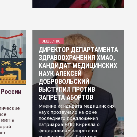
ОБЩЕСТВО
ДИРЕКТОР ДЕПАРТАМЕНТА
ЗДРАВООХРАНЕНИЯ ХМАО,
КАНДИДАТ МЕДИЦИНСКИХ
НАУК АЛЕКСЕЙ
ДОБРОВОЛЬСКИЙ
ВЫСТУПИЛ ПРОТИВ
 России
ЗАПРЕТА АБОРТОВ
Мнение кандидата медицинских
мические
наук прозвучало на фоне
все
последнего предложения
 ВВП в
патриарха РПЦ Кирилла о
торой
федеральном запрете на
ост
«склонение» к абортам и