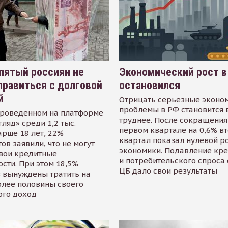
пятый россиян не
Экономический рост в
равиться с долговой
остановился
й
Отрицать серьезные эконо
проблемы в РФ становится 
проведенном на платформе
труднее. После сокращения
гляд» среди 1,2 тыс.
первом квартале на 0,6% в
арше 18 лет, 22%
квартал показал нулевой р
ов заявили, что не могут
экономики. Подавление кр
свои кредитные
и потребительского спроса
сти. При этом 18,5%
ЦБ дало свои результаты
 вынуждены тратить на
олее половины своего
ого доход