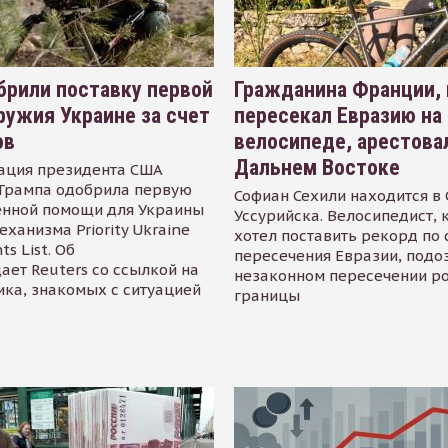
рили поставку первой
Гражданина Франции,
ружия Украине за счет
пересекал Евразию на
ов
велосипеде, арестова
Дальнем Востоке
ация президента США
Трампа одобрила первую
Софиан Сехили находится в
енной помощи для Украины
Уссурийска. Велосипедист,
еханизма Priority Ukraine
хотел поставить рекорд по 
s List. Об
пересечения Евразии, подо
ает Reuters со ссылкой на
незаконном пересечении р
ика, знакомых с ситуацией
границы