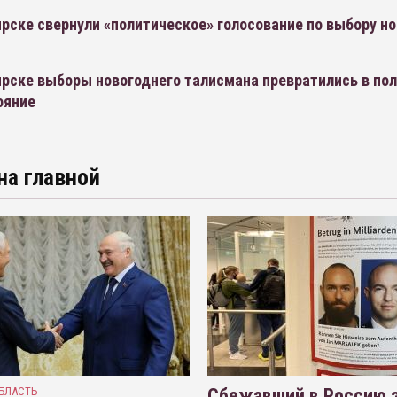
рске свернули «политическое» голосование по выбору н
ирске выборы новогоднего талисмана превратились в по
ояние
на главной
БЛАСТЬ
Сбежавший в Россию э