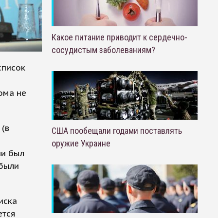
Какое питание приводит к сердечно-
сосудистым заболеваниям?
список
ома не
 (в
США пообещали годами поставлять
оружие Украине
ии был
 были
иска
ется