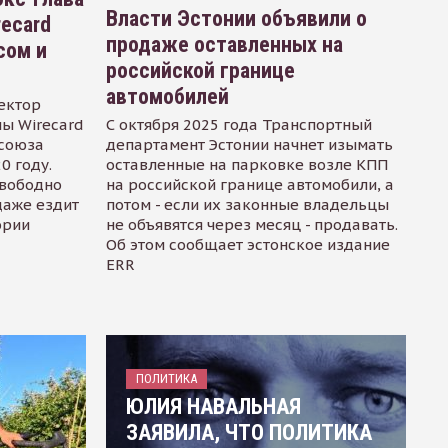
Власти Эстонии объявили о
recard
продаже оставленных на
сом и
российской границе
автомобилей
ектор
ы Wirecard
С октября 2025 года Транспортный
осоюза
департамент Эстонии начнет изымать
0 году.
оставленные на парковке возле КПП
свободно
на российской границе автомобили, а
даже ездит
потом - если их законные владельцы
ории
не объявятся через месяц - продавать.
Об этом сообщает эстонское издание
ERR
ПОЛИТИКА
ЮЛИЯ НАВАЛЬНАЯ
ЗАЯВИЛА, ЧТО ПОЛИТИКА