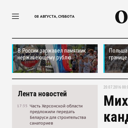
08 АВГУСТА, СУББОТА
В России заржавел памятник
Польша 
нержавеющему рублю
границе
20.07.2016 00:
Лента новостей
Мих
17:35
Часть Херсонской области
кан
предложили передать
Беларуси для строительства
санаториев