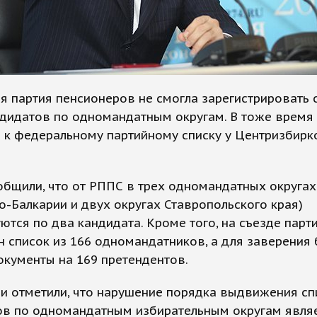
я партия пенсионеров не смогла зарегистрировать 
ндидатов по одномандатным округам. В тоже время
 к федеральному партийному списку у Центризбирк
бщили, что от РППС в трех одномандатных округах
-Балкарии и двух округах Ставропольского края)
ются по два кандидата. Кроме того, на съезде парт
 список из 166 одномандатников, а для заверения
кументы на 169 претендентов.
и отметили, что нарушение порядка выдвижения сп
ов по одномандатным избирательным округам явля