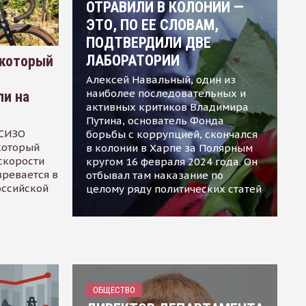
ОТРАВИЛИ В КОЛОНИИ —
ЭТО, ПО ЕЕ СЛОВАМ,
ПОДТВЕРДИЛИ ДВЕ
ЛАБОРАТОРИИ
 который
Алексей Навальный, один из
наиболее последовательных и
ли на
активных критиков Владимира
Путина, основатель Фонда
 СИЗО
борьбы с коррупцией, скончался
 который
в колонии в Харпе за Полярным
скорости
кругом 16 февраля 2024 года. Он
зревается в
отбывал там наказание по
оссийской
целому ряду политических статей
ОБЩЕСТВО