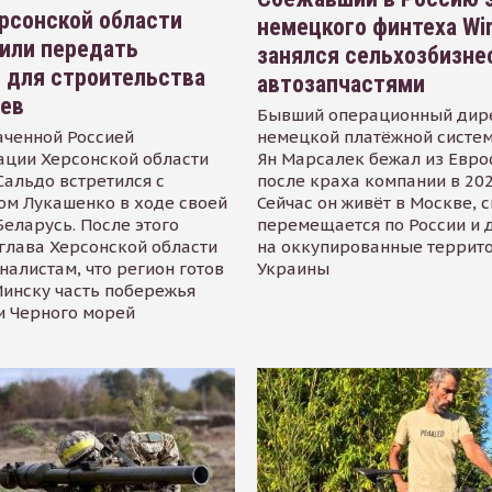
рсонской области
немецкого финтеха Wi
или передать
занялся сельхозбизне
 для строительства
автозапчастями
иев
Бывший операционный дир
аченной Россией
немецкой платёжной систем
ации Херсонской области
Ян Марсалек бежал из Евр
альдо встретился с
после краха компании в 202
ом Лукашенко в ходе своей
Сейчас он живёт в Москве, 
Беларусь. После этого
перемещается по России и 
глава Херсонской области
на оккупированные террит
налистам, что регион готов
Украины
инску часть побережья
и Черного морей