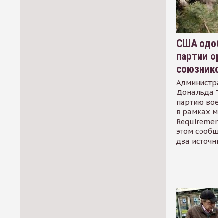
США одоб
партии о
союзник
Администр
Дональда 
партию во
в рамках м
Requirement
этом сообщ
два источн