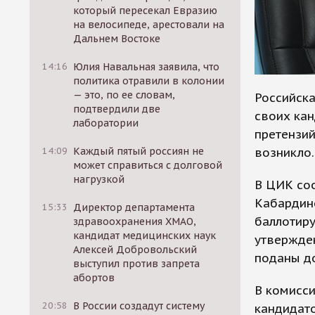
который пересекал Евразию
на велосипеде, арестовали на
Дальнем Востоке
14:16
Юлия Навальная заявила, что
политика отравили в колонии
— это, по ее словам,
Российска
подтвердили две
своих ка
лаборатории
претензий
возникло.
14:09
Каждый пятый россиян не
может справиться с долговой
нагрузкой
В ЦИК соо
Кабардино
15:33
Директор департамента
баллотиру
здравоохранения ХМАО,
кандидат медицинских наук
утвержден
Алексей Добровольский
поданы до
выступил против запрета
абортов
В комисси
20:58
В России создадут систему
кандидат