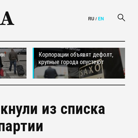
RU
/
EN
ин
Корпорации объявят дефолт,
крупные города опустеют
кнули из списка
партии