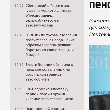
пен
17:26
Сбежавший в Россию экс-
глава немецкого финтеха
Wirecard занялся
Российск
сельхозбизнесом и
автозапчастями
одноманд
Центриз
17:16
В «ДНР» по трубам отопления
потечет зеленая вода. Таким
образом «власти» решили
бороться со сливом воды из
батарей
17:13
Власти Эстонии объявили о
продаже оставленных на
российской границе
автомобилей
14:30
США одобрили поставку
первой партии оружия
Украине за счет союзников
14:24
Гражданина Франции,