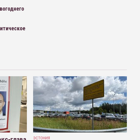
овогоднего
литическое
кс-глава
ЭСТОНИЯ