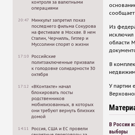
контроля за валютными
основание
операциями
сообщает
20:47
Минкульт запретил показ
Из федер
последнего фильма Сокурова
на фестивале в Москве. В нем
исключил 
Сталин, Черчилль, Гитлер и
области М
Муссолини спорят о жизни
документ
17:10
Российские
политзаключенные призвали
В компле
к голодовке солидарности 30
недвижимо
октября
У партии 
17:12
«ВКонтакте» начал
блокировать посты
Верховно
родственников
мобилизованных, в которых
Матери
они требуют вернуть близких
домой
В России и
14:11
Россия, США и ЕС провели
выборы
секретные переговоры за