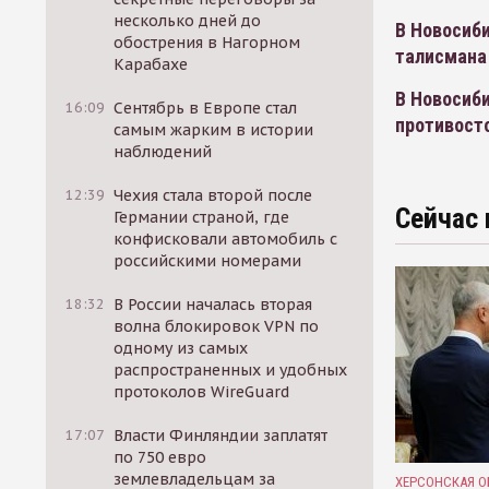
несколько дней до
В Новосиби
обострения в Нагорном
талисмана
Карабахе
В Новосиб
16:09
Сентябрь в Европе стал
противост
самым жарким в истории
наблюдений
12:39
Чехия стала второй после
Сейчас 
Германии страной, где
конфисковали автомобиль с
российскими номерами
18:32
В России началась вторая
волна блокировок VPN по
одному из самых
распространенных и удобных
протоколов WireGuard
17:07
Власти Финляндии заплатят
по 750 евро
землевладельцам за
ХЕРСОНСКАЯ О