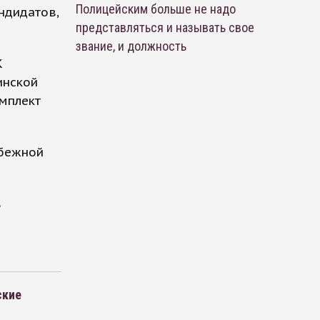
Полицейским больше не надо
ндидатов,
представляться и называть свое
звание, и должность
К
инской
мплект
убежной
в
ские