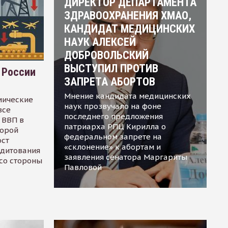
ДИРЕКТОР ДЕПАРТАМЕНТА
ЗДРАВООХРАНЕНИЯ ХМАО,
КАНДИДАТ МЕДИЦИНСКИХ
НАУК АЛЕКСЕЙ
ДОБРОВОЛЬСКИЙ
ВЫСТУПИЛ ПРОТИВ
 России
ЗАПРЕТА АБОРТОВ
Мнение кандидата медицинских
мические
наук прозвучало на фоне
все
последнего предложения
 ВВП в
патриарха РПЦ Кирилла о
торой
федеральном запрете на
ост
«склонение» к абортам и
едитования
заявления сенатора Маргариты
 со стороны
Павловой