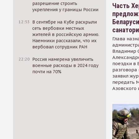
разрешение строить
Часть Хе
укрепления у границы России
предлож
Беларуси
12:53
В сентябре на Кубе раскрыли
сеть вербовки местных
санатор
жителей в российскую армию.
Глава назн
Наемники рассказали, что их
администр
вербовал сотрудник РАН
Владимир С
Александр
22:20
Россия намерена увеличить
поездки в 
военные расходы в 2024 году
разговора 
почти на 70%
заявил жур
передать М
Азовского 