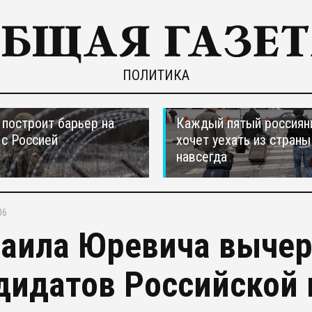
ПОЛИТИКА
построит барьер на
Каждый пятый россиян
 с Россией
хочет уехать из страны
навсегда
06
аила Юревича вычер
дидатов Российской 