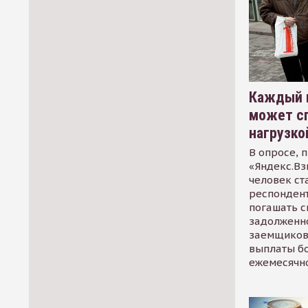
Каждый 
может сп
нагрузко
В опросе, 
«Яндекс.Вз
человек ст
респондент
погашать 
задолженно
заемщиков
выплаты б
ежемесячн