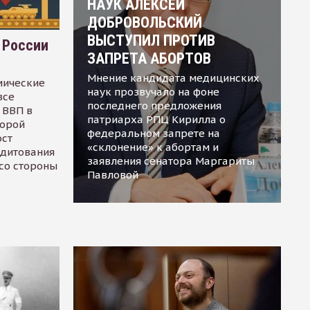
НАУК АЛЕКСЕЙ
ДОБРОВОЛЬСКИЙ
ВЫСТУПИЛ ПРОТИВ
 России
ЗАПРЕТА АБОРТОВ
Мнение кандидата медицинских
мические
наук прозвучало на фоне
все
последнего предложения
 ВВП в
патриарха РПЦ Кирилла о
торой
федеральном запрете на
ост
«склонение» к абортам и
едитования
заявления сенатора Маргариты
 со стороны
Павловой