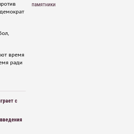
против
памятники
-демократ
бол,
ают время
ремя ради
грает с
 введения