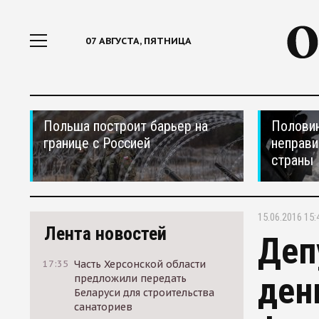
07 АВГУСТА, ПЯТНИЦА
Польша построит барьер на
Половин
границе с Россией
неправи
страны
15.06.2016 15:
Лента новостей
Деп
17:35
Часть Херсонской области
ден
предложили передать
Беларуси для строительства
санаториев