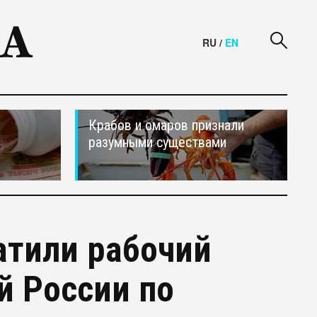
RU
/
EN
Крабов и омаров признали
разумными существами
атили рабочий
й России по