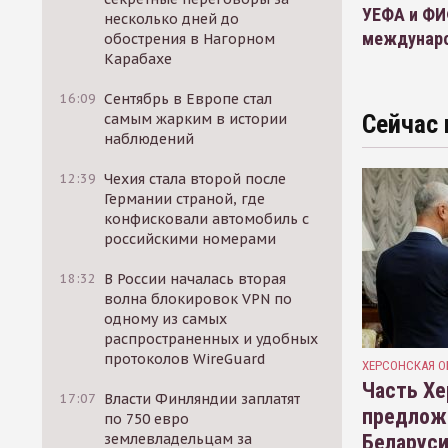
УЕФА и ФИФ
несколько дней до
междунаро
обострения в Нагорном
Карабахе
16:09
Сентябрь в Европе стал
Сейчас 
самым жарким в истории
наблюдений
12:39
Чехия стала второй после
Германии страной, где
конфисковали автомобиль с
российскими номерами
18:32
В России началась вторая
волна блокировок VPN по
одному из самых
распространенных и удобных
протоколов WireGuard
ХЕРСОНСКАЯ О
Часть Хе
17:07
Власти Финляндии заплатят
предлож
по 750 евро
Беларуси
землевладельцам за