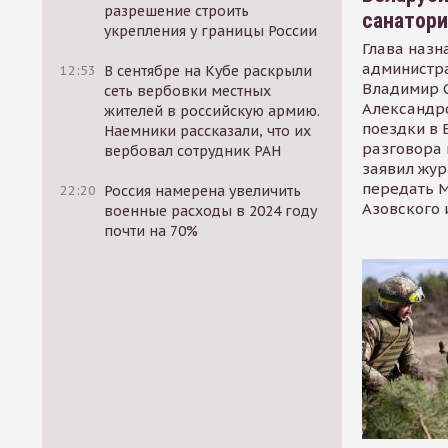
разрешение строить
санатор
укрепления у границы России
Глава назн
администр
12:53
В сентябре на Кубе раскрыли
Владимир С
сеть вербовки местных
Александр
жителей в российскую армию.
поездки в 
Наемники рассказали, что их
разговора 
вербовал сотрудник РАН
заявил жур
передать М
22:20
Россия намерена увеличить
Азовского 
военные расходы в 2024 году
почти на 70%