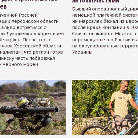
автозапчастями
иев
Бывший операционный дир
аченной Россией
немецкой платёжной систем
ации Херсонской области
Ян Марсалек бежал из Евр
альдо встретился с
после краха компании в 202
ом Лукашенко в ходе своей
Сейчас он живёт в Москве, 
Беларусь. После этого
перемещается по России и 
глава Херсонской области
на оккупированные террит
налистам, что регион готов
Украины
инску часть побережья
и Черного морей