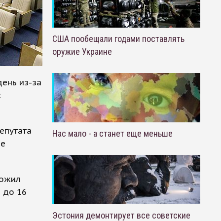
США пообещали годами поставлять
оружие Украине
день из-за
с
епутата
Нас мало - а станет еще меньше
ое
ложил
 до 16
Эстония демонтирует все советские