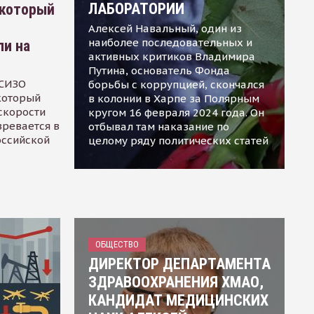
ЛАБОРАТОРИИ
 который
Алексей Навальный, один из
наиболее последовательных и
ли на
активных критиков Владимира
Путина, основатель Фонда
 СИЗО
борьбы с коррупцией, скончался
 который
в колонии в Харпе за Полярным
скорости
кругом 16 февраля 2024 года. Он
зревается в
отбывал там наказание по
оссийской
целому ряду политических статей
ОБЩЕСТВО
ДИРЕКТОР ДЕПАРТАМЕНТА
ЗДРАВООХРАНЕНИЯ ХМАО,
КАНДИДАТ МЕДИЦИНСКИХ