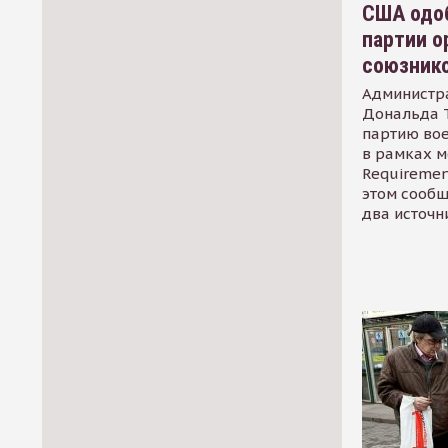
США одоб
партии о
союзник
Администр
Дональда 
партию во
в рамках м
Requirement
этом сообщ
два источн