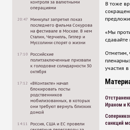
контроля за валютными
В тоже в
операциями
сокращени
предложи
20:47
Минкульт запретил показ
последнего фильма Сокурова
на фестивале в Москве. В нем
«Мы проти
Сталин, Черчилль, Гитлер и
сдавайте 
Муссолини спорят о жизни
Отметим, 
17:10
Российские
пленарных
политзаключенные призвали
к голодовке солидарности 30
участия в
октября
Матери
17:12
«ВКонтакте» начал
блокировать посты
родственников
Отстраненн
мобилизованных, в которых
Ираном и 
они требуют вернуть близких
домой
Сопернико
санкций м
14:11
Россия, США и ЕС провели
секретные переговоры за