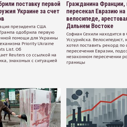
рили поставку первой
Гражданина Франции,
ружия Украине за счет
пересекал Евразию на
ов
велосипеде, арестова
Дальнем Востоке
ация президента США
Трампа одобрила первую
Софиан Сехили находится в
енной помощи для Украины
Уссурийска. Велосипедист,
еханизма Priority Ukraine
хотел поставить рекорд по 
s List. Об
пересечения Евразии, подо
ает Reuters со ссылкой на
незаконном пересечении р
ика, знакомых с ситуацией
границы