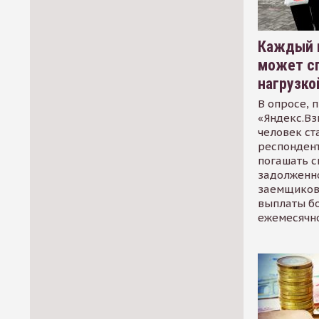
Каждый 
может сп
нагрузко
В опросе, 
«Яндекс.Вз
человек ст
респондент
погашать 
задолженно
заемщиков
выплаты б
ежемесячн