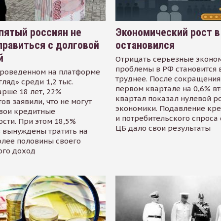
пятый россиян не
Экономический рост в
равиться с долговой
остановился
й
Отрицать серьезные эконо
проблемы в РФ становится 
проведенном на платформе
труднее. После сокращения
гляд» среди 1,2 тыс.
первом квартале на 0,6% в
арше 18 лет, 22%
квартал показал нулевой р
ов заявили, что не могут
экономики. Подавление кр
свои кредитные
и потребительского спроса
сти. При этом 18,5%
ЦБ дало свои результаты
 вынуждены тратить на
олее половины своего
ого доход