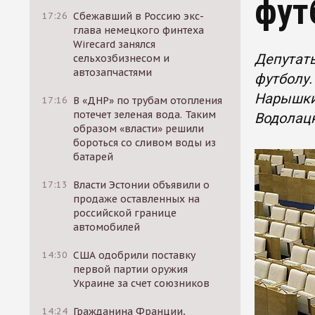
фут
17:26
Сбежавший в Россию экс-
глава немецкого финтеха
Wirecard занялся
Депутаты
сельхозбизнесом и
автозапчастями
футболу.
Нарышки
17:16
В «ДНР» по трубам отопления
потечет зеленая вода. Таким
Водолац
образом «власти» решили
бороться со сливом воды из
батарей
17:13
Власти Эстонии объявили о
продаже оставленных на
российской границе
автомобилей
14:30
США одобрили поставку
первой партии оружия
Украине за счет союзников
14:24
Гражданина Франции,