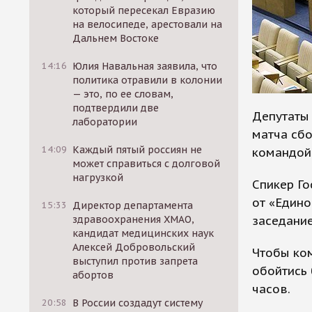
который пересекал Евразию
на велосипеде, арестовали на
Дальнем Востоке
14:16
Юлия Навальная заявила, что
политика отравили в колонии
— это, по ее словам,
подтвердили две
Депутаты 
лаборатории
матча сбо
14:09
Каждый пятый россиян не
командой 
может справиться с долговой
нагрузкой
Спикер Г
от «Едино
15:33
Директор департамента
заседание
здравоохранения ХМАО,
кандидат медицинских наук
Алексей Добровольский
Чтобы ко
выступил против запрета
обойтись 
абортов
часов.
20:58
В России создадут систему