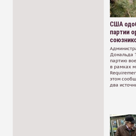
США одоб
партии о
союзник
Администр
Дональда 
партию во
в рамках м
Requirement
этом сообщ
два источн