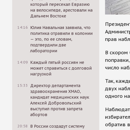
который пересекал Евразию
на велосипеде, арестовали на
Дальнем Востоке
Президен
14:16
Юлия Навальная заявила, что
Админист
политика отравили в колонии
прав наб
— это, по ее словам,
подтвердили две
лаборатории
В скором 
поправки,
14:09
Каждый пятый россиян не
число наб
может справиться с долговой
нагрузкой
Так, кажд
15:33
Директор департамента
двух набл
здравоохранения ХМАО,
одного на
кандидат медицинских наук
Алексей Добровольский
Наблюдате
выступил против запрета
абортов
избирател
обратив в
20:58
В России создадут систему