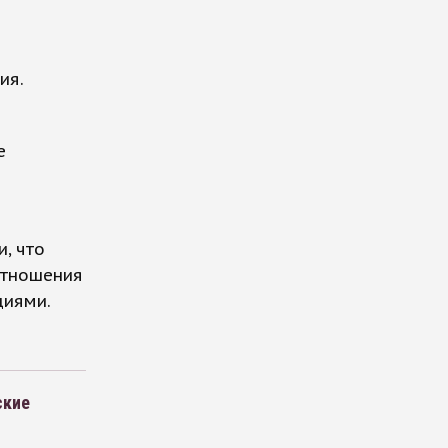
ия.
е
, что
 отношения
циями.
ские