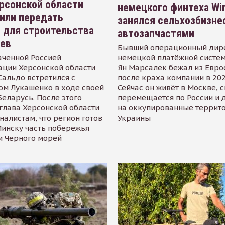
рсонской области
немецкого финтеха Wi
или передать
занялся сельхозбизне
 для строительства
автозапчастями
иев
Бывший операционный дир
аченной Россией
немецкой платёжной систем
ации Херсонской области
Ян Марсалек бежал из Евр
альдо встретился с
после краха компании в 202
ом Лукашенко в ходе своей
Сейчас он живёт в Москве, 
Беларусь. После этого
перемещается по России и 
глава Херсонской области
на оккупированные террит
налистам, что регион готов
Украины
инску часть побережья
и Черного морей