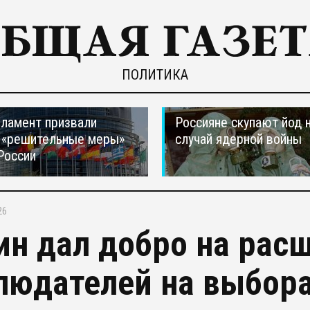
ПОЛИТИКА
ламент призвали
Россияне скупают йод 
 «решительные меры»
случай ядерной войны
России
26
ин дал добро на рас
людателей на выбор