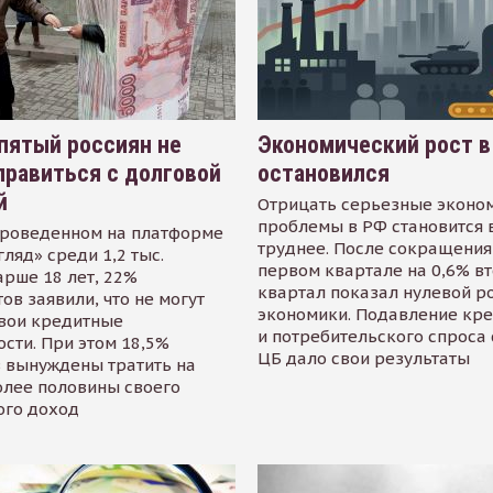
пятый россиян не
Экономический рост в
равиться с долговой
остановился
й
Отрицать серьезные эконо
проблемы в РФ становится 
проведенном на платформе
труднее. После сокращения
гляд» среди 1,2 тыс.
первом квартале на 0,6% в
арше 18 лет, 22%
квартал показал нулевой р
ов заявили, что не могут
экономики. Подавление кр
свои кредитные
и потребительского спроса
сти. При этом 18,5%
ЦБ дало свои результаты
 вынуждены тратить на
олее половины своего
ого доход