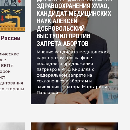
ЗДРАВООХРАНЕНИЯ ХМАО,
КАНДИДАТ МЕДИЦИНСКИХ
НАУК АЛЕКСЕЙ
ДОБРОВОЛЬСКИЙ
ВЫСТУПИЛ ПРОТИВ
 России
ЗАПРЕТА АБОРТОВ
Мнение кандидата медицинских
мические
наук прозвучало на фоне
все
последнего предложения
 ВВП в
патриарха РПЦ Кирилла о
торой
федеральном запрете на
ост
«склонение» к абортам и
едитования
заявления сенатора Маргариты
 со стороны
Павловой