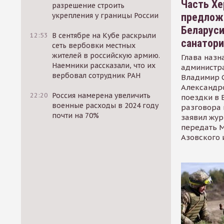
Часть Хе
разрешение строить
предлож
укрепления у границы России
Беларуси
12:53
В сентябре на Кубе раскрыли
санатор
сеть вербовки местных
жителей в российскую армию.
Глава назн
Наемники рассказали, что их
администр
вербовал сотрудник РАН
Владимир С
Александр
22:20
Россия намерена увеличить
поездки в 
военные расходы в 2024 году
разговора 
почти на 70%
заявил жур
передать М
Азовского 