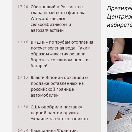
17:26
Сбежавший в Россию экс-
Президе
глава немецкого финтеха
Центризб
Wirecard занялся
избирате
сельхозбизнесом и
автозапчастями
17:16
В «ДНР» по трубам отопления
потечет зеленая вода. Таким
образом «власти» решили
бороться со сливом воды из
батарей
17:13
Власти Эстонии объявили о
продаже оставленных на
российской границе
автомобилей
14:30
США одобрили поставку
первой партии оружия
Украине за счет союзников
14:24
Гражданина Франции,