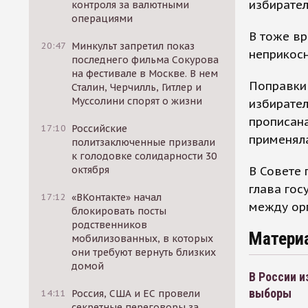
избирате
контроля за валютными
операциями
В тоже вр
20:47
Минкульт запретил показ
неприкосн
последнего фильма Сокурова
на фестивале в Москве. В нем
Поправки 
Сталин, Черчилль, Гитлер и
Муссолини спорят о жизни
избирател
прописана
17:10
Российские
применяла
политзаключенные призвали
к голодовке солидарности 30
В Совете 
октября
глава гос
17:12
«ВКонтакте» начал
между ор
блокировать посты
родственников
Матери
мобилизованных, в которых
они требуют вернуть близких
домой
В России и
выборы
14:11
Россия, США и ЕС провели
секретные переговоры за