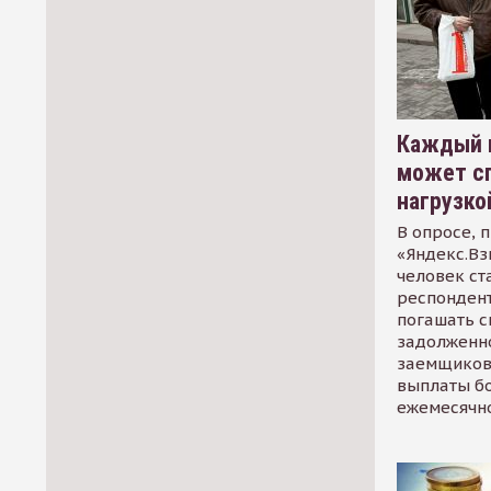
Каждый 
может сп
нагрузко
В опросе, 
«Яндекс.Вз
человек ст
респондент
погашать 
задолженно
заемщиков
выплаты б
ежемесячн