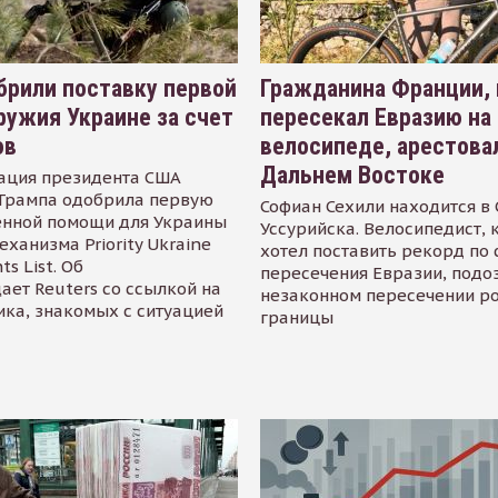
рили поставку первой
Гражданина Франции,
ружия Украине за счет
пересекал Евразию на
ов
велосипеде, арестова
Дальнем Востоке
ация президента США
Трампа одобрила первую
Софиан Сехили находится в
енной помощи для Украины
Уссурийска. Велосипедист,
еханизма Priority Ukraine
хотел поставить рекорд по 
s List. Об
пересечения Евразии, подо
ает Reuters со ссылкой на
незаконном пересечении р
ика, знакомых с ситуацией
границы