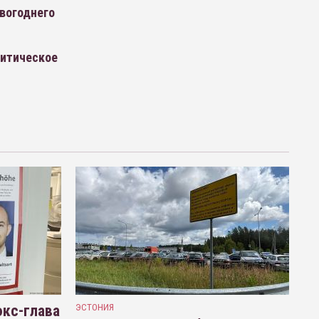
овогоднего
литическое
кс-глава
ЭСТОНИЯ