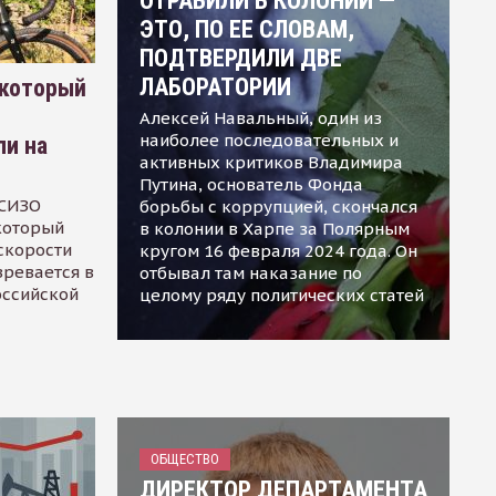
ОТРАВИЛИ В КОЛОНИИ —
ЭТО, ПО ЕЕ СЛОВАМ,
ПОДТВЕРДИЛИ ДВЕ
ЛАБОРАТОРИИ
 который
Алексей Навальный, один из
наиболее последовательных и
ли на
активных критиков Владимира
Путина, основатель Фонда
 СИЗО
борьбы с коррупцией, скончался
 который
в колонии в Харпе за Полярным
скорости
кругом 16 февраля 2024 года. Он
зревается в
отбывал там наказание по
оссийской
целому ряду политических статей
ОБЩЕСТВО
ДИРЕКТОР ДЕПАРТАМЕНТА