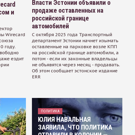
Власти Эстонии объявили о
recard
продаже оставленных на
сом и
российской границе
автомобилей
ектор
ы Wirecard
С октября 2025 года Транспортный
осоюза
департамент Эстонии начнет изымать
0 году.
оставленные на парковке возле КПП
свободно
на российской границе автомобили, а
даже ездит
потом - если их законные владельцы
ории
не объявятся через месяц - продавать.
Об этом сообщает эстонское издание
ERR
ПОЛИТИКА
ЮЛИЯ НАВАЛЬНАЯ
ЗАЯВИЛА, ЧТО ПОЛИТИКА