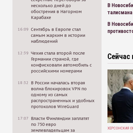
В Новосиби
несколько дней до
обострения в Нагорном
талисмана
Карабахе
В Новосиб
16:09
Сентябрь в Европе стал
противост
самым жарким в истории
наблюдений
12:39
Чехия стала второй после
Сейчас 
Германии страной, где
конфисковали автомобиль с
российскими номерами
18:32
В России началась вторая
волна блокировок VPN по
одному из самых
распространенных и удобных
протоколов WireGuard
17:07
Власти Финляндии заплатят
по 750 евро
ХЕРСОНСКАЯ О
землевладельцам за