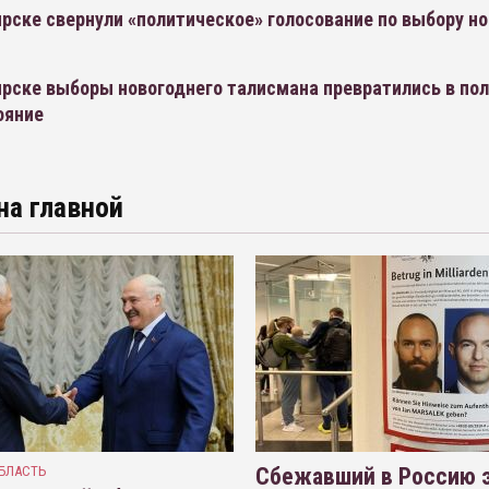
рске свернули «политическое» голосование по выбору н
ирске выборы новогоднего талисмана превратились в по
ояние
на главной
БЛАСТЬ
Сбежавший в Россию э