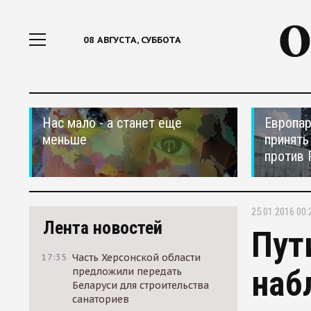
08 АВГУСТА, СУББОТА
Нас мало - а станет еще
Европар
меньше
принять
против 
25.01.2016 00:
Лента новостей
Пут
17:35
Часть Херсонской области
наб
предложили передать
Беларуси для строительства
санаториев