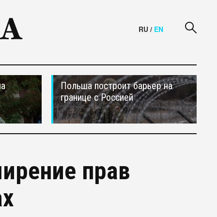
RU
/
EN
на
Польша построит барьер на
границе с Россией
ширение прав
ах