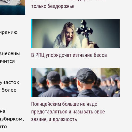
только бездорожье
ширению
 внесены
В РПЦ упорядочат изгнание бесов
ичится
участок
 более
Полицейским больше не надо
на
представляться и называть свое
избирком,
звание, и должность
что