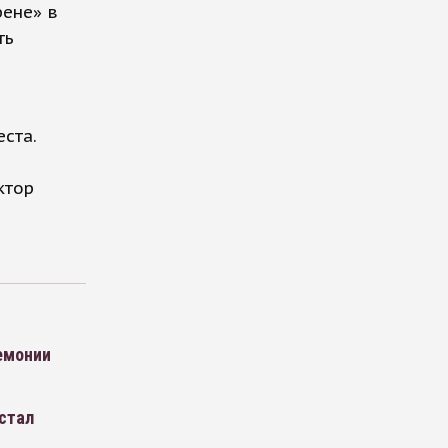
рене» в
ть
ста.
ктор
емонии
стал