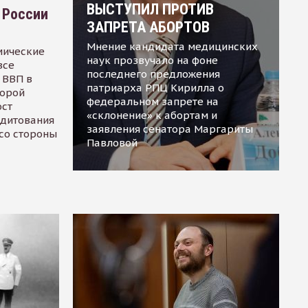
ВЫСТУПИЛ ПРОТИВ
 России
ЗАПРЕТА АБОРТОВ
Мнение кандидата медицинских
мические
наук прозвучало на фоне
все
последнего предложения
 ВВП в
патриарха РПЦ Кирилла о
торой
федеральном запрете на
ост
«склонение» к абортам и
едитования
заявления сенатора Маргариты
 со стороны
Павловой