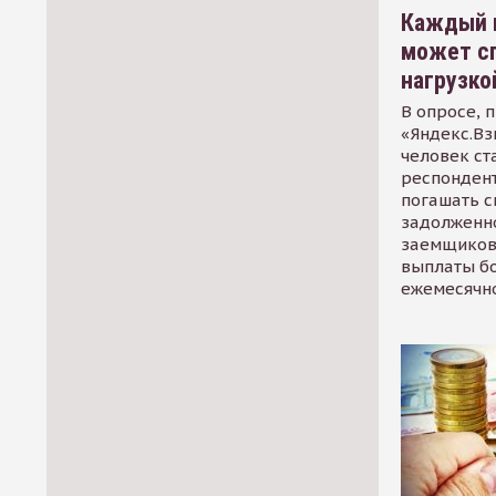
Каждый 
может сп
нагрузко
В опросе, 
«Яндекс.Вз
человек ст
респондент
погашать 
задолженно
заемщиков
выплаты б
ежемесячн