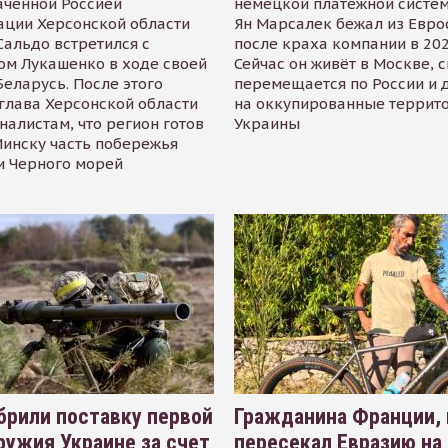
аченной Россией
немецкой платёжной систем
ации Херсонской области
Ян Марсалек бежал из Евр
альдо встретился с
после краха компании в 202
ом Лукашенко в ходе своей
Сейчас он живёт в Москве, 
Беларусь. После этого
перемещается по России и 
глава Херсонской области
на оккупированные террит
налистам, что регион готов
Украины
инску часть побережья
и Черного морей
рили поставку первой
Гражданина Франции,
ружия Украине за счет
пересекал Евразию на