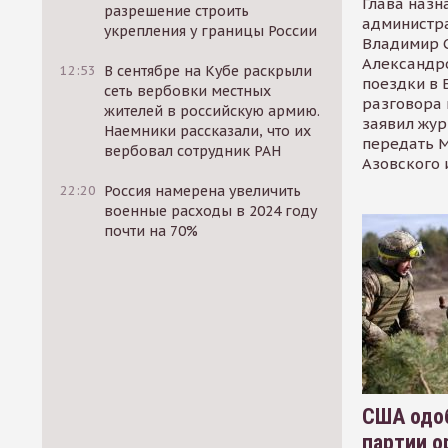
Глава назн
разрешение строить
администр
укрепления у границы России
Владимир С
Александр
12:53
В сентябре на Кубе раскрыли
поездки в 
сеть вербовки местных
разговора 
жителей в российскую армию.
заявил жур
Наемники рассказали, что их
передать М
вербовал сотрудник РАН
Азовского 
22:20
Россия намерена увеличить
военные расходы в 2024 году
почти на 70%
США одоб
партии о