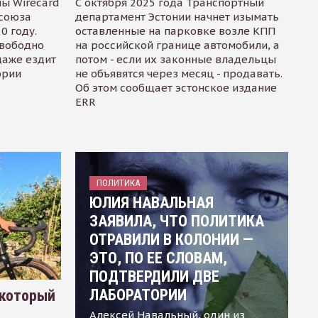
ы Wirecard
С октября 2025 года Транспортный
осоюза
департамент Эстонии начнет изымать
0 году.
оставленные на парковке возле КПП
свободно
на российской границе автомобили, а
даже ездит
потом - если их законные владельцы
ории
не объявятся через месяц - продавать.
Об этом сообщает эстонское издание
ERR
ПОЛИТИКА
ЮЛИЯ НАВАЛЬНАЯ
ЗАЯВИЛА, ЧТО ПОЛИТИКА
ОТРАВИЛИ В КОЛОНИИ —
ЭТО, ПО ЕЕ СЛОВАМ,
ПОДТВЕРДИЛИ ДВЕ
ЛАБОРАТОРИИ
 который
Алексей Навальный, один из