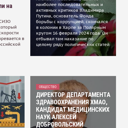
наиболее последовательных и
ли на
активных критиков Владимира
Путина, основатель Фонда
 СИЗО
борьбы с коррупцией, скончался
 который
в колонии в Харпе за Полярным
скорости
кругом 16 февраля 2024 года. Он
зревается в
отбывал там наказание по
оссийской
целому ряду политических статей
ОБЩЕСТВО
ДИРЕКТОР ДЕПАРТАМЕНТА
ЗДРАВООХРАНЕНИЯ ХМАО,
КАНДИДАТ МЕДИЦИНСКИХ
НАУК АЛЕКСЕЙ
ДОБРОВОЛЬСКИЙ