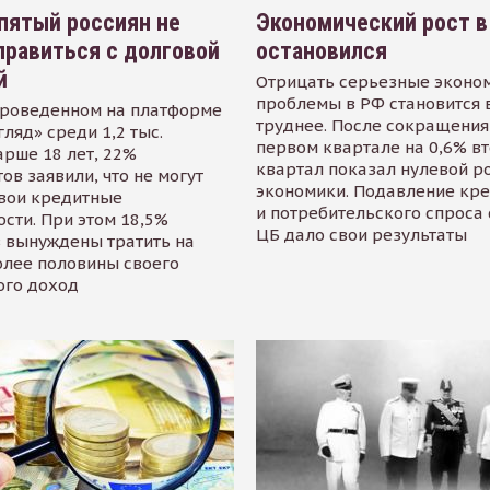
пятый россиян не
Экономический рост в
равиться с долговой
остановился
й
Отрицать серьезные эконо
проблемы в РФ становится 
проведенном на платформе
труднее. После сокращения
гляд» среди 1,2 тыс.
первом квартале на 0,6% в
арше 18 лет, 22%
квартал показал нулевой р
ов заявили, что не могут
экономики. Подавление кр
свои кредитные
и потребительского спроса
сти. При этом 18,5%
ЦБ дало свои результаты
 вынуждены тратить на
олее половины своего
ого доход