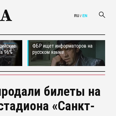
RU
/
EN
сийские
ФБР ищет информаторов на
на 96%
русском языке
продали билеты на
стадиона «Санкт-