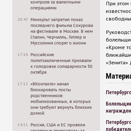
контроля за валютными
При этом 
операциями
известнос
свободны
20:47
Минкульт запретил показ
последнего фильма Сокурова
на фестивале в Москве. В нем
Руководст
Сталин, Черчилль, Гитлер и
болельщик
Муссолини спорят о жизни
«Кроме то
ближайший
17:10
Российские
политзаключенные призвали
«Зенита» 
к голодовке солидарности 30
октября
Матери
17:12
«ВКонтакте» начал
блокировать посты
Петербургс
родственников
мобилизованных, в которых
Болельщик
они требуют вернуть близких
награжден
домой
Петербург
14:11
Россия, США и ЕС провели
победител
секретные переговоры за