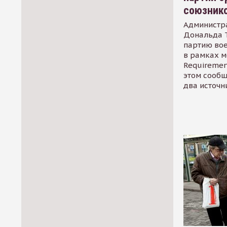
союзник
Администр
Дональда 
партию во
в рамках м
Requirement
этом сообщ
два источн