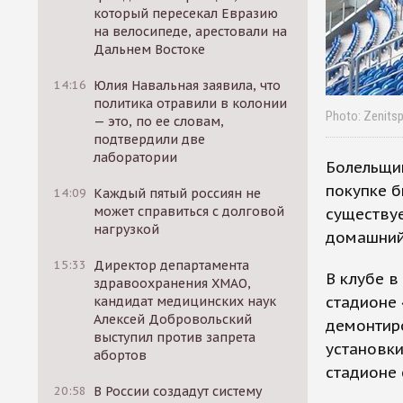
который пересекал Евразию
на велосипеде, арестовали на
Дальнем Востоке
14:16
Юлия Навальная заявила, что
политика отравили в колонии
Photo: Zenitsp
— это, по ее словам,
подтвердили две
лаборатории
Болельщик
покупке б
14:09
Каждый пятый россиян не
может справиться с долговой
существуе
нагрузкой
домашний 
15:33
Директор департамента
В клубе в
здравоохранения ХМАО,
стадионе 
кандидат медицинских наук
Алексей Добровольский
демонтиро
выступил против запрета
установки
абортов
стадионе 
20:58
В России создадут систему