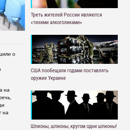
Треть жителей России являются
«тихими алкоголиками»
щили о
а
США пообещали годами поставлять
оружие Украине
а на
речь,
ди
т на
Шпионы, шпионы, кругом одни шпионы!