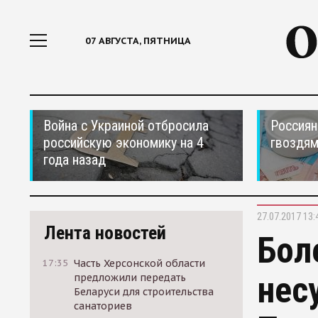
07 АВГУСТА, ПЯТНИЦА
Война с Украиной отбросила
Россиян
российскую экономику на 4
гвоздям
года назад
27.07.2017 13:
Лента новостей
Бол
17:35
Часть Херсонской области
нес
предложили передать
Беларуси для строительства
санаториев