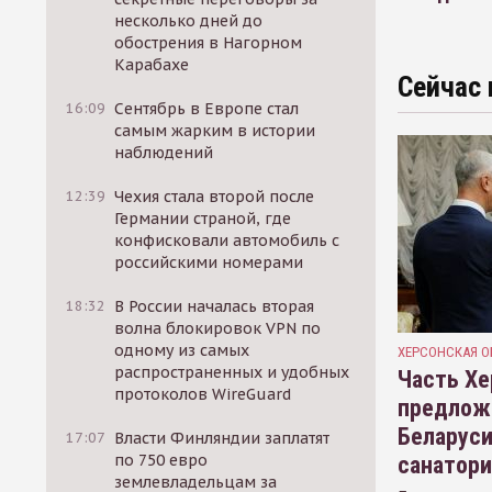
несколько дней до
обострения в Нагорном
Карабахе
Сейчас 
16:09
Сентябрь в Европе стал
самым жарким в истории
наблюдений
12:39
Чехия стала второй после
Германии страной, где
конфисковали автомобиль с
российскими номерами
18:32
В России началась вторая
волна блокировок VPN по
одному из самых
ХЕРСОНСКАЯ О
распространенных и удобных
Часть Хе
протоколов WireGuard
предлож
Беларуси
17:07
Власти Финляндии заплатят
по 750 евро
санатор
землевладельцам за