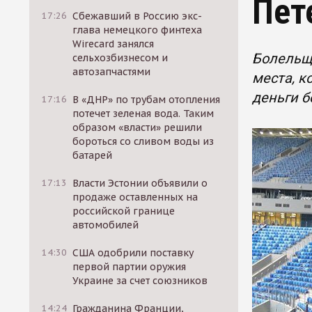
Пет
17:26
Сбежавший в Россию экс-
глава немецкого финтеха
Wirecard занялся
Болельщи
сельхозбизнесом и
автозапчастями
места, к
деньги 
17:16
В «ДНР» по трубам отопления
потечет зеленая вода. Таким
образом «власти» решили
бороться со сливом воды из
батарей
17:13
Власти Эстонии объявили о
продаже оставленных на
российской границе
автомобилей
14:30
США одобрили поставку
первой партии оружия
Украине за счет союзников
14:24
Гражданина Франции,