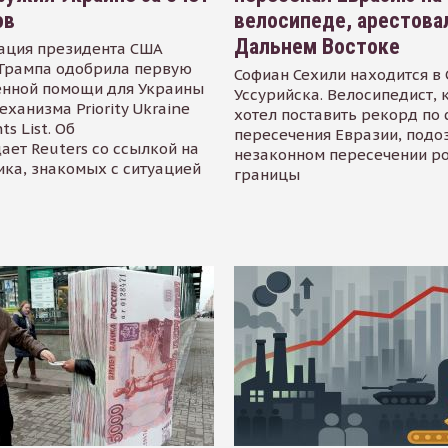
ов
велосипеде, арестова
Дальнем Востоке
ация президента США
Трампа одобрила первую
Софиан Сехили находится в
енной помощи для Украины
Уссурийска. Велосипедист,
еханизма Priority Ukraine
хотел поставить рекорд по 
s List. Об
пересечения Евразии, подо
ает Reuters со ссылкой на
незаконном пересечении р
ика, знакомых с ситуацией
границы