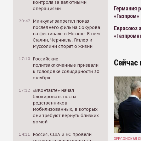
контроля за валютными
Германия 
операциями
«Газпром» 
20:47
Минкульт запретил показ
последнего фильма Сокурова
Евросоюз а
на фестивале в Москве. В нем
«Газпромн
Сталин, Черчилль, Гитлер и
Муссолини спорят о жизни
17:10
Российские
Сейчас 
политзаключенные призвали
к голодовке солидарности 30
октября
17:12
«ВКонтакте» начал
блокировать посты
родственников
мобилизованных, в которых
они требуют вернуть близких
домой
14:11
Россия, США и ЕС провели
ХЕРСОНСКАЯ О
секретные переговоры за