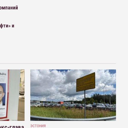
компаний
фти» и
кс-глава
ЭСТОНИЯ