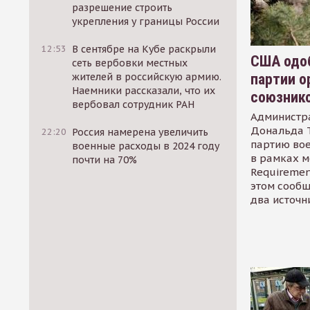
разрешение строить
укрепления у границы России
12:53
В сентябре на Кубе раскрыли
США одоб
сеть вербовки местных
партии о
жителей в российскую армию.
Наемники рассказали, что их
союзник
вербовал сотрудник РАН
Администр
Дональда 
22:20
Россия намерена увеличить
партию во
военные расходы в 2024 году
в рамках м
почти на 70%
Requirement
этом сообщ
два источн