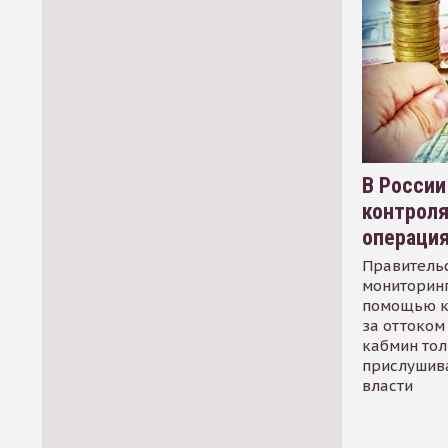
В России
контрол
операци
Правительс
мониторинг
помощью к
за оттоком 
кабмин тол
прислушив
власти