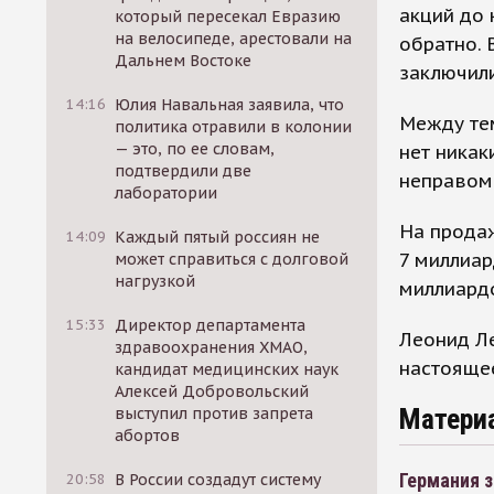
акций до 
который пересекал Евразию
на велосипеде, арестовали на
обратно. 
Дальнем Востоке
заключил
14:16
Юлия Навальная заявила, что
Между тем
политика отравили в колонии
— это, по ее словам,
нет никак
подтвердили две
неправом
лаборатории
На продаж
14:09
Каждый пятый россиян не
7 миллиар
может справиться с долговой
нагрузкой
миллиард
15:33
Директор департамента
Леонид Л
здравоохранения ХМАО,
настояще
кандидат медицинских наук
Алексей Добровольский
Матери
выступил против запрета
абортов
Германия з
20:58
В России создадут систему