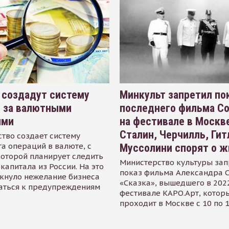
 создадут систему
Минкульт запретил по
я за валютными
последнего фильма С
ями
на фестивале в Москве
Сталин, Черчилль, Гит
тво создает систему
а операций в валюте, с
Муссолини спорят о ж
оторой планирует следить
Министерство культуры зап
капитала из России. На это
показ фильма Александра 
кнуло нежелание бизнеса
«Сказка», вышедшего в 2022
аться к предупреждениям
фестивале КАРО.Арт, котор
проходит в Москве с 10 по 