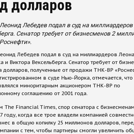
д долларов
Леонид Лебедев подал в суд на миллиардеров
ерга. Сенатор требует от бизнесменов 2 милл
Роснефти».
Леонид Лебедев подал в суд на миллиардеров Леон
а и Виктора Вексельберга. Сенатор требует от бизн
 долларов, полученные от продажи ТНК-ВР «Роснеф
егистрированном в суде Нью-Йорка, отмечается, чт
являлся миноритарным акционером ТНК-ВР по
онному соглашению от 2001 года.
 The Financial Times, спор сенатора с бизнесмена
7 году, когда все трое владели компанией совместн
внес в общую копилку 25 миллионов долларов, пер
мпании с тем, чтобы партнеры смогли увеличить об