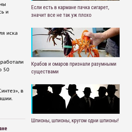
аны
Если есть в кармане пачка сигарет,
сь и
значит все не так уж плохо
ля иска
аработали
Крабов и омаров признали разумными
о 50
существами
интез», в
ашии.
Шпионы, шпионы, кругом одни шпионы!
ане