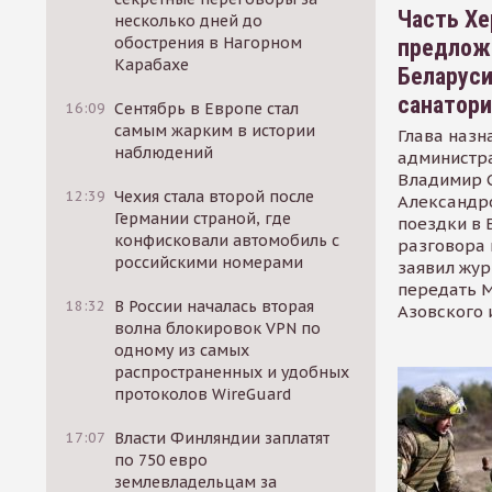
Часть Хе
несколько дней до
обострения в Нагорном
предлож
Карабахе
Беларуси
санатор
16:09
Сентябрь в Европе стал
самым жарким в истории
Глава назн
наблюдений
администр
Владимир С
12:39
Чехия стала второй после
Александр
Германии страной, где
поездки в 
конфисковали автомобиль с
разговора 
российскими номерами
заявил жур
передать М
18:32
В России началась вторая
Азовского 
волна блокировок VPN по
одному из самых
распространенных и удобных
протоколов WireGuard
17:07
Власти Финляндии заплатят
по 750 евро
землевладельцам за