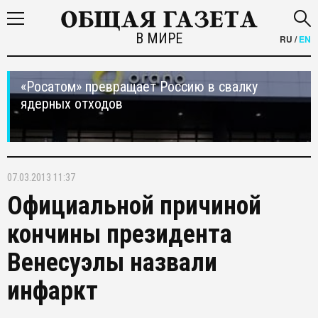
В МИРЕ
RU
/
EN
«Росатом» превращает Россию в свалку
ядерных отходов
07.03.2013 11:37
Официальной причиной
кончины президента
Венесуэлы назвали
инфаркт