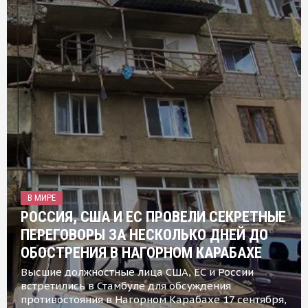
В МИРЕ
РОССИЯ, США И ЕС ПРОВЕЛИ СЕКРЕТНЫЕ
ПЕРЕГОВОРЫ ЗА НЕСКОЛЬКО ДНЕЙ ДО
ОБОСТРЕНИЯ В НАГОРНОМ КАРАБАХЕ
Высшие должностные лица США, ЕС и России
встретились в Стамбуле для обсуждения
противостояния в Нагорном Карабахе 17 сентября,