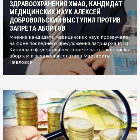
ЗДРАВООХРАНЕНИЯ ХМАО, КАНДИДАТ
МЕДИЦИНСКИХ НАУК АЛЕКСЕЙ
ДОБРОВОЛЬСКИЙ ВЫСТУПИЛ ПРОТИВ
ЗАПРЕТА АБОРТОВ
Мнение кандидата медицинских наук прозвучало
на фоне последнего предложения патриарха РПЦ
Кирилла о федеральном запрете на «склонение» к
абортам и заявления сенатора Маргариты
Павловой