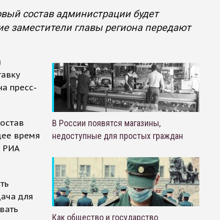
овый состав администрации будет
ие заместители главы региона передают
и
тавку
а пресс-
состав
В России появятся магазины,
щее время
недоступные для простых граждан
т РИА
ть
дача для
овать
Как общество и государство