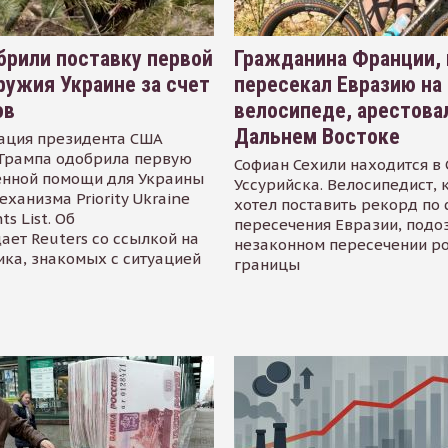
рили поставку первой
Гражданина Франции,
ружия Украине за счет
пересекал Евразию на
ов
велосипеде, арестова
Дальнем Востоке
ация президента США
Трампа одобрила первую
Софиан Сехили находится в
енной помощи для Украины
Уссурийска. Велосипедист,
еханизма Priority Ukraine
хотел поставить рекорд по 
s List. Об
пересечения Евразии, подо
ает Reuters со ссылкой на
незаконном пересечении р
ика, знакомых с ситуацией
границы