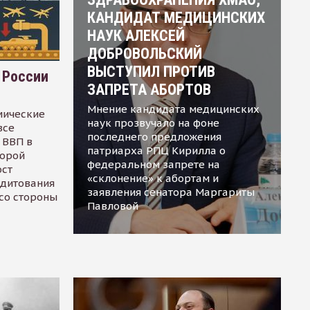
КАНДИДАТ МЕДИЦИНСКИХ
НАУК АЛЕКСЕЙ
ДОБРОВОЛЬСКИЙ
ВЫСТУПИЛ ПРОТИВ
 России
ЗАПРЕТА АБОРТОВ
Мнение кандидата медицинских
мические
наук прозвучало на фоне
все
последнего предложения
 ВВП в
патриарха РПЦ Кирилла о
торой
федеральном запрете на
ост
«склонение» к абортам и
едитования
заявления сенатора Маргариты
 со стороны
Павловой