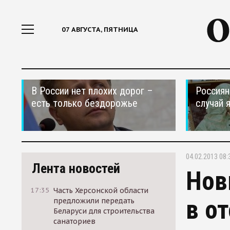
07 АВГУСТА, ПЯТНИЦА
В России нет плохих дорог –
Россиян
есть только бездорожье
случай 
04.02.2013 08:
Лента новостей
Нов
17:35
Часть Херсонской области
в о
предложили передать
Беларуси для строительства
санаториев