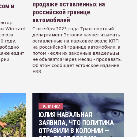
продаже оставленных на
сом и
российской границе
автомобилей
ектор
ы Wirecard
С октября 2025 года Транспортный
осоюза
департамент Эстонии начнет изымать
0 году.
оставленные на парковке возле КПП
свободно
на российской границе автомобили, а
даже ездит
потом - если их законные владельцы
ории
не объявятся через месяц - продавать.
Об этом сообщает эстонское издание
ERR
ПОЛИТИКА
ЮЛИЯ НАВАЛЬНАЯ
ЗАЯВИЛА, ЧТО ПОЛИТИКА
ОТРАВИЛИ В КОЛОНИИ —