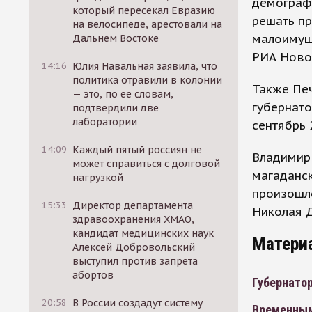
демограф
который пересекал Евразию
решать п
на велосипеде, арестовали на
малоимущи
Дальнем Востоке
РИА Ново
14:16
Юлия Навальная заявила, что
политика отравили в колонии
Также Печ
— это, по ее словам,
губернато
подтвердили две
лаборатории
сентябрь 
14:09
Каждый пятый россиян не
Владимир
может справиться с долговой
магаданск
нагрузкой
произошло
15:33
Директор департамента
Николая Д
здравоохранения ХМАО,
кандидат медицинских наук
Матери
Алексей Добровольский
выступил против запрета
абортов
Губернатор
20:58
В России создадут систему
Временным