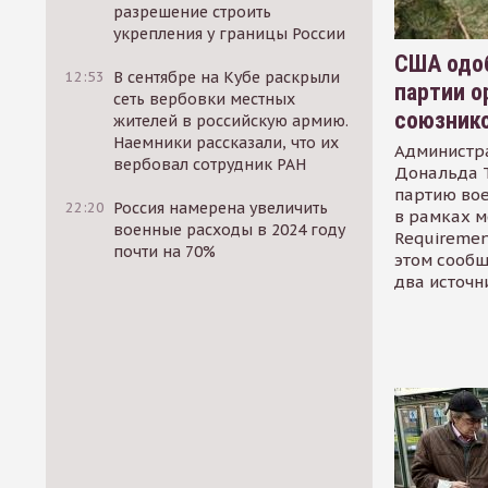
разрешение строить
укрепления у границы России
США одоб
12:53
В сентябре на Кубе раскрыли
партии о
сеть вербовки местных
союзник
жителей в российскую армию.
Наемники рассказали, что их
Администр
вербовал сотрудник РАН
Дональда 
партию во
22:20
Россия намерена увеличить
в рамках м
военные расходы в 2024 году
Requirement
почти на 70%
этом сообщ
два источн