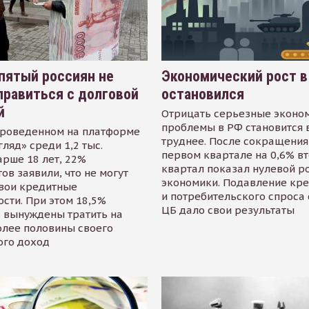
пятый россиян не
Экономический рост в
равиться с долговой
остановился
й
Отрицать серьезные эконо
проблемы в РФ становится 
проведенном на платформе
труднее. После сокращения
гляд» среди 1,2 тыс.
первом квартале на 0,6% в
арше 18 лет, 22%
квартал показал нулевой р
ов заявили, что не могут
экономики. Подавление кр
свои кредитные
и потребительского спроса
сти. При этом 18,5%
ЦБ дало свои результаты
 вынуждены тратить на
олее половины своего
ого доход