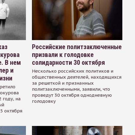
каз
Российские политзаключенные
окурова
призвали к голодовке
. В нем
солидарности 30 октября
лер и
Несколько российских политиков и
общественных деятелей, находящихся
изни
за решеткой и признанных
ретило
политзаключенными, заявили, что
Сокурова
проведут 30 октября однодневную
 году, на
голодовку
ый
15 октября