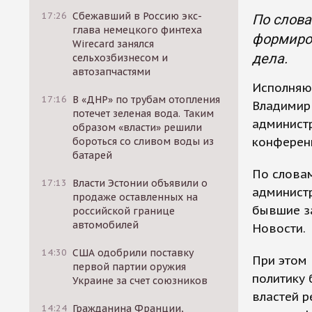
17:26
Сбежавший в Россию экс-
По слова
глава немецкого финтеха
формиров
Wirecard занялся
дела.
сельхозбизнесом и
автозапчастями
Исполняю
17:16
В «ДНР» по трубам отопления
Владимир 
потечет зеленая вода. Таким
администр
образом «власти» решили
конферен
бороться со сливом воды из
батарей
По слова
17:13
Власти Эстонии объявили о
админист
продаже оставленных на
бывшие з
российской границе
автомобилей
Новости.
14:30
США одобрили поставку
При этом 
первой партии оружия
политику 
Украине за счет союзников
властей р
14:24
Гражданина Франции,