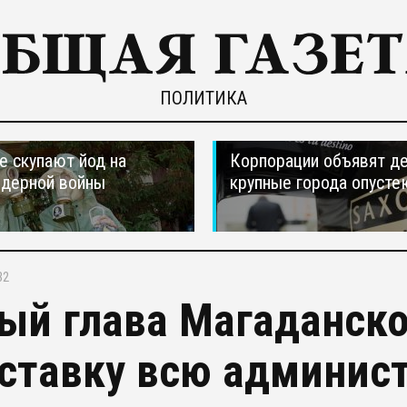
ПОЛИТИКА
е скупают йод на
Корпорации объявят д
ядерной войны
крупные города опусте
32
ый глава Магаданско
тставку всю админис