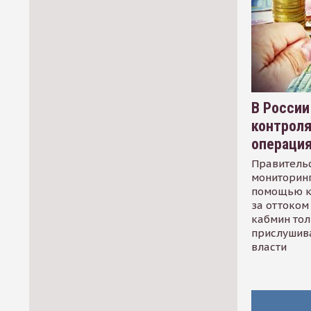
В России
контрол
операци
Правительс
мониторинг
помощью к
за оттоком 
кабмин тол
прислушив
власти