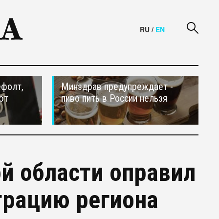
RU
/
EN
ефолт,
Минздрав предупреждает -
ют
пиво пить в России нельзя
й области оправил
трацию региона