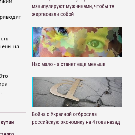
олжим
манипулируют мужчинами, чтобы те
жертвовали собой
приводит
сть
чены на
Нас мало - а станет еще меньше
Это
ора
.
Война с Украиной отбросила
российскую экономику на 4 года назад
Якутии
стного