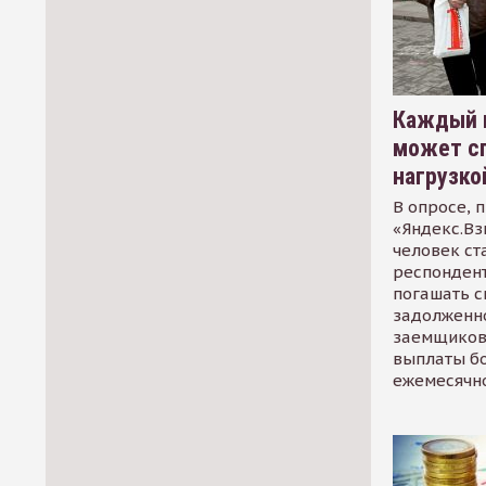
Каждый 
может сп
нагрузко
В опросе, 
«Яндекс.Вз
человек ст
респондент
погашать 
задолженно
заемщиков
выплаты б
ежемесячн