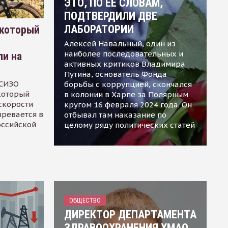
ЭТО, ПО ЕЕ СЛОВАМ,
ПОДТВЕРДИЛИ ДВЕ
ЛАБОРАТОРИИ
 который
Алексей Навальный, один из
наиболее последовательных и
ли на
активных критиков Владимира
Путина, основатель Фонда
 СИЗО
борьбы с коррупцией, скончался
 который
в колонии в Харпе за Полярным
скорости
кругом 16 февраля 2024 года. Он
зревается в
отбывал там наказание по
оссийской
целому ряду политических статей
ОБЩЕСТВО
ДИРЕКТОР ДЕПАРТАМЕНТА
ЗДРАВООХРАНЕНИЯ ХМАО,