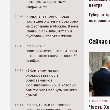
контроля за валютными
центра
операциями
Губернатор
20:47
Минкульт запретил показ
потерявша
последнего фильма Сокурова
на фестивале в Москве. В нем
Сталин, Черчилль, Гитлер и
Муссолини спорят о жизни
Сейчас 
17:10
Российские
политзаключенные призвали
к голодовке солидарности 30
октября
17:12
«ВКонтакте» начал
блокировать посты
родственников
мобилизованных, в которых
они требуют вернуть близких
домой
ХЕРСОНСКАЯ О
14:11
Россия, США и ЕС провели
Часть Хе
секретные переговоры за