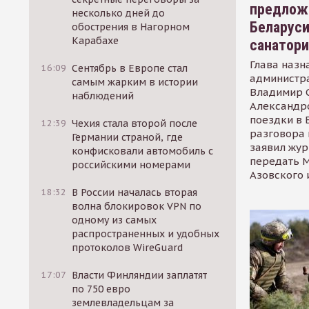
предлож
несколько дней до
Беларуси
обострения в Нагорном
Карабахе
санатор
Глава назн
16:09
Сентябрь в Европе стал
администр
самым жарким в истории
Владимир С
наблюдений
Александр
поездки в 
12:39
Чехия стала второй после
разговора 
Германии страной, где
заявил жур
конфисковали автомобиль с
передать М
российскими номерами
Азовского 
18:32
В России началась вторая
волна блокировок VPN по
одному из самых
распространенных и удобных
протоколов WireGuard
17:07
Власти Финляндии заплатят
по 750 евро
землевладельцам за