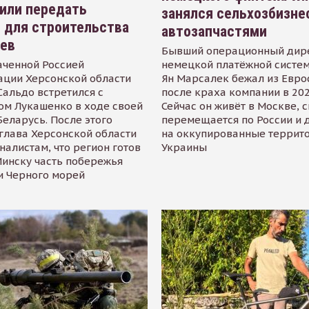
или передать
занялся сельхозбизне
 для строительства
автозапчастями
иев
Бывший операционный дир
аченной Россией
немецкой платёжной систем
ации Херсонской области
Ян Марсалек бежал из Евр
альдо встретился с
после краха компании в 202
ом Лукашенко в ходе своей
Сейчас он живёт в Москве, 
Беларусь. После этого
перемещается по России и 
глава Херсонской области
на оккупированные террит
налистам, что регион готов
Украины
инску часть побережья
и Черного морей