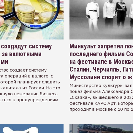
 создадут систему
Минкульт запретил по
я за валютными
последнего фильма С
ями
на фестивале в Москве
Сталин, Черчилль, Гит
тво создает систему
а операций в валюте, с
Муссолини спорят о ж
оторой планирует следить
Министерство культуры зап
капитала из России. На это
показ фильма Александра 
кнуло нежелание бизнеса
«Сказка», вышедшего в 2022
аться к предупреждениям
фестивале КАРО.Арт, котор
проходит в Москве с 10 по 