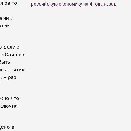
 за то,
российскую экономику на 4 года назад
ами и
воем
о делу о
 «Один из
быть
сь найти»,
дин раз
жно что-
аключил
дено в