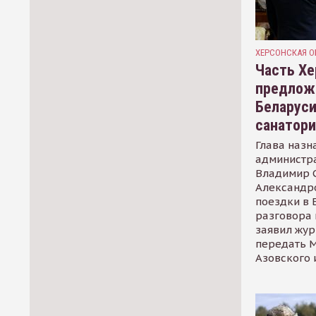
ХЕРСОНСКАЯ О
Часть Хе
предлож
Беларуси
санатор
Глава назн
администр
Владимир С
Александр
поездки в 
разговора 
заявил жур
передать М
Азовского 