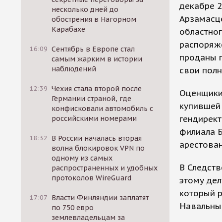
декабре 2
несколько дней до
Арзамасце
обострения в Нагорном
Карабахе
областног
распоряже
16:09
Сентябрь в Европе стал
проданы п
самым жарким в истории
наблюдений
свои полн
12:39
Чехия стала второй после
Оценщики 
Германии страной, где
купившей 
конфисковали автомобиль с
гендирект
российскими номерами
филиала 
18:32
В России началась вторая
арестова
волна блокировок VPN по
одному из самых
В Следств
распространенных и удобных
протоколов WireGuard
этому дел
который 
17:07
Власти Финляндии заплатят
Навальный
по 750 евро
землевладельцам за