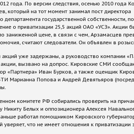
012 года. По версии следствия, осенью 2010 года К
в, который на тот момент занимал пост директора
о департамента государственной собственности, п
ние о приватизации 25,5 акций ОАО «УСЗ». Акции б
о заниженной цене, в связи с чем, Арзамасцев пре
омочия, считают следователи. Он объявлен в розыс
акций уже задержаны, а руководство компании «П
акции, вызвано на допрос. Кировские СМИ сообщаю
ор «Партнера» Иван Бурков, а также оценщик Киро
БТИ Марианна Попова и Андрей Девятьяров (посред
ны.
енном комитете РФ собирались проверить на причас
у Никиту Белых и оппозиционера Алексея Навальног
раньше работал помощником Кировского губернатор
 уверяет, что не имеет отношения к приватизации 