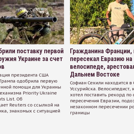
рили поставку первой
Гражданина Франции,
ружия Украине за счет
пересекал Евразию на
ов
велосипеде, арестова
Дальнем Востоке
ация президента США
Трампа одобрила первую
Софиан Сехили находится в
енной помощи для Украины
Уссурийска. Велосипедист,
еханизма Priority Ukraine
хотел поставить рекорд по 
s List. Об
пересечения Евразии, подо
ает Reuters со ссылкой на
незаконном пересечении р
ика, знакомых с ситуацией
границы