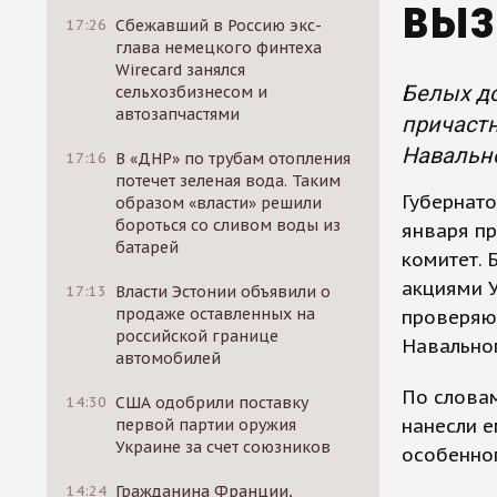
выз
17:26
Сбежавший в Россию экс-
глава немецкого финтеха
Wirecard занялся
Белых до
сельхозбизнесом и
автозапчастями
причастн
Навально
17:16
В «ДНР» по трубам отопления
потечет зеленая вода. Таким
Губернато
образом «власти» решили
бороться со сливом воды из
января пр
батарей
комитет. 
акциями У
17:13
Власти Эстонии объявили о
продаже оставленных на
проверяют
российской границе
Навальног
автомобилей
По словам
14:30
США одобрили поставку
нанесли е
первой партии оружия
Украине за счет союзников
особенног
14:24
Гражданина Франции,