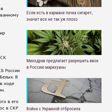
ов
Если есть в кармане пачка сигарет,
ованному
значит все не так уж плохо
мир
 СК
Минздрав предлагает разрешить ввоз
в Россию марихуаны
СБ России
Белых. В
в ходе
ин.
го в его
ос в СКР
Война с Украиной отбросила