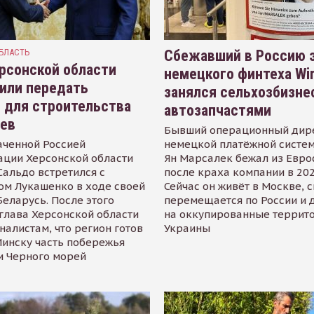
БЛАСТЬ
Сбежавший в Россию э
рсонской области
немецкого финтеха Wi
или передать
занялся сельхозбизне
 для строительства
автозапчастями
иев
Бывший операционный дир
аченной Россией
немецкой платёжной систем
ации Херсонской области
Ян Марсалек бежал из Евр
альдо встретился с
после краха компании в 202
ом Лукашенко в ходе своей
Сейчас он живёт в Москве, 
Беларусь. После этого
перемещается по России и 
глава Херсонской области
на оккупированные террит
налистам, что регион готов
Украины
инску часть побережья
и Черного морей