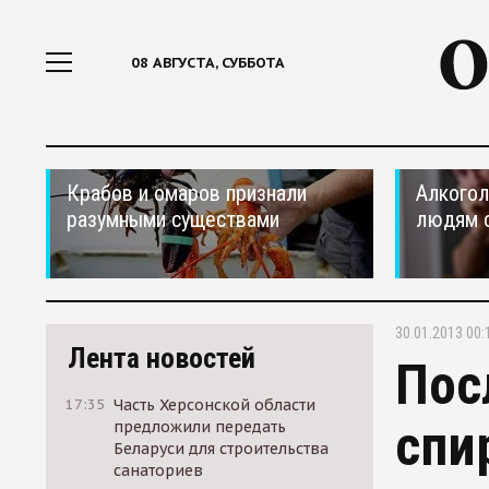
08 АВГУСТА, СУББОТА
Крабов и омаров признали
Алкогол
разумными существами
людям 
30.01.2013 00:
Лента новостей
Пос
17:35
Часть Херсонской области
спи
предложили передать
Беларуси для строительства
санаториев