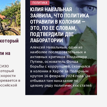
ПОЛИТИКА
ЮЛИЯ НАВАЛЬНАЯ
ЗАЯВИЛА, ЧТО ПОЛИТИКА
ОТРАВИЛИ В КОЛОНИИ —
ЭТО, ПО ЕЕ СЛОВАМ,
ПОДТВЕРДИЛИ ДВЕ
ЛАБОРАТОРИИ
 который
Алексей Навальный, один из
наиболее последовательных и
ли на
активных критиков Владимира
Путина, основатель Фонда
 СИЗО
борьбы с коррупцией, скончался
 который
в колонии в Харпе за Полярным
скорости
кругом 16 февраля 2024 года. Он
зревается в
отбывал там наказание по
оссийской
целому ряду политических статей