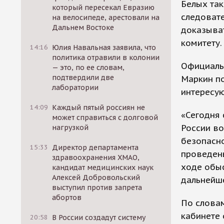
Белых так
который пересекал Евразию
следовате
на велосипеде, арестовали на
Дальнем Востоке
доказыва
комитету.
14:16
Юлия Навальная заявила, что
политика отравили в колонии
Официаль
— это, по ее словам,
подтвердили две
Маркин по
лаборатории
интересую
14:09
Каждый пятый россиян не
«Сегодня 
может справиться с долговой
России во
нагрузкой
безопасн
15:33
Директор департамента
проведены
здравоохранения ХМАО,
ходе обыс
кандидат медицинских наук
Алексей Добровольский
дальнейше
выступил против запрета
абортов
По словам
кабинете 
20:58
В России создадут систему