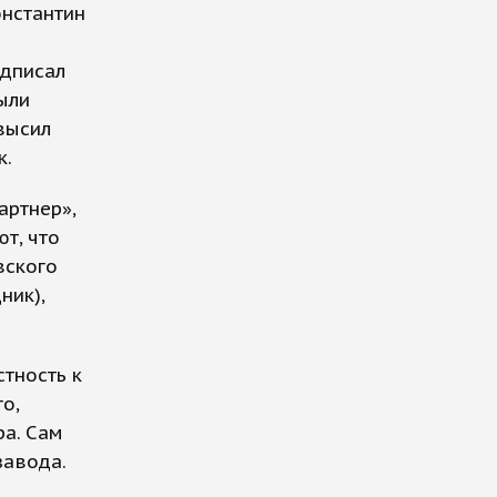
онстантин
одписал
ыли
высил
к.
артнер»,
т, что
вского
ник),
тность к
о,
а. Сам
завода.