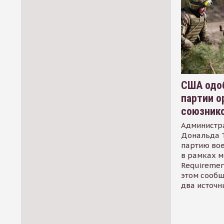
США одоб
партии о
союзник
Администр
Дональда 
партию во
в рамках м
Requirement
этом сообщ
два источн