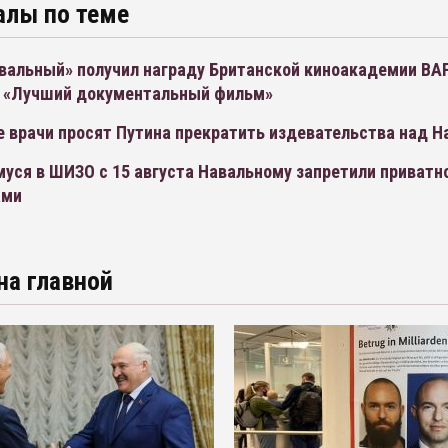
алы по теме
вальный» получил награду Британской киноакадемии BA
 «Лучший документальный фильм»
е врачи просят Путина прекратить издевательства над 
уся в ШИЗО с 15 августа Навальному запретили приватн
ами
на главной