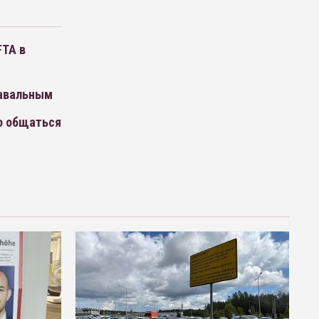
FTA в
Навальным
о общаться