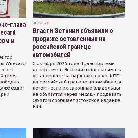
кс-глава
ЭСТОНИЯ
Власти Эстонии объявили о
recard
продаже оставленных на
сом и
российской границе
автомобилей
ектор
ы Wirecard
С октября 2025 года Транспортный
осоюза
департамент Эстонии начнет изымать
0 году.
оставленные на парковке возле КПП
свободно
на российской границе автомобили, а
даже ездит
потом - если их законные владельцы
ории
не объявятся через месяц - продавать.
Об этом сообщает эстонское издание
ERR