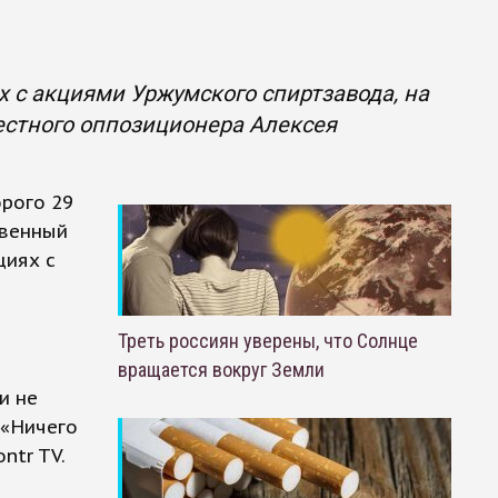
х с акциями Уржумского спиртзавода, на
вестного оппозиционера Алексея
орого 29
твенный
циях с
м
Треть россиян уверены, что Солнце
вращается вокруг Земли
и не
 «Ничего
ntr TV.