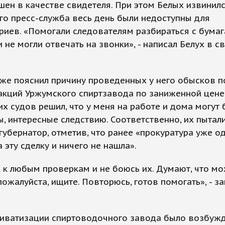
шен в качестве свидетеля. При этом Белых извинился
его пресс-служба весь день были недоступны для
иев. «Помогали следователям разбираться с бумаг
 не могли отвечать на звонки», - написал Белух в с
же пояснил причину проведенных у него обысков п
кций Уржумского спиртзавода по заниженной цене.
х судов решил, что у меня на работе и дома могут 
, интересные следствию. Соответственно, их пытали
 губернатор, отметив, что ранее «прокуратура уже о
 эту сделку и ничего не нашла».
 к любым проверкам и не боюсь их. Думают, что мо
 пожалуйста, ищите. Повторюсь, готов помогать», - з
риватизации спиртоводочного завода было возбуж