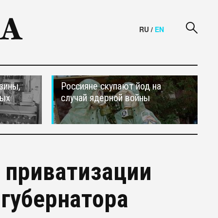
RU
/
EN
зины,
Россияне скупают йод на
тых
случай ядерной войны
о приватизации
 губернатора