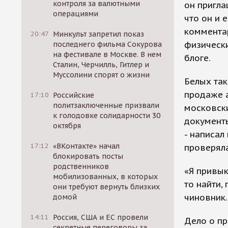
контроля за валютными
он пригла
операциями
что он и 
комментар
20:47
Минкульт запретил показ
физически
последнего фильма Сокурова
на фестивале в Москве. В нем
блоге.
Сталин, Черчилль, Гитлер и
Муссолини спорят о жизни
Белых так
продаже а
17:10
Российские
политзаключенные призвали
московски
к голодовке солидарности 30
документы
октября
- написал
17:12
«ВКонтакте» начал
проверяла
блокировать посты
родственников
«Я привык
мобилизованных, в которых
то найти,
они требуют вернуть близких
чиновник.
домой
14:11
Россия, США и ЕС провели
Дело о п
секретные переговоры за