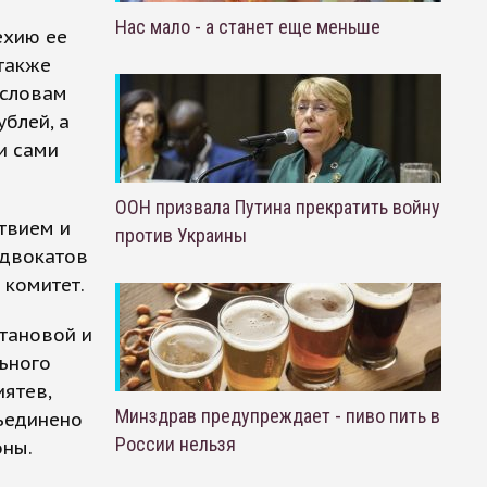
Нас мало - а станет еще меньше
ехию ее
также
 словам
ублей, а
и сами
ООН призвала Путина прекратить войну
твием и
против Украины
 адвокатов
 комитет.
тановой и
ьного
иятев,
Минздрав предупреждает - пиво пить в
ъединено
России нельзя
ны.