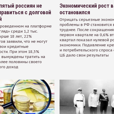
пятый россиян не
Экономический рост в
равиться с долговой
остановился
й
Отрицать серьезные эконо
проблемы в РФ становится 
проведенном на платформе
труднее. После сокращения
гляд» среди 1,2 тыс.
первом квартале на 0,6% в
арше 18 лет, 22%
квартал показал нулевой р
ов заявили, что не могут
экономики. Подавление кр
свои кредитные
и потребительского спроса
сти. При этом 18,5%
ЦБ дало свои результаты
 вынуждены тратить на
олее половины своего
ого доход