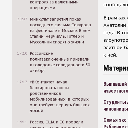
контроля за валютными
сообщалос
операциями
В рамках
20:47
Минкульт запретил показ
Анатолий 
последнего фильма Сокурова
на фестивале в Москве. В нем
года. В т
Сталин, Черчилль, Гитлер и
злоупотр
Муссолини спорят о жизни
элитной б
17:10
Российские
к ней.
политзаключенные призвали
к голодовке солидарности 30
Матери
октября
17:12
«ВКонтакте» начал
Выпавший и
блокировать посты
известног
родственников
мобилизованных, в которых
Студенты 
они требуют вернуть близких
чиновницы
домой
Семья экс
14:11
Россия, США и ЕС провели
Рублевке 
секретные переговоры за