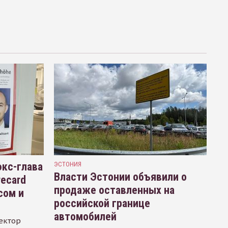
кс-глава
ЭСТОНИЯ
Власти Эстонии объявили о
recard
продаже оставленных на
сом и
российской границе
автомобилей
ектор