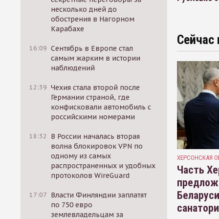
несколько дней до
обострения в Нагорном
Карабахе
Сейчас 
16:09
Сентябрь в Европе стал
самым жарким в истории
наблюдений
12:39
Чехия стала второй после
Германии страной, где
конфисковали автомобиль с
российскими номерами
18:32
В России началась вторая
волна блокировок VPN по
одному из самых
ХЕРСОНСКАЯ О
распространенных и удобных
Часть Хе
протоколов WireGuard
предлож
Беларуси
17:07
Власти Финляндии заплатят
по 750 евро
санатор
землевладельцам за