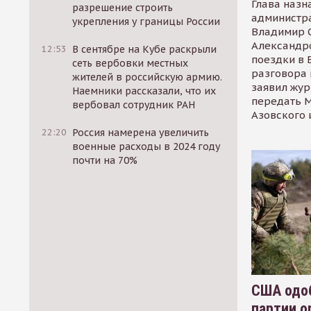
Глава назн
разрешение строить
администр
укрепления у границы России
Владимир С
Александр
12:53
В сентябре на Кубе раскрыли
поездки в 
сеть вербовки местных
разговора 
жителей в российскую армию.
заявил жур
Наемники рассказали, что их
передать М
вербовал сотрудник РАН
Азовского 
22:20
Россия намерена увеличить
военные расходы в 2024 году
почти на 70%
США одоб
партии о