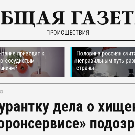
ПРОИСШЕСТВИЯ
итание приводит к
Половина россиян счит
но-сосудистым
неправильным путь раз
ваниям?
страны
33
урантку дела о хище
оронсервисе» подозр