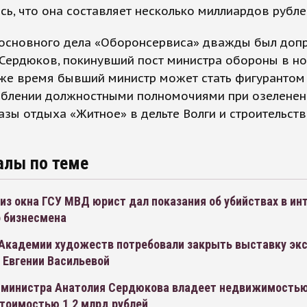
ь, что она составляет несколько миллиардов рубле
 основного дела «Оборонсервиса» дважды был доп
Сердюков, покинувший пост министра обороны в н
оже время бывший министр может стать фигурантом
еблении должностными полномочиями при озеленен
азы отдыха «Житное» в дельте Волги и строительст
алы по теме
з окна ГСУ МВД юрист дал показания об убийствах в ин
о бизнесмена
Академии художеств потребовали закрыть выставку экс
 Евгении Васильевой
-министра Анатолия Сердюкова владеет недвижимостью
стоимостью 1,2 млрд рублей