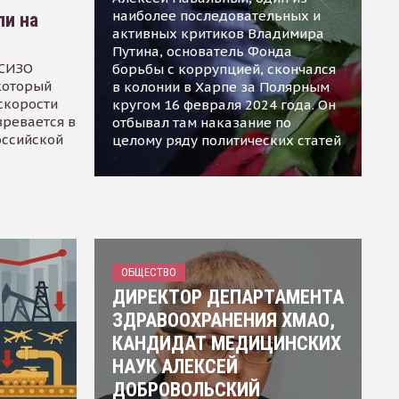
наиболее последовательных и
ли на
активных критиков Владимира
Путина, основатель Фонда
 СИЗО
борьбы с коррупцией, скончался
 который
в колонии в Харпе за Полярным
скорости
кругом 16 февраля 2024 года. Он
зревается в
отбывал там наказание по
оссийской
целому ряду политических статей
ОБЩЕСТВО
ДИРЕКТОР ДЕПАРТАМЕНТА
ЗДРАВООХРАНЕНИЯ ХМАО,
КАНДИДАТ МЕДИЦИНСКИХ
НАУК АЛЕКСЕЙ
ДОБРОВОЛЬСКИЙ