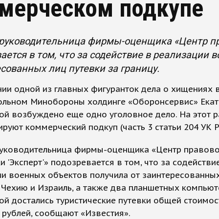
мерческом подкупе
руководительница фирмы-оценщика «Центр пра
ается в том, что за содействие в реализации 
сованных лиц путевки за границу.
ии одной из главных фигуранток дела о хищениях 
ольном Минобороны холдинге «Оборонсервис» Ека
й возбуждено еще одно уголовное дело. На этот р
руют коммерческий подкуп (часть 3 статьи 204 УК Р
уководительница фирмы-оценщика «Центр правов
 'Эксперт'» подозревается в том, что за содействи
и военных объектов получила от заинтересованны
 Чехию и Израиль, а также два планшетных компьюте
й достались туристические путевки общей стоимо
 рублей, сообщают «Известия».