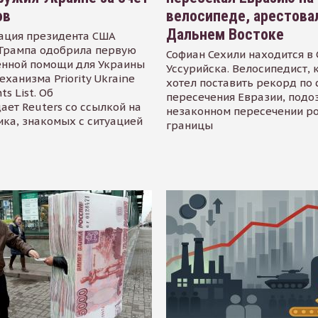
ов
велосипеде, арестова
Дальнем Востоке
ация президента США
Трампа одобрила первую
Софиан Сехили находится в
енной помощи для Украины
Уссурийска. Велосипедист,
еханизма Priority Ukraine
хотел поставить рекорд по 
s List. Об
пересечения Евразии, подо
ает Reuters со ссылкой на
незаконном пересечении р
ика, знакомых с ситуацией
границы