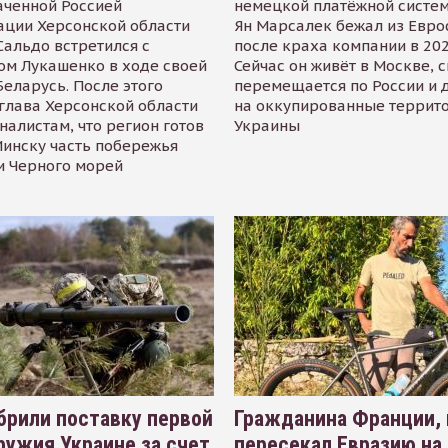
аченной Россией
немецкой платёжной систем
ации Херсонской области
Ян Марсалек бежал из Евр
альдо встретился с
после краха компании в 202
ом Лукашенко в ходе своей
Сейчас он живёт в Москве, 
Беларусь. После этого
перемещается по России и 
глава Херсонской области
на оккупированные террит
налистам, что регион готов
Украины
инску часть побережья
и Черного морей
рили поставку первой
Гражданина Франции,
ружия Украине за счет
пересекал Евразию на