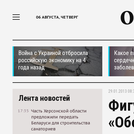
06 АВГУСТА, ЧЕТВЕРГ
Война с Украиной отбросила
Какое п
российскую экономику на 4
сердеч
года назад
заболе
29.01.2013 08:
Лента новостей
Фиг
17:35
Часть Херсонской области
«Об
предложили передать
Беларуси для строительства
санаториев