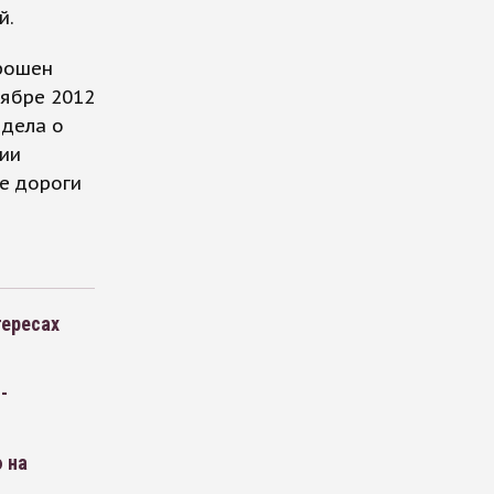
й.
рошен
оябре 2012
 дела о
ии
ве дороги
тересах
-
 на