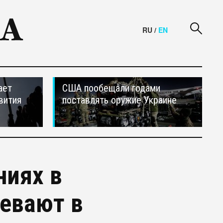
RU
/
EN
ает
США пообещали годами
вития
поставлять оружие Украине
ниях в
евают в