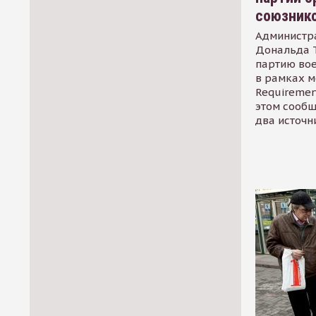
союзник
Администр
Дональда 
партию во
в рамках м
Requirement
этом сообщ
два источн