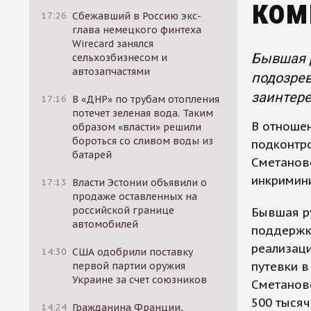
ком
17:26
Сбежавший в Россию экс-
глава немецкого финтеха
Wirecard занялся
Бывшая 
сельхозбизнесом и
автозапчастями
подозрев
заинтере
17:16
В «ДНР» по трубам отопления
потечет зеленая вода. Таким
В отношен
образом «власти» решили
бороться со сливом воды из
подконтр
батарей
Сметаново
инкримини
17:13
Власти Эстонии объявили о
продаже оставленных на
российской границе
Бывшая р
автомобилей
поддержки
реализаци
14:30
США одобрили поставку
путевки в
первой партии оружия
Украине за счет союзников
Сметаново
500 тысяч
14:24
Гражданина Франции,