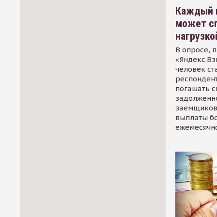
Каждый 
может сп
нагрузко
В опросе, 
«Яндекс.Вз
человек ст
респондент
погашать 
задолженно
заемщиков
выплаты б
ежемесячн