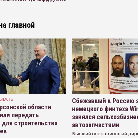
на главной
БЛАСТЬ
Сбежавший в Россию э
рсонской области
немецкого финтеха Wi
или передать
занялся сельхозбизне
 для строительства
автозапчастями
иев
Бывший операционный дир