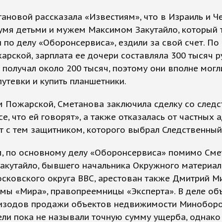
ановой рассказала «Известиям», что в Израиль и Ч
умя детьми и мужем Максимом Закутайло, который 
 по делу «Оборонсервиса», ездили за свой счет. По
арской, зарплата ее дочери составляла 300 тысяч р
 получал около 200 тысяч, поэтому они вполне могл
путевки и купить планшетники.
 Пожарской, Сметанова заключила сделку со следс
се, что ей говорят», а также отказалась от частных
т с тем защитником, которого выбрал Следственный
, по основному делу «Оборонсервиса» помимо Сме
акутайло, бывшего начальника Окружного материал
сковского округа ВВС, арестован также Дмитрий М
мы «Мира», правопреемницы «Эксперта». В деле об
пизодов продажи объектов недвижимости Миноборо
ли пока не называли точную сумму ущерба, однако