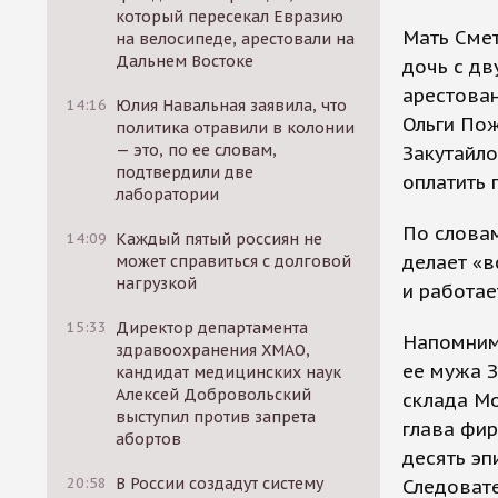
который пересекал Евразию
Мать Смет
на велосипеде, арестовали на
Дальнем Востоке
дочь с дв
арестован
14:16
Юлия Навальная заявила, что
Ольги Пож
политика отравили в колонии
— это, по ее словам,
Закутайло
подтвердили две
оплатить 
лаборатории
По словам
14:09
Каждый пятый россиян не
делает «в
может справиться с долговой
нагрузкой
и работае
15:33
Директор департамента
Напомним
здравоохранения ХМАО,
ее мужа З
кандидат медицинских наук
Алексей Добровольский
склада Мо
выступил против запрета
глава фир
абортов
десять э
20:58
В России создадут систему
Следовате