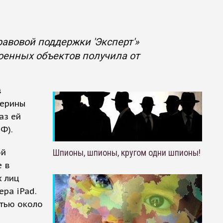
вовой поддержки 'Эксперт'»
военных объектов получила от
в
терины
аз ей
Ф).
ой
Шпионы, шпионы, кругом одни шпионы!
е в
х лиц
ра iPad.
стью около