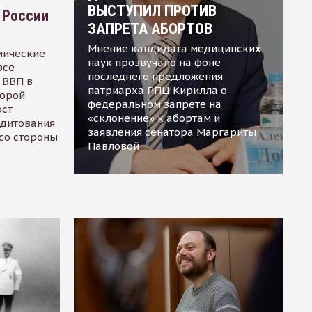
ВЫСТУПИЛ ПРОТИВ
 России
ЗАПРЕТА АБОРТОВ
Мнение кандидата медицинских
мические
наук прозвучало на фоне
все
последнего предложения
 ВВП в
патриарха РПЦ Кирилла о
торой
федеральном запрете на
ост
«склонение» к абортам и
едитования
заявления сенатора Маргариты
 со стороны
Павловой