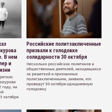
каз
Российские политзаключенные
окурова
призвали к голодовке
. В нем
солидарности 30 октября
лер и
Несколько российских политиков и
общественных деятелей, находящихся
изни
за решеткой и признанных
ретило
политзаключенными, заявили, что
Сокурова
проведут 30 октября однодневную
 году, на
голодовку
ый
15 октября