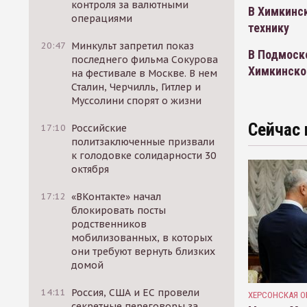
контроля за валютными
В Химкинс
операциями
технику
20:47
Минкульт запретил показ
В Подмоск
последнего фильма Сокурова
Химкинско
на фестивале в Москве. В нем
Сталин, Черчилль, Гитлер и
Муссолини спорят о жизни
Сейчас 
17:10
Российские
политзаключенные призвали
к голодовке солидарности 30
октября
17:12
«ВКонтакте» начал
блокировать посты
родственников
мобилизованных, в которых
они требуют вернуть близких
домой
14:11
Россия, США и ЕС провели
ХЕРСОНСКАЯ О
секретные переговоры за