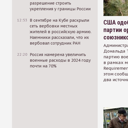
разрешение строить
укрепления у границы России
12:53
В сентябре на Кубе раскрыли
США одоб
сеть вербовки местных
партии о
жителей в российскую армию.
союзник
Наемники рассказали, что их
вербовал сотрудник РАН
Администр
Дональда 
22:20
Россия намерена увеличить
партию во
военные расходы в 2024 году
в рамках м
почти на 70%
Requirement
этом сообщ
два источн