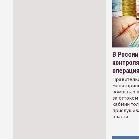
В России
контрол
операци
Правительс
мониторинг
помощью к
за оттоком 
кабмин тол
прислушив
власти