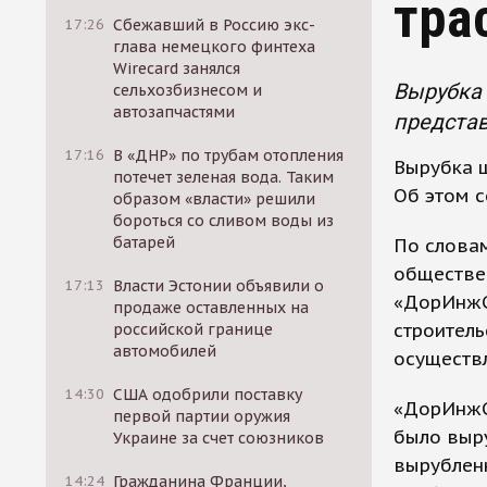
тра
17:26
Сбежавший в Россию экс-
глава немецкого финтеха
Wirecard занялся
Вырубка 
сельхозбизнесом и
автозапчастями
представ
17:16
В «ДНР» по трубам отопления
Вырубка ш
потечет зеленая вода. Таким
Об этом с
образом «власти» решили
бороться со сливом воды из
батарей
По словам
обществе
17:13
Власти Эстонии объявили о
«ДорИнжС
продаже оставленных на
строитель
российской границе
автомобилей
осуществл
14:30
США одобрили поставку
«ДорИнжС
первой партии оружия
было выру
Украине за счет союзников
вырубленн
14:24
Гражданина Франции,