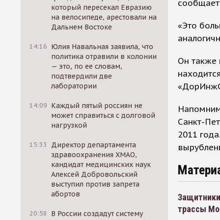
сообщает
который пересекал Евразию
на велосипеде, арестовали на
«Это боль
Дальнем Востоке
аналогичн
14:16
Юлия Навальная заявила, что
политика отравили в колонии
Он также 
— это, по ее словам,
находится
подтвердили две
«ДорИнжСт
лаборатории
14:09
Каждый пятый россиян не
Напомним,
может справиться с долговой
Санкт-Пет
нагрузкой
2011 года
15:33
Директор департамента
вырублены
здравоохранения ХМАО,
кандидат медицинских наук
Матери
Алексей Добровольский
выступил против запрета
абортов
Защитники 
трассы Мо
20:58
В России создадут систему