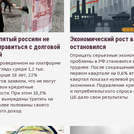
пятый россиян не
Экономический рост в
равиться с долговой
остановился
й
Отрицать серьезные эконо
проблемы в РФ становится 
проведенном на платформе
труднее. После сокращения
гляд» среди 1,2 тыс.
первом квартале на 0,6% в
арше 18 лет, 22%
квартал показал нулевой р
ов заявили, что не могут
экономики. Подавление кр
свои кредитные
и потребительского спроса
сти. При этом 18,5%
ЦБ дало свои результаты
 вынуждены тратить на
олее половины своего
ого доход