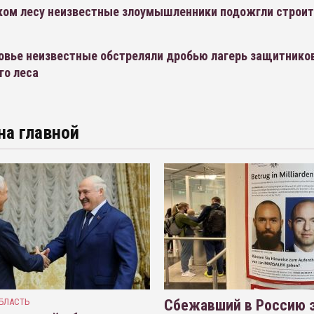
ком лесу неизвестные злоумышленники подожгли строи
овье неизвестные обстреляли дробью лагерь защитнико
го леса
на главной
БЛАСТЬ
Сбежавший в Россию э