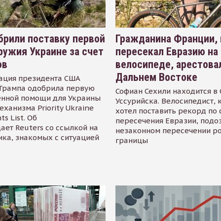
рили поставку первой
Гражданина Франции,
ружия Украине за счет
пересекал Евразию на
ов
велосипеде, арестова
Дальнем Востоке
ация президента США
Трампа одобрила первую
Софиан Сехили находится в
енной помощи для Украины
Уссурийска. Велосипедист,
еханизма Priority Ukraine
хотел поставить рекорд по 
s List. Об
пересечения Евразии, подо
ает Reuters со ссылкой на
незаконном пересечении р
ика, знакомых с ситуацией
границы