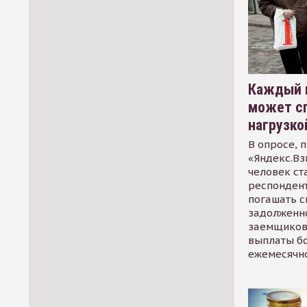
Каждый 
может сп
нагрузко
В опросе, 
«Яндекс.Вз
человек ст
респондент
погашать 
задолженно
заемщиков
выплаты б
ежемесячн