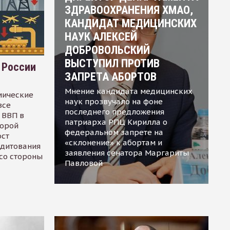
ЗДРАВООХРАНЕНИЯ ХМАО,
КАНДИДАТ МЕДИЦИНСКИХ
НАУК АЛЕКСЕЙ
ДОБРОВОЛЬСКИЙ
ВЫСТУПИЛ ПРОТИВ
 России
ЗАПРЕТА АБОРТОВ
Мнение кандидата медицинских
мические
наук прозвучало на фоне
все
последнего предложения
 ВВП в
патриарха РПЦ Кирилла о
торой
федеральном запрете на
ост
«склонение» к абортам и
едитования
заявления сенатора Маргариты
 со стороны
Павловой