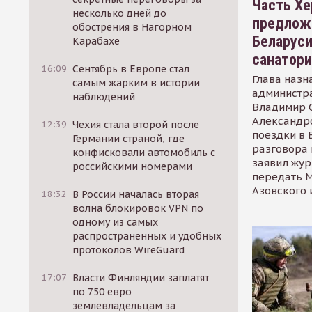
Часть Хе
несколько дней до
предлож
обострения в Нагорном
Беларуси
Карабахе
санатор
16:09
Сентябрь в Европе стал
Глава назн
самым жарким в истории
администр
наблюдений
Владимир С
Александр
12:39
Чехия стала второй после
поездки в 
Германии страной, где
разговора 
конфисковали автомобиль с
заявил жур
российскими номерами
передать М
Азовского 
18:32
В России началась вторая
волна блокировок VPN по
одному из самых
распространенных и удобных
протоколов WireGuard
17:07
Власти Финляндии заплатят
по 750 евро
землевладельцам за