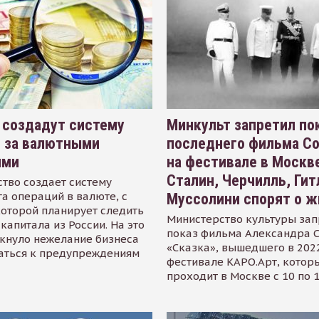
 создадут систему
Минкульт запретил по
я за валютными
последнего фильма С
ями
на фестивале в Москве
Сталин, Черчилль, Гит
тво создает систему
а операций в валюте, с
Муссолини спорят о ж
оторой планирует следить
Министерство культуры зап
капитала из России. На это
показ фильма Александра 
кнуло нежелание бизнеса
«Сказка», вышедшего в 2022
аться к предупреждениям
фестивале КАРО.Арт, котор
проходит в Москве с 10 по 