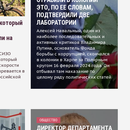
ЭТО, ПО ЕЕ СЛОВАМ,
ПОДТВЕРДИЛИ ДВЕ
ЛАБОРАТОРИИ
 который
Алексей Навальный, один из
наиболее последовательных и
ли на
активных критиков Владимира
Путина, основатель Фонда
 СИЗО
борьбы с коррупцией, скончался
 который
в колонии в Харпе за Полярным
скорости
кругом 16 февраля 2024 года. Он
зревается в
отбывал там наказание по
оссийской
целому ряду политических статей
ОБЩЕСТВО
ДИРЕКТОР ДЕПАРТАМЕНТА