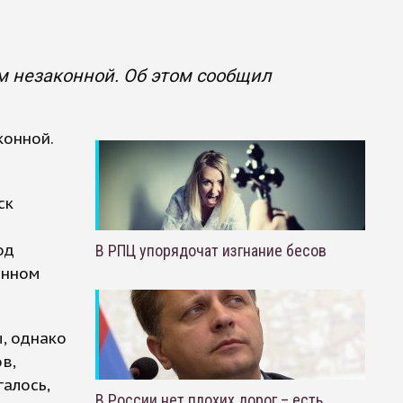
м незаконной. Об этом сообщил
конной.
ск
од
В РПЦ упорядочат изгнание бесов
онном
, однако
в,
алось,
В России нет плохих дорог – есть