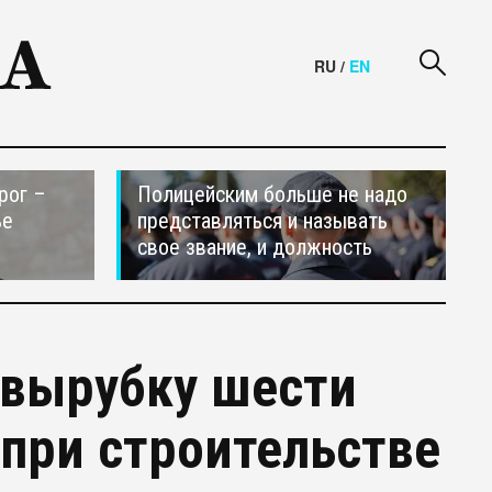
RU
/
EN
рог –
Полицейским больше не надо
ье
представляться и называть
свое звание, и должность
 вырубку шести
 при строительстве