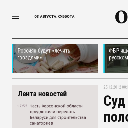
08 АВГУСТА, СУББОТА
Россиян будут «лечить
ФБР ищ
гвоздями»
русском
25.12.2012 00:
Лента новостей
Суд
17:35
Часть Херсонской области
пол
предложили передать
Беларуси для строительства
санаториев