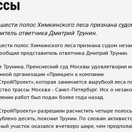
ссы
шести полос Химкинского леса признана судо
итель ответчика Дмитрий Трунин.
ести полос Химкинского леса признана судом неза
ообщил представитель ответчика Дмитрий Трунин.
 Трунина, Пренснеский суд Москвы удовлетворил и
нной организации «Принцип» к компании
тройПроект», которая занимается вырубкой леса п
ство трассы Москва - Санкт-Петербург. Иск о незак
ении работ был подан более года назад.
тройПроекту» разрешили расчистить четыре полосы
блено десять, пояснил Трунин. По словам активисто
ый участок оказался вчетверо шире, чем предполаг