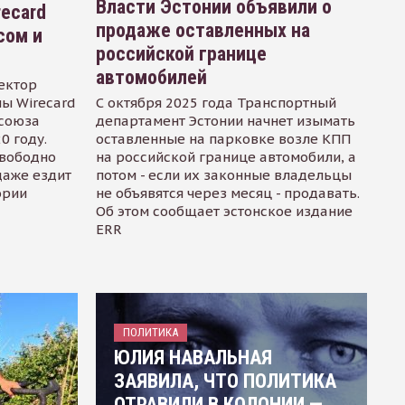
Власти Эстонии объявили о
recard
продаже оставленных на
сом и
российской границе
автомобилей
ектор
ы Wirecard
С октября 2025 года Транспортный
осоюза
департамент Эстонии начнет изымать
0 году.
оставленные на парковке возле КПП
свободно
на российской границе автомобили, а
даже ездит
потом - если их законные владельцы
ории
не объявятся через месяц - продавать.
Об этом сообщает эстонское издание
ERR
ПОЛИТИКА
ЮЛИЯ НАВАЛЬНАЯ
ЗАЯВИЛА, ЧТО ПОЛИТИКА
ОТРАВИЛИ В КОЛОНИИ —