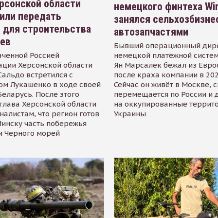
рсонской области
немецкого финтеха Wi
или передать
занялся сельхозбизне
 для строительства
автозапчастями
иев
Бывший операционный дир
аченной Россией
немецкой платёжной систем
ации Херсонской области
Ян Марсалек бежал из Евр
альдо встретился с
после краха компании в 202
ом Лукашенко в ходе своей
Сейчас он живёт в Москве, 
Беларусь. После этого
перемещается по России и 
глава Херсонской области
на оккупированные террит
налистам, что регион готов
Украины
инску часть побережья
и Черного морей