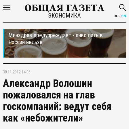
ЭКОНОМИКА
RU
/
EN
Минздрав предупреждает - пиво пить в
России нельзя
30.11.2012 14:06
Александр Волошин
пожаловался на глав
госкомпаний: ведут себя
как «небожители»