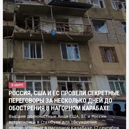
В МИРЕ
РОССИЯ, США И ЕС ПРОВЕЛИ СЕКРЕТНЫЕ
ПЕРЕГОВОРЫ ЗА НЕСКОЛЬКО ДНЕЙ ДО
ОБОСТРЕНИЯ В НАГОРНОМ КАРАБАХЕ
Высшие должностные лица США, ЕС и России
встретились в Стамбуле для обсуждения
противостояния в Нагорном Карабахе 17 сентября,