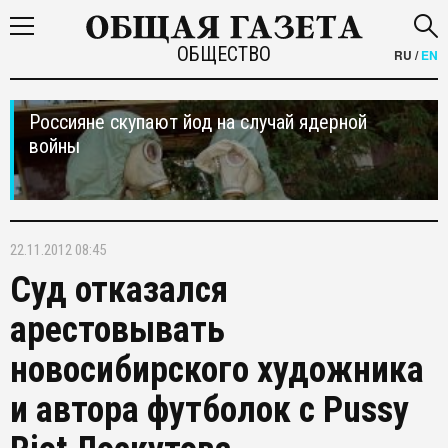
ОБЩЕСТВО
RU
/
EN
Россияне скупают йод на случай ядерной
войны
22.11.2012 08:45
Суд отказался
арестовывать
новосибирского художника
и автора футболок с Pussy