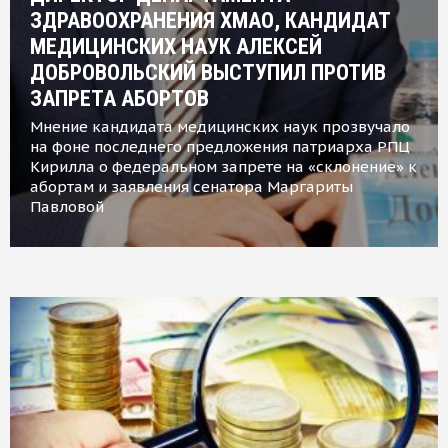
ЗДРАВООХРАНЕНИЯ ХМАО, КАНДИДАТ
МЕДИЦИНСКИХ НАУК АЛЕКСЕЙ
ДОБРОВОЛЬСКИЙ ВЫСТУПИЛ ПРОТИВ
ЗАПРЕТА АБОРТОВ
Мнение кандидата медицинских наук прозвучало
на фоне последнего предложения патриарха РПЦ
Кирилла о федеральном запрете на «склонение» к
абортам и заявления сенатора Маргариты
Павловой