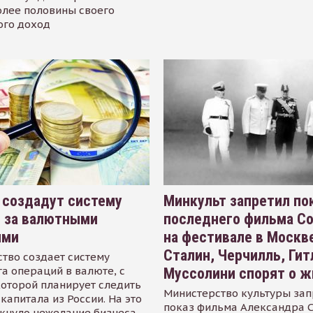
олее половины своего
ого доход
 создадут систему
Минкульт запретил по
я за валютными
последнего фильма С
ями
на фестивале в Москве
Сталин, Черчилль, Гит
тво создает систему
а операций в валюте, с
Муссолини спорят о ж
оторой планирует следить
Министерство культуры зап
капитала из России. На это
показ фильма Александра 
кнуло нежелание бизнеса