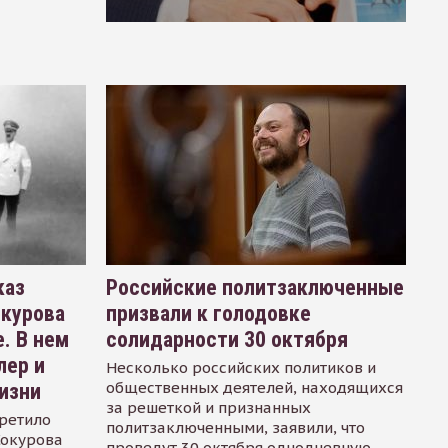
каз
Российские политзаключенные
окурова
призвали к голодовке
. В нем
солидарности 30 октября
лер и
Несколько российских политиков и
общественных деятелей, находящихся
изни
за решеткой и признанных
ретило
политзаключенными, заявили, что
Сокурова
проведут 30 октября однодневную