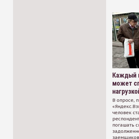
Каждый 
может сп
нагрузко
В опросе, 
«Яндекс.Вз
человек ст
респондент
погашать 
задолженно
заемщиков