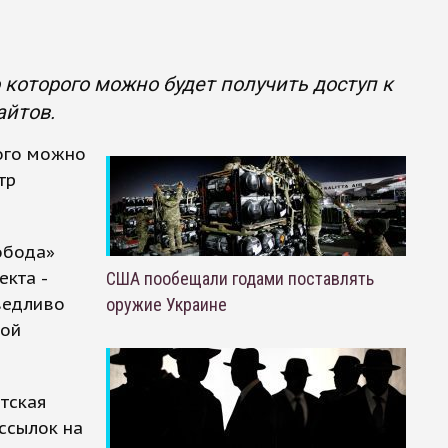
 которого можно будет получить доступ к
айтов.
рого можно
тр
обода»
екта -
США пообещали годами поставлять
ведливо
оружие Украине
ной
атская
 ссылок на