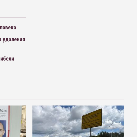
еловека
а удаления
гибели