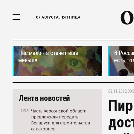
07 АВГУСТА, ПЯТНИЦА
Нас мало - а станет еще
В Росси
меньше
есть то
02.11.2012 00:
Лента новостей
Пир
17:35
Часть Херсонской области
дос
предложили передать
Беларуси для строительства
санаториев