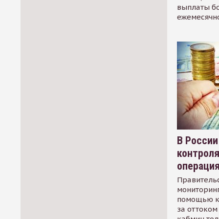
выплаты б
ежемесячн
В России
контрол
операци
Правительс
мониторинг
помощью к
за оттоком 
кабмин тол