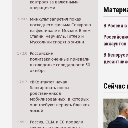
контроля за валютными
операциями
Матери
20:47
Минкульт запретил показ
последнего фильма Сокурова
В России в
на фестивале в Москве. В нем
Сталин, Черчилль, Гитлер и
Российские
Муссолини спорят о жизни
аккаунтов
17:10
Российские
В Белорусс
политзаключенные призвали
десантнико
к голодовке солидарности 30
октября
17:12
«ВКонтакте» начал
Сейчас 
блокировать посты
родственников
мобилизованных, в которых
они требуют вернуть близких
домой
14:11
Россия, США и ЕС провели
секретные переговоры за