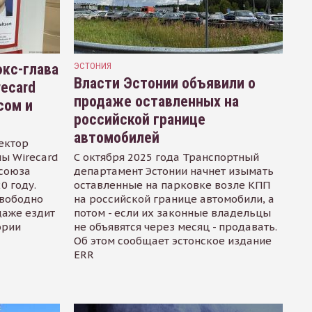
кс-глава
ЭСТОНИЯ
Власти Эстонии объявили о
recard
продаже оставленных на
сом и
российской границе
автомобилей
ектор
ы Wirecard
С октября 2025 года Транспортный
осоюза
департамент Эстонии начнет изымать
0 году.
оставленные на парковке возле КПП
свободно
на российской границе автомобили, а
даже ездит
потом - если их законные владельцы
ории
не объявятся через месяц - продавать.
Об этом сообщает эстонское издание
ERR