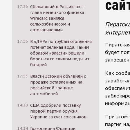
сай
17:26
Сбежавший в Россию экс-
глава немецкого финтеха
Wirecard занялся
Пиратска
сельхозбизнесом и
автозапчастями
интернет
17:16
В «ДНР» по трубам отопления
Пиратская
потечет зеленая вода. Таким
будет пол
образом «власти» решили
бороться со сливом воды из
запрещен
батарей
Как сообщ
17:13
Власти Эстонии объявили о
заработал 
продаже оставленных на
обеспечит
российской границе
автомобилей
заблокиро
информац
14:30
США одобрили поставку
первой партии оружия
При этом 
Украине за счет союзников
партия на
14:24
Гражданина Франции,