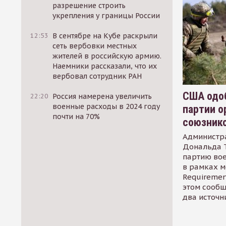
разрешение строить
укрепления у границы России
12:53
В сентябре на Кубе раскрыли
сеть вербовки местных
жителей в российскую армию.
Наемники рассказали, что их
вербовал сотрудник РАН
США одоб
22:20
Россия намерена увеличить
военные расходы в 2024 году
партии о
почти на 70%
союзник
Администр
Дональда 
партию во
в рамках м
Requirement
этом сообщ
два источн