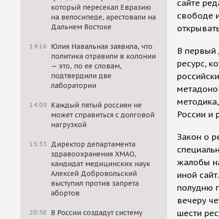
сайте ред
который пересекал Евразию
свободе 
на велосипеде, арестовали на
Дальнем Востоке
открывать
14:16
Юлия Навальная заявила, что
В первый 
политика отравили в колонии
ресурс, к
— это, по ее словам,
российски
подтвердили две
лаборатории
метадоно
методика,
14:09
Каждый пятый россиян не
России и 
может справиться с долговой
нагрузкой
Закон о р
15:33
Директор департамента
специальн
здравоохранения ХМАО,
жалобы на
кандидат медицинских наук
Алексей Добровольский
иной сайт
выступил против запрета
полудню 
абортов
вечеру че
шести рес
20:58
В России создадут систему