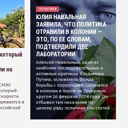
ПОЛИТИКА
ЮЛИЯ НАВАЛЬНАЯ
ЗАЯВИЛА, ЧТО ПОЛИТИКА
ОТРАВИЛИ В КОЛОНИИ —
ЭТО, ПО ЕЕ СЛОВАМ,
ПОДТВЕРДИЛИ ДВЕ
ЛАБОРАТОРИИ
 который
Алексей Навальный, один из
наиболее последовательных и
ли на
активных критиков Владимира
Путина, основатель Фонда
 СИЗО
борьбы с коррупцией, скончался
 который
в колонии в Харпе за Полярным
скорости
кругом 16 февраля 2024 года. Он
зревается в
отбывал там наказание по
оссийской
целому ряду политических статей