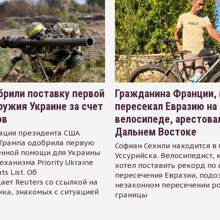
рили поставку первой
Гражданина Франции,
ружия Украине за счет
пересекал Евразию на
ов
велосипеде, арестова
Дальнем Востоке
ация президента США
Трампа одобрила первую
Софиан Сехили находится в
енной помощи для Украины
Уссурийска. Велосипедист,
еханизма Priority Ukraine
хотел поставить рекорд по 
s List. Об
пересечения Евразии, подо
ает Reuters со ссылкой на
незаконном пересечении р
ика, знакомых с ситуацией
границы