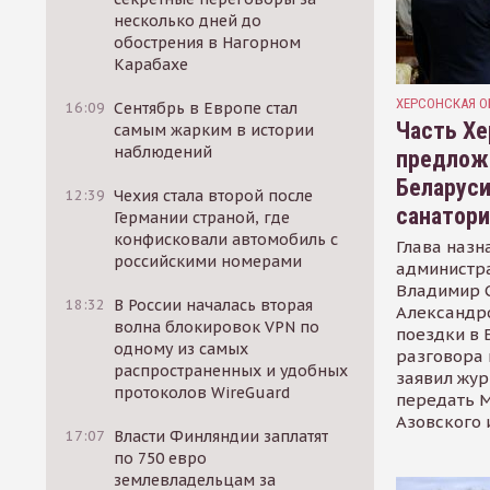
несколько дней до
обострения в Нагорном
Карабахе
ХЕРСОНСКАЯ О
16:09
Сентябрь в Европе стал
Часть Хе
самым жарким в истории
наблюдений
предлож
Беларуси
12:39
Чехия стала второй после
санатор
Германии страной, где
конфисковали автомобиль с
Глава назн
российскими номерами
администр
Владимир С
18:32
В России началась вторая
Александр
волна блокировок VPN по
поездки в 
одному из самых
разговора 
распространенных и удобных
заявил жур
протоколов WireGuard
передать М
Азовского 
17:07
Власти Финляндии заплатят
по 750 евро
землевладельцам за