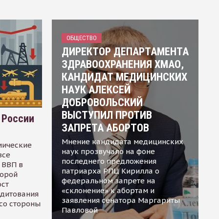
ОБЩЕСТВО
ДИРЕКТОР ДЕПАРТАМЕНТА
ЗДРАВООХРАНЕНИЯ ХМАО,
КАНДИДАТ МЕДИЦИНСКИХ
НАУК АЛЕКСЕЙ
ДОБРОВОЛЬСКИЙ
ВЫСТУПИЛ ПРОТИВ
 России
ЗАПРЕТА АБОРТОВ
Мнение кандидата медицинских
мические
наук прозвучало на фоне
все
последнего предложения
 ВВП в
патриарха РПЦ Кирилла о
торой
федеральном запрете на
ост
«склонение» к абортам и
едитования
заявления сенатора Маргариты
 со стороны
Павловой