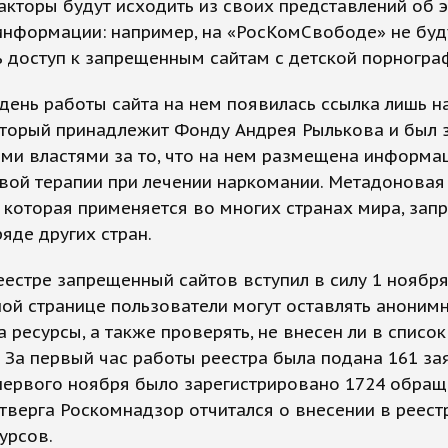
акторы будут исходить из своих представлений об э
информации: например, на «РосКомСвободе» не буд
 доступ к запрещенным сайтам с детской порногра
день работы сайта на нем появилась ссылка лишь н
оторый принадлежит Фонду Андрея Рылькова и был 
ми властями за то, что на нем размещена информа
вой терапии при лечении наркомании. Метадоновая
 которая применяется во многих странах мира, зап
ряде других стран.
еестре запрещенный сайтов вступил в силу 1 ноября
ой странице пользователи могут оставлять аноним
 ресурсы, а также проверять, не внесен ли в список
. За первый час работы реестра была подана 161 зая
первого ноября было зарегистрировано 1724 обращ
тверга Роскомнадзор отчитался о внесении в реест
урсов.