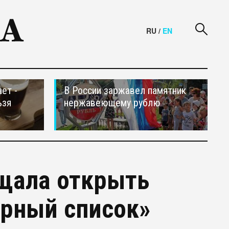
RU
/
EN
ет -
В России заржавел памятник
ьзя
нержавеющему рублю
ещала открыть
ерный список»