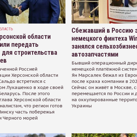
БЛАСТЬ
Сбежавший в Россию э
рсонской области
немецкого финтеха Wi
или передать
занялся сельхозбизне
 для строительства
автозапчастями
иев
Бывший операционный дир
аченной Россией
немецкой платёжной систем
ации Херсонской области
Ян Марсалек бежал из Евр
альдо встретился с
после краха компании в 202
ом Лукашенко в ходе своей
Сейчас он живёт в Москве, 
Беларусь. После этого
перемещается по России и 
глава Херсонской области
на оккупированные террит
налистам, что регион готов
Украины
инску часть побережья
и Черного морей