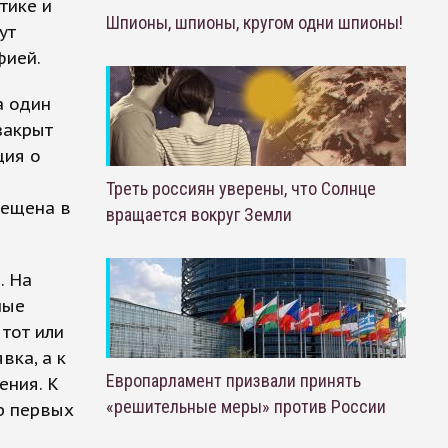
тике и
Шпионы, шпионы, кругом одни шпионы!
ут
фией.
а один
закрыт
ция о
Треть россиян уверены, что Солнце
рещена в
вращается вокруг Земли
. На
ные
 тот или
вка, а к
Европарламент призвали принять
ения. К
«решительные меры» против России
р первых