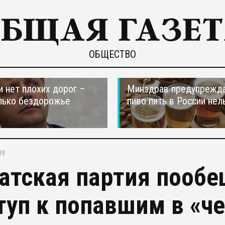
ОБЩЕСТВО
и нет плохих дорог –
Минздрав предупрежда
лько бездорожье
пиво пить в России нел
09
атская партия пооб
туп к попавшим в «ч