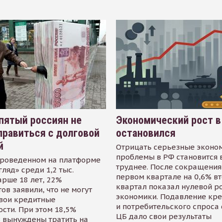
пятый россиян не
Экономический рост в
равиться с долговой
остановился
й
Отрицать серьезные эконо
проблемы в РФ становится 
проведенном на платформе
труднее. После сокращения
гляд» среди 1,2 тыс.
первом квартале на 0,6% в
арше 18 лет, 22%
квартал показал нулевой р
ов заявили, что не могут
экономики. Подавление кр
свои кредитные
и потребительского спроса
сти. При этом 18,5%
ЦБ дало свои результаты
 вынуждены тратить на