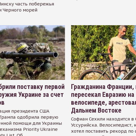
инску часть побережья
и Черного морей
рили поставку первой
Гражданина Франции,
ружия Украине за счет
пересекал Евразию на
ов
велосипеде, арестова
Дальнем Востоке
ация президента США
Трампа одобрила первую
Софиан Сехили находится в
енной помощи для Украины
Уссурийска. Велосипедист,
еханизма Priority Ukraine
хотел поставить рекорд по 
s List. Об