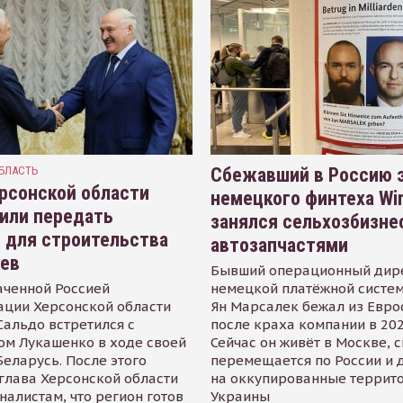
БЛАСТЬ
Сбежавший в Россию э
рсонской области
немецкого финтеха Wi
или передать
занялся сельхозбизне
 для строительства
автозапчастями
иев
Бывший операционный дир
аченной Россией
немецкой платёжной систем
ации Херсонской области
Ян Марсалек бежал из Евр
альдо встретился с
после краха компании в 202
ом Лукашенко в ходе своей
Сейчас он живёт в Москве, 
Беларусь. После этого
перемещается по России и 
глава Херсонской области
на оккупированные террит
налистам, что регион готов
Украины