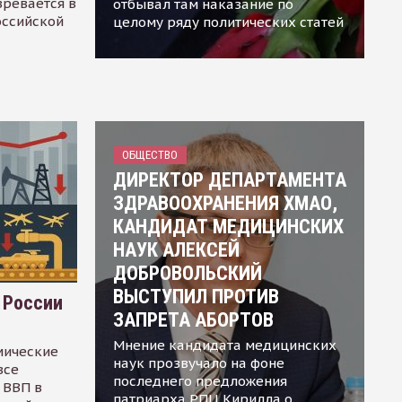
зревается в
отбывал там наказание по
оссийской
целому ряду политических статей
ОБЩЕСТВО
ДИРЕКТОР ДЕПАРТАМЕНТА
ЗДРАВООХРАНЕНИЯ ХМАО,
КАНДИДАТ МЕДИЦИНСКИХ
НАУК АЛЕКСЕЙ
ДОБРОВОЛЬСКИЙ
ВЫСТУПИЛ ПРОТИВ
 России
ЗАПРЕТА АБОРТОВ
Мнение кандидата медицинских
мические
наук прозвучало на фоне
все
последнего предложения
 ВВП в
патриарха РПЦ Кирилла о