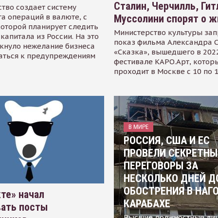
Сталин, Черчилль, Гит
тво создает систему
а операций в валюте, с
Муссолини спорят о ж
оторой планирует следить
Министерство культуры зап
капитала из России. На это
показ фильма Александра 
кнуло нежелание бизнеса
«Сказка», вышедшего в 2022
аться к предупреждениям
фестивале КАРО.Арт, котор
проходит в Москве с 10 по 
В МИРЕ
РОССИЯ, США И ЕС
ПРОВЕЛИ СЕКРЕТНЫ
ПЕРЕГОВОРЫ ЗА
НЕСКОЛЬКО ДНЕЙ Д
ОБОСТРЕНИЯ В НАГ
те» начал
КАРАБАХЕ
вать посты
Высшие должностные ли