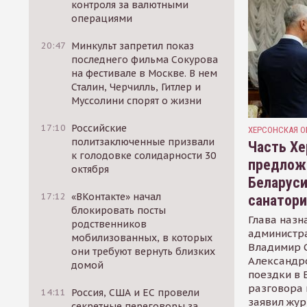
контроля за валютными
операциями
20:47
Минкульт запретил показ
последнего фильма Сокурова
на фестивале в Москве. В нем
Сталин, Черчилль, Гитлер и
Муссолини спорят о жизни
17:10
Российские
ХЕРСОНСКАЯ О
политзаключенные призвали
Часть Хе
к голодовке солидарности 30
предлож
октября
Беларуси
17:12
«ВКонтакте» начал
санатор
блокировать посты
Глава назн
родственников
администр
мобилизованных, в которых
Владимир С
они требуют вернуть близких
Александр
домой
поездки в 
разговора 
14:11
Россия, США и ЕС провели
заявил жур
секретные переговоры за