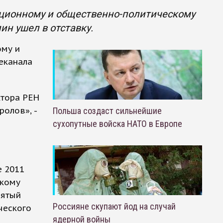
ционному и общественно-политическому
н ушел в отставку.
ому и
еканала
ктора РЕН
ролов», -
Польша создаст сильнейшие
сухопутные войска НАТО в Европе
е 2011
скому
Пятый
Россияне скупают йод на случай
ческого
ядерной войны