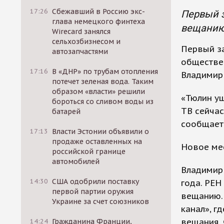
17:26
Сбежавший в Россию экс-
Первый 
глава немецкого финтеха
вещанию,
Wirecard занялся
сельхозбизнесом и
Первый з
автозапчастями
обществе
17:16
В «ДНР» по трубам отопления
Владимир 
потечет зеленая вода. Таким
образом «власти» решили
«Тюлин уш
бороться со сливом воды из
ТВ сейчас
батарей
сообщает 
17:13
Власти Эстонии объявили о
продаже оставленных на
Новое ме
российской границе
автомобилей
Владимир
14:30
США одобрили поставку
года. РЕ
первой партии оружия
вещанию.
Украине за счет союзников
канал», г
вещания. 
14:24
Гражданина Франции,