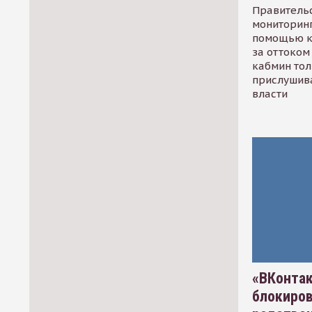
Правительс
мониторинг
помощью к
за оттоком 
кабмин тол
прислушив
власти
«ВКонтак
блокиро