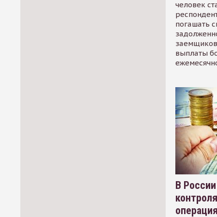
человек ст
респондент
погашать 
задолженно
заемщиков
выплаты б
ежемесячн
В России
контрол
операци