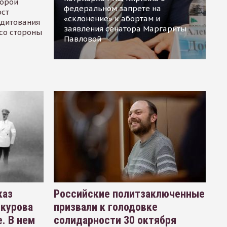
торой
федеральном запрете на
ост
«склонение» к абортам и
едитования
заявления сенатора Маргариты
 со стороны
Павловой
каз
Российские политзаключенные
окурова
призвали к голодовке
. В нем
солидарности 30 октября