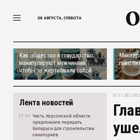
08 АВГУСТА, СУББОТА
Как общество и государство
Минздра
манипулируют мужчинами,
пиво пи
чтобы те жертвовали собой
01.11.2012 00:
Лента новостей
Гла
17:35
Часть Херсонской области
уше
предложили передать
Беларуси для строительства
санаториев