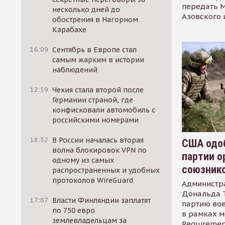
передать М
несколько дней до
Азовского 
обострения в Нагорном
Карабахе
16:09
Сентябрь в Европе стал
самым жарким в истории
наблюдений
12:39
Чехия стала второй после
Германии страной, где
конфисковали автомобиль с
российскими номерами
18:32
В России началась вторая
США одоб
волна блокировок VPN по
партии о
одному из самых
союзник
распространенных и удобных
протоколов WireGuard
Администр
Дональда 
17:07
Власти Финляндии заплатят
партию во
по 750 евро
в рамках м
землевладельцам за
Requirement