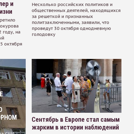
лер и
Несколько российских политиков и
общественных деятелей, находящихся
изни
за решеткой и признанных
ретило
политзаключенными, заявили, что
Сокурова
проведут 30 октября однодневную
 году, на
голодовку
ый
15 октября
Е
О
ОРНОМ
Сентябрь в Европе стал самым
жарким в истории наблюдений
ца США,