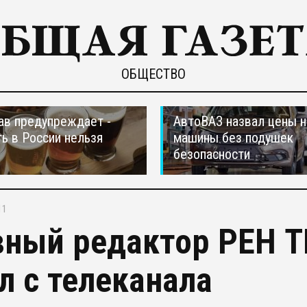
ОБЩЕСТВО
в предупреждает -
АвтоВАЗ назвал цены н
ть в России нельзя
машины без подушек
безопасности
11
вный редактор РЕН 
л с телеканала