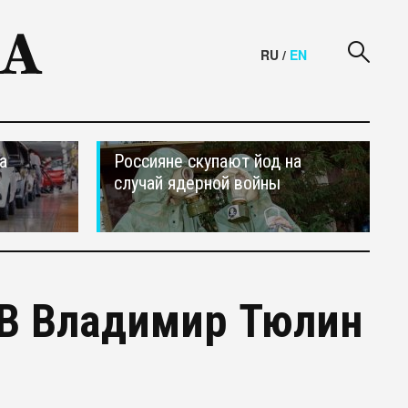
RU
/
EN
а
Россияне скупают йод на
случай ядерной войны
ТВ Владимир Тюлин