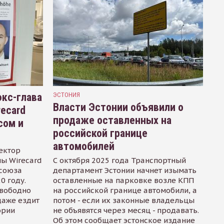
кс-глава
ЭСТОНИЯ
Власти Эстонии объявили о
recard
продаже оставленных на
сом и
российской границе
автомобилей
ектор
ы Wirecard
С октября 2025 года Транспортный
осоюза
департамент Эстонии начнет изымать
0 году.
оставленные на парковке возле КПП
свободно
на российской границе автомобили, а
даже ездит
потом - если их законные владельцы
ории
не объявятся через месяц - продавать.
Об этом сообщает эстонское издание