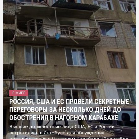
В МИРЕ
РОССИЯ, США И ЕС ПРОВЕЛИ СЕКРЕТНЫЕ
ПЕРЕГОВОРЫ ЗА НЕСКОЛЬКО ДНЕЙ ДО
ОБОСТРЕНИЯ В НАГОРНОМ КАРАБАХЕ
Высшие должностные лица США, ЕС и России
встретились в Стамбуле для обсуждения
противостояния в Нагорном Карабахе 17 сентября,