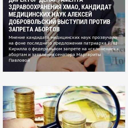
ЗДРАВООХРАНЕНИЯ ХМАО, КАНДИДАТ
МЕДИЦИНСКИХ НАУК АЛЕКСЕЙ
ДОБРОВОЛЬСКИЙ ВЫСТУПИЛ ПРОТИВ
ЗАПРЕТА АБОРТОВ
Мнение кандидата медицинских наук прозвучало
на фоне последнего предложения патриарха РПЦ
Кирилла о федеральном запрете на «склонение» к
абортам и заявления сенатора Маргариты
Павловой