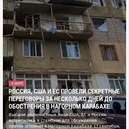
В МИРЕ
РОССИЯ, США И ЕС ПРОВЕЛИ СЕКРЕТНЫЕ
ПЕРЕГОВОРЫ ЗА НЕСКОЛЬКО ДНЕЙ ДО
ОБОСТРЕНИЯ В НАГОРНОМ КАРАБАХЕ
Высшие должностные лица США, ЕС и России
встретились в Стамбуле для обсуждения
противостояния в Нагорном Карабахе 17 сентября,