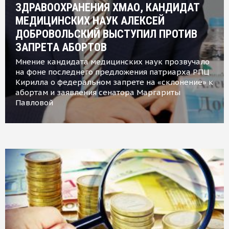
ЗДРАВООХРАНЕНИЯ ХМАО, КАНДИДАТ
МЕДИЦИНСКИХ НАУК АЛЕКСЕЙ
ДОБРОВОЛЬСКИЙ ВЫСТУПИЛ ПРОТИВ
ЗАПРЕТА АБОРТОВ
Мнение кандидата медицинских наук прозвучало
на фоне последнего предложения патриарха РПЦ
Кирилла о федеральном запрете на «склонение» к
абортам и заявления сенатора Маргариты
Павловой