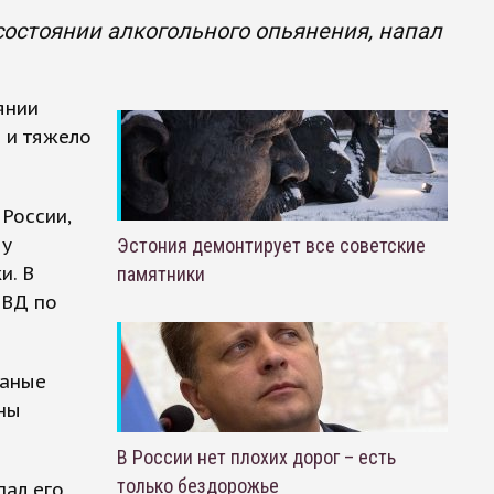
 состоянии алкогольного опьянения, напал
янии
а и тяжело
России,
му
Эстония демонтирует все советские
и. В
памятники
МВД по
заные
ны
В России нет плохих дорог – есть
только бездорожье
пал его