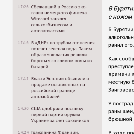
17:26
Сбежавший в Россию экс-
В Буряти
глава немецкого финтеха
с ножом 
Wirecard занялся
сельхозбизнесом и
В Бурятии
автозапчастями
алкогольн
17:16
В «ДНР» по трубам отопления
ранил его.
потечет зеленая вода. Таким
образом «власти» решили
Как сообщ
бороться со сливом воды из
преступле
батарей
времени в
17:13
Власти Эстонии объявили о
местную 
продаже оставленных на
Заиграевс
российской границе
автомобилей
У постра
14:30
США одобрили поставку
раны шеи,
первой партии оружия
брюшной п
Украине за счет союзников
В ходе пр
14:24
Гражданина Франции,