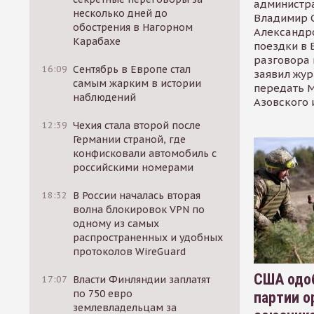
администр
несколько дней до
Владимир С
обострения в Нагорном
Александр
Карабахе
поездки в 
разговора 
16:09
Сентябрь в Европе стал
заявил жур
самым жарким в истории
передать М
наблюдений
Азовского 
12:39
Чехия стала второй после
Германии страной, где
конфисковали автомобиль с
российскими номерами
18:32
В России началась вторая
волна блокировок VPN по
одному из самых
распространенных и удобных
протоколов WireGuard
США одоб
17:07
Власти Финляндии заплатят
по 750 евро
партии о
землевладельцам за