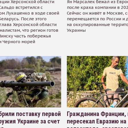
ации Херсонской области
Ян Марсалек бежал из Евр
альдо встретился с
после краха компании в 202
ом Лукашенко в ходе своей
Сейчас он живёт в Москве, 
Беларусь. После этого
перемещается по России и 
глава Херсонской области
на оккупированные террит
налистам, что регион готов
Украины
инску часть побережья
и Черного морей
рили поставку первой
Гражданина Франции,
ружия Украине за счет
пересекал Евразию на