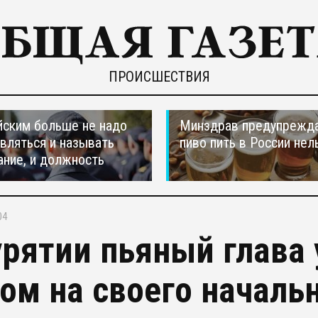
ПРОИСШЕСТВИЯ
ским больше не надо
Минздрав предупрежда
вляться и называть
пиво пить в России нел
ание, и должность
04
урятии пьяный глава 
ом на своего началь