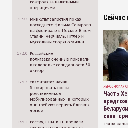
контроля за валютными
операциями
Сейчас 
20:47
Минкульт запретил показ
последнего фильма Сокурова
на фестивале в Москве. В нем
Сталин, Черчилль, Гитлер и
Муссолини спорят о жизни
17:10
Российские
политзаключенные призвали
к голодовке солидарности 30
октября
17:12
«ВКонтакте» начал
ХЕРСОНСКАЯ О
блокировать посты
Часть Хе
родственников
мобилизованных, в которых
предлож
они требуют вернуть близких
Беларуси
домой
санатор
14:11
Россия, США и ЕС провели
Глава назн
секретные переговоры за