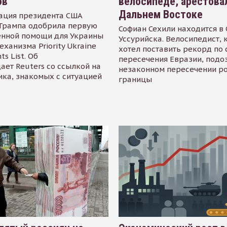
ов
велосипеде, арестова
Дальнем Востоке
ация президента США
Трампа одобрила первую
Софиан Сехили находится в
енной помощи для Украины
Уссурийска. Велосипедист,
еханизма Priority Ukraine
хотел поставить рекорд по 
s List. Об
пересечения Евразии, подо
ает Reuters со ссылкой на
незаконном пересечении р
ика, знакомых с ситуацией
границы