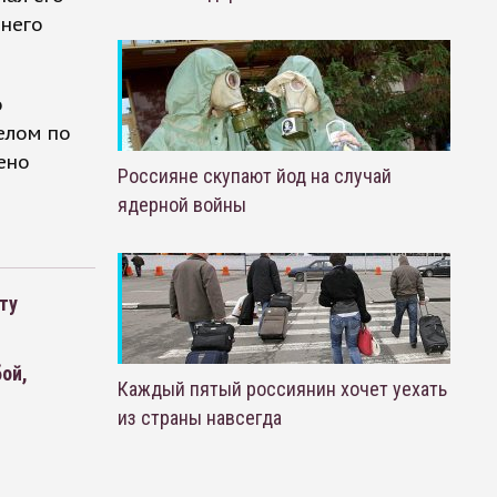
 него
о
елом по
ено
Россияне скупают йод на случай
ядерной войны
ту
ой,
Каждый пятый россиянин хочет уехать
из страны навсегда