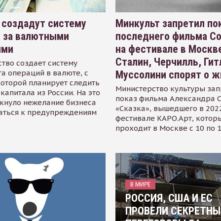
 создадут систему
Минкульт запретил по
я за валютными
последнего фильма С
ями
на фестивале в Москве
Сталин, Черчилль, Гит
тво создает систему
а операций в валюте, с
Муссолини спорят о ж
оторой планирует следить
Министерство культуры зап
капитала из России. На это
показ фильма Александра 
кнуло нежелание бизнеса
«Сказка», вышедшего в 2022
аться к предупреждениям
фестивале КАРО.Арт, котор
проходит в Москве с 10 по 
В МИРЕ
РОССИЯ, США И ЕС
ПРОВЕЛИ СЕКРЕТНЫ