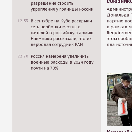
союзник
разрешение строить
Администр
укрепления у границы России
Дональда 
партию во
12:53
В сентябре на Кубе раскрыли
в рамках м
сеть вербовки местных
Requirement
жителей в российскую армию.
этом сообщ
Наемники рассказали, что их
два источн
вербовал сотрудник РАН
22:20
Россия намерена увеличить
военные расходы в 2024 году
почти на 70%