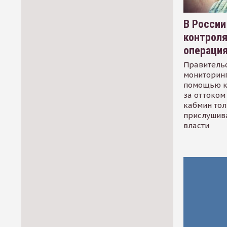
В России
контрол
операци
Правительс
мониторинг
помощью к
за оттоком 
кабмин тол
прислушив
власти