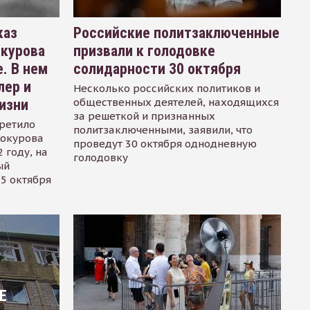
каз
Российские политзаключенные
окурова
призвали к голодовке
. В нем
солидарности 30 октября
лер и
Несколько российских политиков и
общественных деятелей, находящихся
изни
за решеткой и признанных
ретило
политзаключенными, заявили, что
Сокурова
проведут 30 октября однодневную
 году, на
голодовку
ый
15 октября
Е