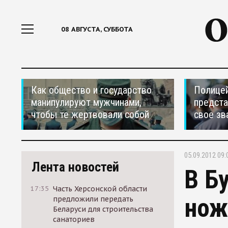
08 АВГУСТА, СУББОТА
Как общество и государство
Полицей
манипулируют мужчинами,
предста
чтобы те жертвовали собой
свое зв
05.09.2012 09:
Лента новостей
В Б
17:35
Часть Херсонской области
нож
предложили передать
Беларуси для строительства
санаториев