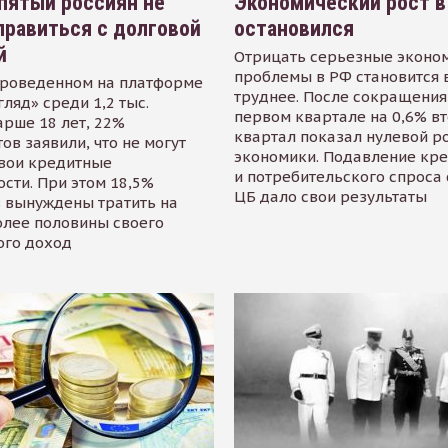
пятый россиян не
Экономический рост в
равиться с долговой
остановился
й
Отрицать серьезные эконо
проблемы в РФ становится 
проведенном на платформе
труднее. После сокращения
гляд» среди 1,2 тыс.
первом квартале на 0,6% в
арше 18 лет, 22%
квартал показал нулевой р
ов заявили, что не могут
экономики. Подавление кр
свои кредитные
и потребительского спроса
сти. При этом 18,5%
ЦБ дало свои результаты
 вынуждены тратить на
олее половины своего
ого доход