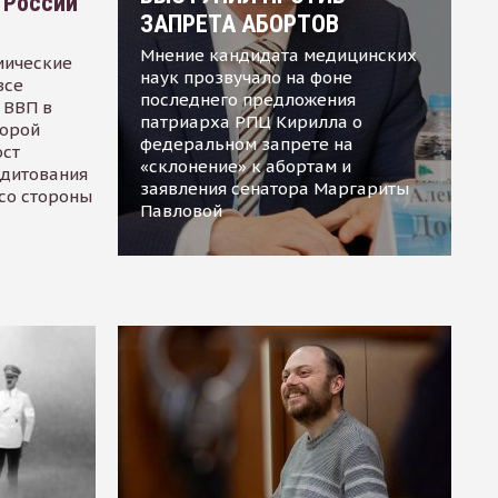
 России
ЗАПРЕТА АБОРТОВ
Мнение кандидата медицинских
мические
наук прозвучало на фоне
все
последнего предложения
 ВВП в
патриарха РПЦ Кирилла о
торой
федеральном запрете на
ост
«склонение» к абортам и
едитования
заявления сенатора Маргариты
 со стороны
Павловой