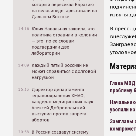
который пересекал Евразию
подчиненн
на велосипеде, арестовали на
изъяты дв
Дальнем Востоке
В пресс-ц
14:16
Юлия Навальная заявила, что
политика отравили в колонии
внеслуже
— это, по ее словам,
Заиграевс
подтвердили две
уголовное
лаборатории
Матери
14:09
Каждый пятый россиян не
может справиться с долговой
нагрузкой
Глава МВД
15:33
Директор департамента
проблему 
здравоохранения ХМАО,
кандидат медицинских наук
Начальнико
Алексей Добровольский
уволили из
выступил против запрета
абортов
Замглавы с
компромет
20:58
В России создадут систему