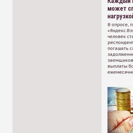
Каждый 
может сп
нагрузко
В опросе, 
«Яндекс.Вз
человек ст
респондент
погашать 
задолженно
заемщиков
выплаты б
ежемесячн