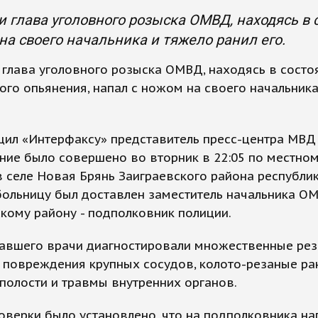
и глава уголовного розыска ОМВД, находясь в
на своего начальника и тяжело ранил его.
 глава уголовного розыска ОМВД, находясь в состо
ого опьянения, напал с ножом на своего начальник
ил «Интерфаксу» представитель пресс-центра МВД 
ние было совершено во вторник в 22:05 по местно
 селе Новая Брянь Заиграевского района республик
больницу был доставлен заместитель начальника О
кому району - подполковник полиции.
давшего врачи диагностировали множественные ре
 повреждения крупных сосудов, колото-резаные ра
олости и травмы внутренних органов.
оверки было установлено, что на подполковника на