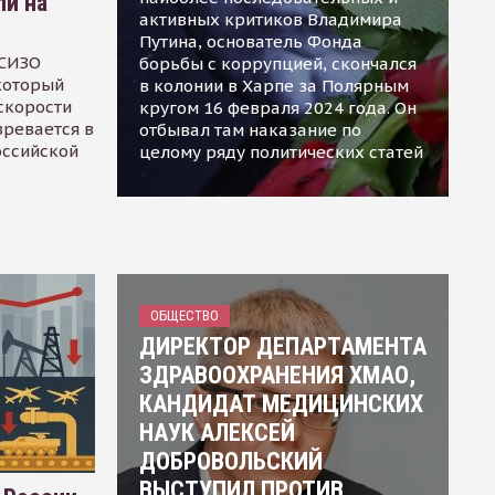
ли на
активных критиков Владимира
Путина, основатель Фонда
 СИЗО
борьбы с коррупцией, скончался
 который
в колонии в Харпе за Полярным
скорости
кругом 16 февраля 2024 года. Он
зревается в
отбывал там наказание по
оссийской
целому ряду политических статей
ОБЩЕСТВО
ДИРЕКТОР ДЕПАРТАМЕНТА
ЗДРАВООХРАНЕНИЯ ХМАО,
КАНДИДАТ МЕДИЦИНСКИХ
НАУК АЛЕКСЕЙ
ДОБРОВОЛЬСКИЙ
ВЫСТУПИЛ ПРОТИВ