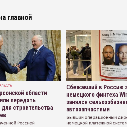
на главной
БЛАСТЬ
Сбежавший в Россию э
рсонской области
немецкого финтеха Wi
или передать
занялся сельхозбизне
 для строительства
автозапчастями
иев
Бывший операционный дир
аченной Россией
немецкой платёжной систем