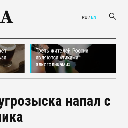
RU
/
EN
ет -
Треть жителей России
ьзя
являются «тихими
алкоголиками»
угрозыска напал с
ника