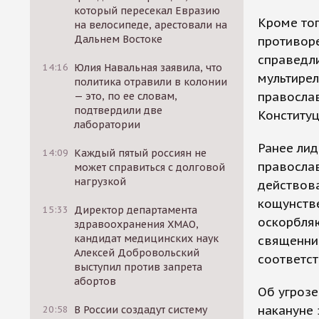
который пересекал Евразию
Кроме тог
на велосипеде, арестовали на
Дальнем Востоке
противоре
справедли
14:16
Юлия Навальная заявила, что
мультирел
политика отравили в колонии
православ
— это, по ее словам,
подтвердили две
Конституц
лаборатории
Ранее лид
14:09
Каждый пятый россиян не
православ
может справиться с долговой
нагрузкой
действова
кощунств
15:33
Директор департамента
оскорбля
здравоохранения ХМАО,
кандидат медицинских наук
священни
Алексей Добровольский
соответст
выступил против запрета
абортов
Об угроз
накануне 
20:58
В России создадут систему