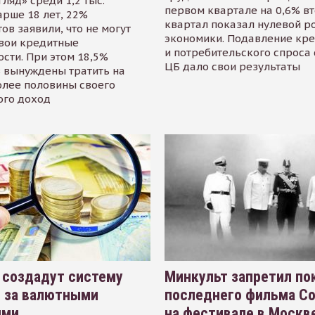
гляд» среди 1,2 тыс.
первом квартале на 0,6% в
арше 18 лет, 22%
квартал показал нулевой р
ов заявили, что не могут
экономики. Подавление кр
свои кредитные
и потребительского спроса
сти. При этом 18,5%
ЦБ дало свои результаты
 вынуждены тратить на
олее половины своего
ого доход
 создадут систему
Минкульт запретил по
я за валютными
последнего фильма С
ями
на фестивале в Москве