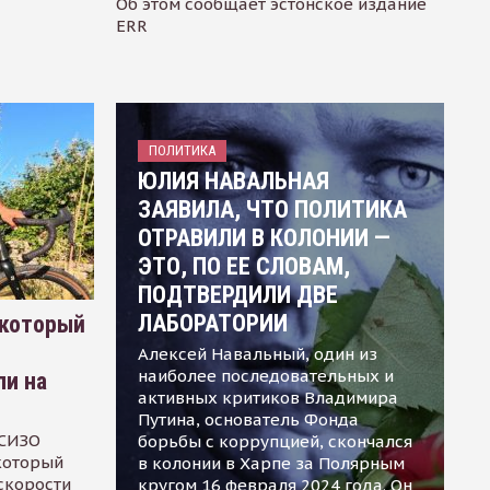
Об этом сообщает эстонское издание
ERR
ПОЛИТИКА
ЮЛИЯ НАВАЛЬНАЯ
ЗАЯВИЛА, ЧТО ПОЛИТИКА
ОТРАВИЛИ В КОЛОНИИ —
ЭТО, ПО ЕЕ СЛОВАМ,
ПОДТВЕРДИЛИ ДВЕ
ЛАБОРАТОРИИ
 который
Алексей Навальный, один из
наиболее последовательных и
ли на
активных критиков Владимира
Путина, основатель Фонда
 СИЗО
борьбы с коррупцией, скончался
 который
в колонии в Харпе за Полярным
скорости
кругом 16 февраля 2024 года. Он