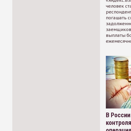
«Яндекс.Вз
человек ст
респондент
погашать 
задолженно
заемщиков
выплаты б
ежемесячн
В России
контрол
операци