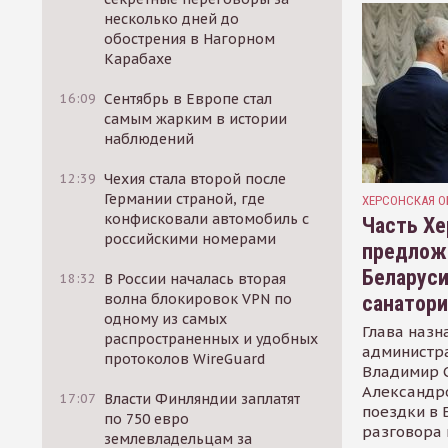
несколько дней до
обострения в Нагорном
Карабахе
16:09
Сентябрь в Европе стал
самым жарким в истории
наблюдений
12:39
Чехия стала второй после
Германии страной, где
ХЕРСОНСКАЯ О
конфисковали автомобиль с
Часть Хе
российскими номерами
предлож
Беларуси
18:32
В России началась вторая
волна блокировок VPN по
санатор
одному из самых
Глава назн
распространенных и удобных
администр
протоколов WireGuard
Владимир С
Александр
17:07
Власти Финляндии заплатят
поездки в 
по 750 евро
разговора 
землевладельцам за