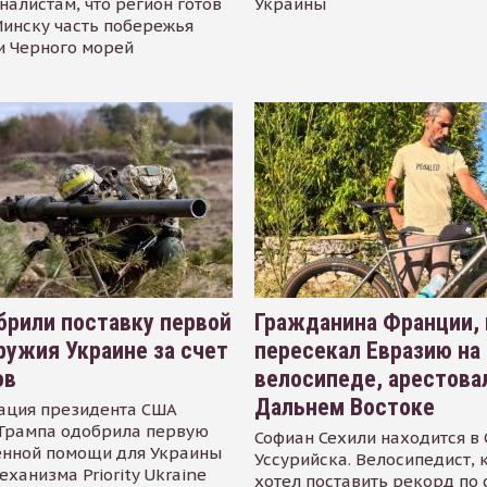
налистам, что регион готов
Украины
инску часть побережья
и Черного морей
рили поставку первой
Гражданина Франции,
ружия Украине за счет
пересекал Евразию на
ов
велосипеде, арестова
Дальнем Востоке
ация президента США
Трампа одобрила первую
Софиан Сехили находится в
енной помощи для Украины
Уссурийска. Велосипедист,
еханизма Priority Ukraine
хотел поставить рекорд по 