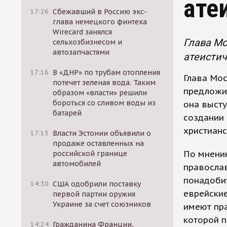
ате
17:26
Сбежавший в Россию экс-
глава немецкого финтеха
Wirecard занялся
Глава М
сельхозбизнесом и
автозапчастями
атеисти
17:16
В «ДНР» по трубам отопления
Глава Мо
потечет зеленая вода. Таким
предложи
образом «власти» решили
бороться со сливом воды из
она высту
батарей
создании
христианс
17:13
Власти Эстонии объявили о
продаже оставленных на
По мнени
российской границе
автомобилей
православ
понадобит
14:30
США одобрили поставку
еврейские
первой партии оружия
Украине за счет союзников
имеют пра
которой п
14:24
Гражданина Франции,