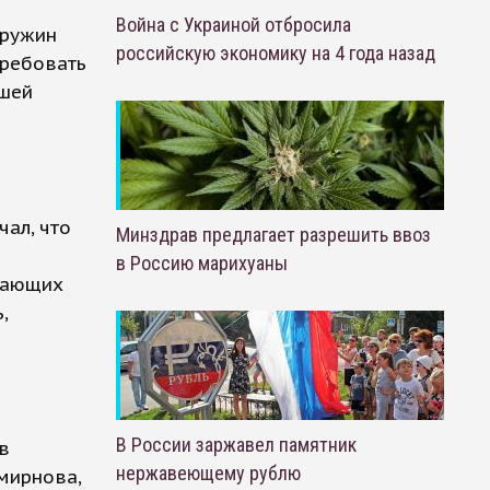
Война с Украиной отбросила
дружин
российскую экономику на 4 года назад
требовать
ашей
ал, что
Минздрав предлагает разрешить ввоз
в Россию марихуаны
ршающих
,
В России заржавел памятник
в
нержавеющему рублю
мирнова,