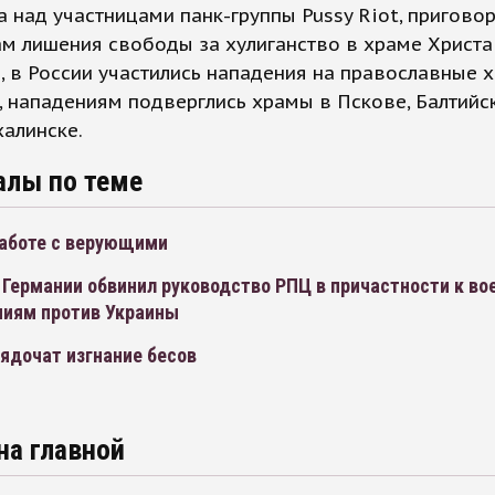
а над участницами панк-группы Pussy Riot, пригово
м лишения свободы за хулиганство в храме Христа
, в России участились нападения на православные х
, нападениям подверглись храмы в Пскове, Балтийс
алинске.
алы по теме
работе с верующими
 Германии обвинил руководство РПЦ в причастности к в
ниям против Украины
ядочат изгнание бесов
на главной