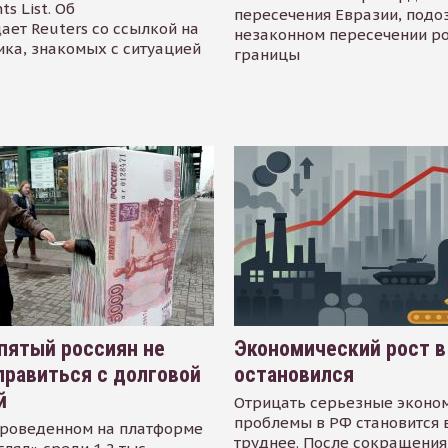
s List. Об
пересечения Евразии, подо
ает Reuters со ссылкой на
незаконном пересечении р
ика, знакомых с ситуацией
границы
пятый россиян не
Экономический рост в
равиться с долговой
остановился
й
Отрицать серьезные эконо
проблемы в РФ становится 
проведенном на платформе
труднее. После сокращения