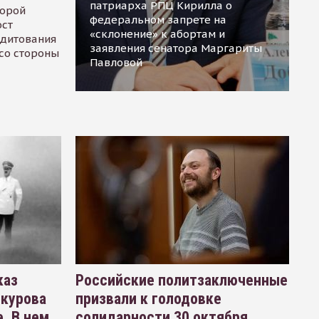
патриарха РПЦ Кирилла о
торой
федеральном запрете на
ост
«склонение» к абортам и
едитования
заявления сенатора Маргариты
 со стороны
Павловой
каз
Российские политзаключенные
окурова
призвали к голодовке
. В нем
солидарности 30 октября