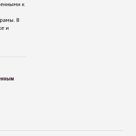
ренными к
рамы. В
ке и
оенным