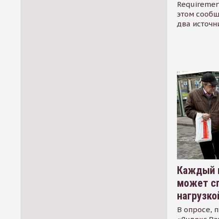
Requirement
этом сообщ
два источн
Каждый 
может сп
нагрузко
В опросе, 