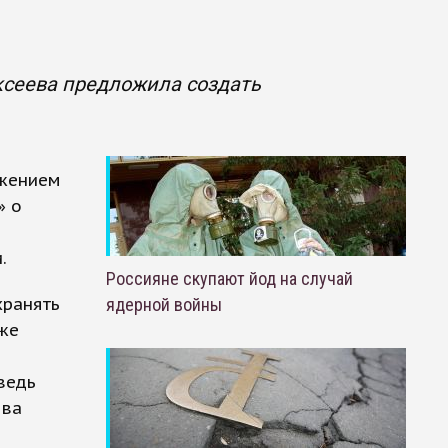
сеева предложила создать
ожением
» о
.
Россияне скупают йод на случай
хранять
ядерной войны
оже
ведь
ова