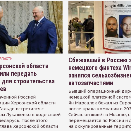
БЛАСТЬ
Сбежавший в Россию э
рсонской области
немецкого финтеха Wi
или передать
занялся сельхозбизне
 для строительства
автозапчастями
иев
Бывший операционный дир
аченной Россией
немецкой платёжной систем
ации Херсонской области
Ян Марсалек бежал из Евр
альдо встретился с
после краха компании в 202
ом Лукашенко в ходе своей
Сейчас он живёт в Москве, 
Беларусь. После этого
перемещается по России и 
глава Херсонской области
на оккупированные террит