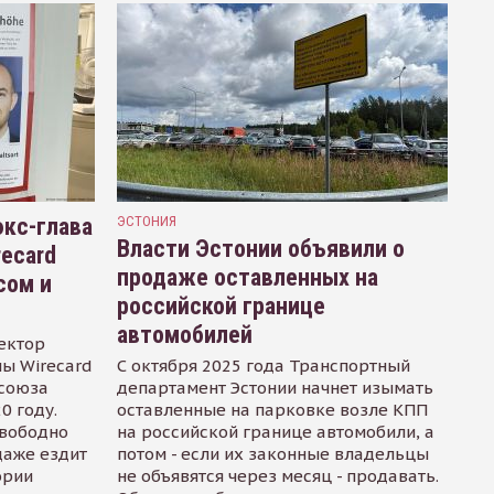
кс-глава
ЭСТОНИЯ
Власти Эстонии объявили о
recard
продаже оставленных на
сом и
российской границе
автомобилей
ектор
ы Wirecard
С октября 2025 года Транспортный
осоюза
департамент Эстонии начнет изымать
0 году.
оставленные на парковке возле КПП
свободно
на российской границе автомобили, а
даже ездит
потом - если их законные владельцы
ории
не объявятся через месяц - продавать.