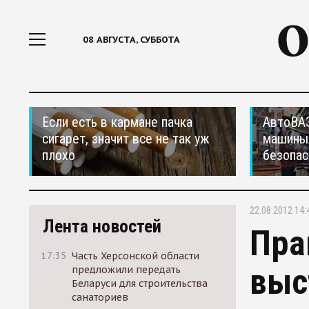
08 АВГУСТА, СУББОТА
Если есть в кармане пачка
АвтоВАЗ
сигарет, значит все не так уж
машины
плохо
безопас
22.08.2012 14:
Лента новостей
Пра
17:35
Часть Херсонской области
выс
предложили передать
Беларуси для строительства
санаториев