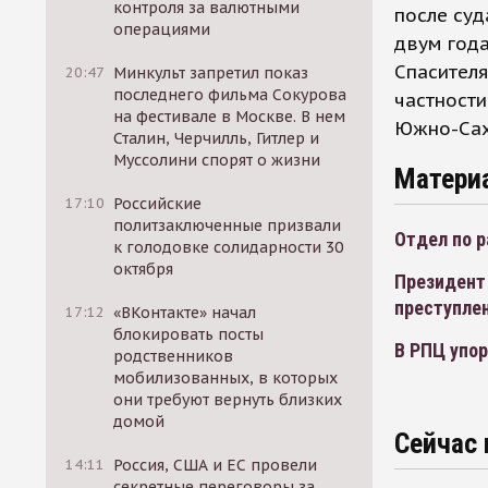
контроля за валютными
после суд
операциями
двум года
Спасителя
20:47
Минкульт запретил показ
последнего фильма Сокурова
частности
на фестивале в Москве. В нем
Южно-Сах
Сталин, Черчилль, Гитлер и
Муссолини спорят о жизни
Матери
17:10
Российские
политзаключенные призвали
Отдел по 
к голодовке солидарности 30
октября
Президент
преступле
17:12
«ВКонтакте» начал
блокировать посты
В РПЦ упор
родственников
мобилизованных, в которых
они требуют вернуть близких
домой
Сейчас 
14:11
Россия, США и ЕС провели
секретные переговоры за