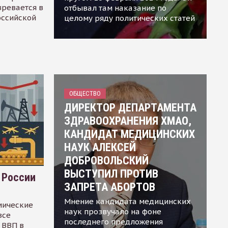
зревается в
отбывал там наказание по
оссийской
целому ряду политических статей
ОБЩЕСТВО
ДИРЕКТОР ДЕПАРТАМЕНТА
ЗДРАВООХРАНЕНИЯ ХМАО,
КАНДИДАТ МЕДИЦИНСКИХ
НАУК АЛЕКСЕЙ
ДОБРОВОЛЬСКИЙ
ВЫСТУПИЛ ПРОТИВ
 России
ЗАПРЕТА АБОРТОВ
Мнение кандидата медицинских
мические
наук прозвучало на фоне
все
последнего предложения
 ВВП в