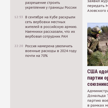
заявил жур
разрешение строить
передать М
укрепления у границы России
Азовского 
12:53
В сентябре на Кубе раскрыли
сеть вербовки местных
жителей в российскую армию.
Наемники рассказали, что их
вербовал сотрудник РАН
22:20
Россия намерена увеличить
военные расходы в 2024 году
почти на 70%
США одоб
партии о
союзник
Администр
Дональда 
партию во
в рамках м