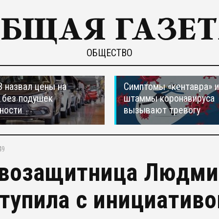
ОБЩЕСТВО
 назвал цены на
Симптомы «кентавра» 
 без подушек
штаммы коронавируса
ности
вызывают тревогу
49
возащитница Людми
тупила с инициативо