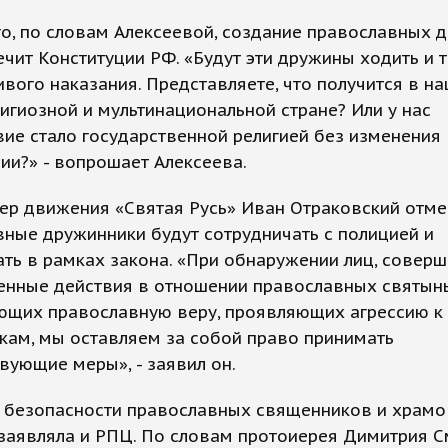
о, по словам Алексеевой, создание православных 
чит Конституции РФ. «Будут эти дружины ходить и 
вого наказания. Представляете, что получится в н
игиозной и мультинациональной стране? Или у нас
ие стало государственной религией без изменения
ии?» - вопрошает Алексеева.
ер движения «Святая Русь» Иван Отраковский отмеч
ные дружинники будут сотрудничать с полицией и
ть в рамках закона. «При обнаружении лиц, сове
енные действия в отношении православных святынь
ющих православную веру, проявляющих агрессию к
кам, мы оставляем за собой право принимать
вующие меры», - заявил он.
е безопасности православных священников и храмо
заявляла и РПЦ. По словам протоиерея Димитрия С