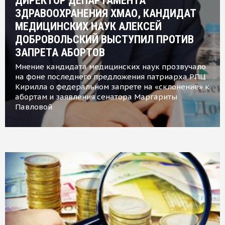
ДИРЕКТОР ДЕПАРТАМЕНТА
ЗДРАВООХРАНЕНИЯ ХМАО, КАНДИДАТ
МЕДИЦИНСКИХ НАУК АЛЕКСЕЙ
ДОБРОВОЛЬСКИЙ ВЫСТУПИЛ ПРОТИВ
ЗАПРЕТА АБОРТОВ
Мнение кандидата медицинских наук прозвучало
на фоне последнего предложения патриарха РПЦ
Кирилла о федеральном запрете на «склонение» к
абортам и заявления сенатора Маргариты
Павловой