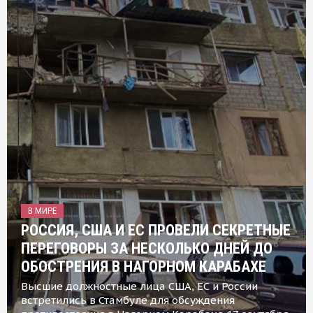
В МИРЕ
РОССИЯ, США И ЕС ПРОВЕЛИ СЕКРЕТНЫЕ
ПЕРЕГОВОРЫ ЗА НЕСКОЛЬКО ДНЕЙ ДО
ОБОСТРЕНИЯ В НАГОРНОМ КАРАБАХЕ
Высшие должностные лица США, ЕС и России
встретились в Стамбуле для обсуждения