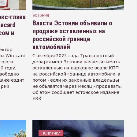
кс-глава
ЭСТОНИЯ
Власти Эстонии объявили о
recard
продаже оставленных на
сом и
российской границе
автомобилей
ектор
ы Wirecard
С октября 2025 года Транспортный
осоюза
департамент Эстонии начнет изымать
0 году.
оставленные на парковке возле КПП
свободно
на российской границе автомобили, а
даже ездит
потом - если их законные владельцы
ории
не объявятся через месяц - продавать.
Об этом сообщает эстонское издание
ERR
ПОЛИТИКА