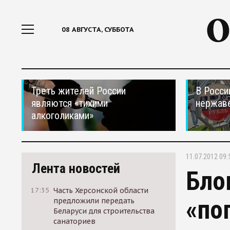
08 АВГУСТА, СУББОТА
Треть жителей России
В Росси
являются «тихими
нержав
алкоголиками»
11.07.2012 09:
Лента новостей
Бло
17:35
Часть Херсонской области
«по
предложили передать
Беларуси для строительства
санаториев