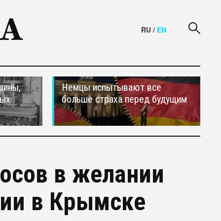
RU
/
EN
зины,
Немцы испытывают все
тых
больше страха перед будущим
осов в желании
дии в Крымске