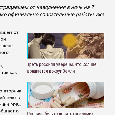
традавшем от наводнения в ночь на 7
ако официально спасательные работы уже
авшем от
ной
ршены.
ного
Треть россиян уверены, что Солнце
а,
вращается вокруг Земли
 так как
о вторник
ий тело в
ники МЧС.
общает о
Россиян будут «лечить гвоздями»