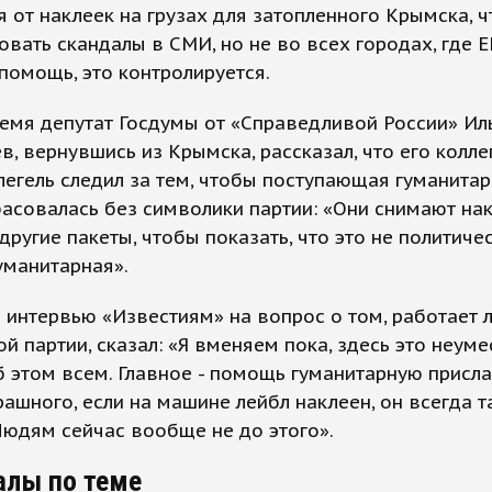
я от наклеек на грузах для затопленного Крымска, 
вать скандалы в СМИ, но не во всех городах, где Е
помощь, это контролируется.
емя депутат Госдумы от «Справедливой России» Ил
, вернувшись из Крымска, рассказал, что его колле
егель следил за тем, чтобы поступающая гуманита
совалась без символики партии: «Они снимают нак
другие пакеты, чтобы показать, что это не политиче
гуманитарная».
 интервью «Известиям» на вопрос о том, работает л
й партии, сказал: «Я вменяем пока, здесь это неуме
 этом всем. Главное - помощь гуманитарную прислат
рашного, если на машине лейбл наклеен, он всегда т
Людям сейчас вообще не до этого».
алы по теме