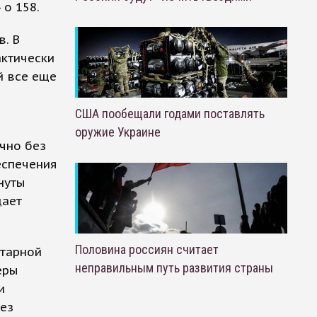
 о 158.
. В
актически
й все еще
США пообещали годами поставлять
оружие Украине
чно без
еспечения
нуты
щает
Половина россиян считает
итарной
неправильным путь развития страны
еры
и
без