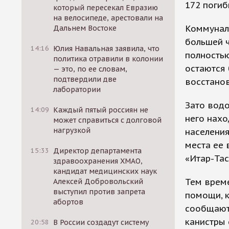
172 погиб
который пересекал Евразию
на велосипеде, арестовали на
Коммунал
Дальнем Востоке
большей ч
14:16
Юлия Навальная заявила, что
полностью
политика отравили в колонии
остаются 
— это, по ее словам,
подтвердили две
восстанов
лаборатории
Зато водо
14:09
Каждый пятый россиян не
него нахо
может справиться с долговой
нагрузкой
населени
места ее 
15:33
Директор департамента
«Итар-Тас
здравоохранения ХМАО,
кандидат медицинских наук
Тем време
Алексей Добровольский
выступил против запрета
помощи, к
абортов
сообщают 
канистры 
20:58
В России создадут систему