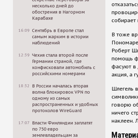
отказатьс
несколько дней до
провоциро
обострения в Нагорном
Карабахе
собирает 
16:09
Сентябрь в Европе стал
В тоже вр
самым жарким в истории
Пономарев
наблюдений
Роберт Шл
12:39
Чехия стала второй после
помощь фа
Германии страной, где
фасуют в 
конфисковали автомобиль с
российскими номерами
акция, а 
18:32
В России началась вторая
Шлегель в
волна блокировок VPN по
символико
одному из самых
говорю об
распространенных и удобных
протоколов WireGuard
ничего ст
наклеен. 
17:07
Власти Финляндии заплатят
по 750 евро
Матери
землевладельцам за