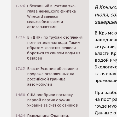
17:26
Сбежавший в Россию экс-
В Крымск
глава немецкого финтеха
июля, со
Wirecard занялся
заверше
сельхозбизнесом и
автозапчастями
В Крымск
17:16
В «ДНР» по трубам отопления
наводнени
потечет зеленая вода. Таким
ситуации,
образом «власти» решили
Власти К
бороться со сливом воды из
батарей
водой им
Экологиче
17:13
Власти Эстонии объявили о
ключевая 
продаже оставленных на
российской границе
промокшие
автомобилей
При разбо
14:30
США одобрили поставку
на пост р
первой партии оружия
Украине за счет союзников
груде мус
Данные о
14:24
Гражданина Франции,