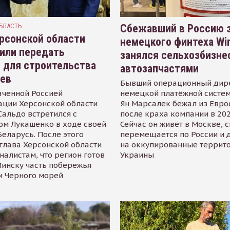
БЛАСТЬ
Сбежавший в Россию э
рсонской области
немецкого финтеха Wi
или передать
занялся сельхозбизне
 для строительства
автозапчастями
иев
Бывший операционный дир
аченной Россией
немецкой платёжной систем
ации Херсонской области
Ян Марсалек бежал из Евр
альдо встретился с
после краха компании в 202
ом Лукашенко в ходе своей
Сейчас он живёт в Москве, 
Беларусь. После этого
перемещается по России и 
глава Херсонской области
на оккупированные террит
налистам, что регион готов
Украины
инску часть побережья
и Черного морей