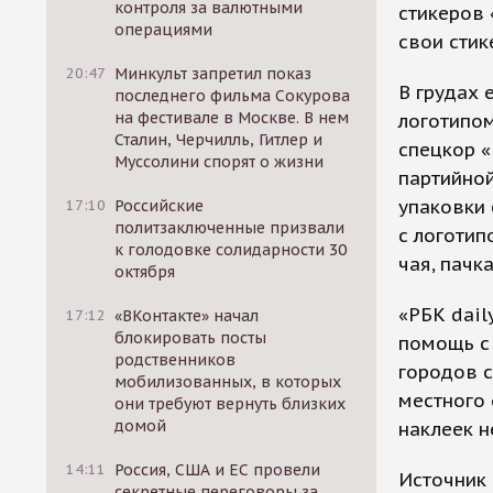
контроля за валютными
стикеров 
операциями
свои стик
20:47
Минкульт запретил показ
В грудах 
последнего фильма Сокурова
на фестивале в Москве. В нем
логотипом
Сталин, Черчилль, Гитлер и
спецкор «
Муссолини спорят о жизни
партийной
упаковки 
17:10
Российские
политзаключенные призвали
с логотип
к голодовке солидарности 30
чая, пачк
октября
«РБК dail
17:12
«ВКонтакте» начал
блокировать посты
помощь с 
родственников
городов с
мобилизованных, в которых
местного 
они требуют вернуть близких
домой
наклеек н
14:11
Россия, США и ЕС провели
Источник 
секретные переговоры за