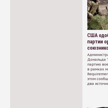
США одоб
партии о
союзник
Администр
Дональда 
партию во
в рамках м
Requirement
этом сообщ
два источн