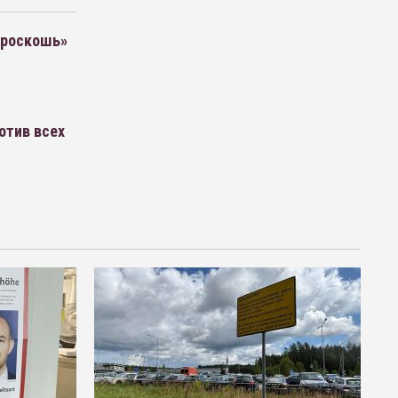
«роскошь»
отив всех