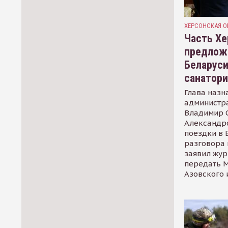
ХЕРСОНСКАЯ О
Часть Хе
предлож
Беларуси
санатор
Глава назн
администр
Владимир С
Александр
поездки в 
разговора 
заявил жур
передать М
Азовского 