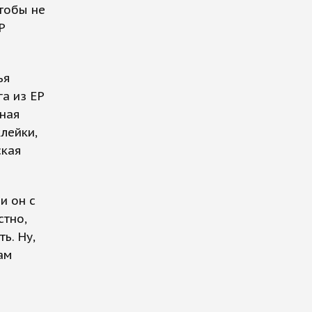
чтобы не
Р
ья
га из ЕР
рная
лейки,
ская
и он с
стно,
ь. Ну,
ам