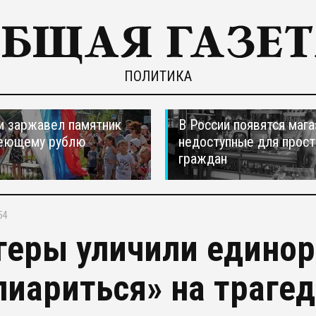
ПОЛИТИКА
и заржавел памятник
В России появятся мага
еющему рублю
недоступные для прос
граждан
54
геры уличили единор
пиариться» на траге