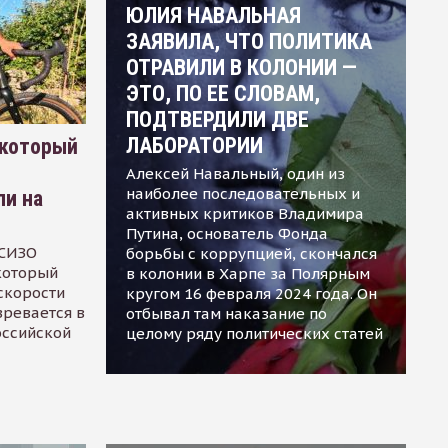
ЮЛИЯ НАВАЛЬНАЯ
ЗАЯВИЛА, ЧТО ПОЛИТИКА
ОТРАВИЛИ В КОЛОНИИ —
ЭТО, ПО ЕЕ СЛОВАМ,
ПОДТВЕРДИЛИ ДВЕ
ЛАБОРАТОРИИ
 который
Алексей Навальный, один из
наиболее последовательных и
ли на
активных критиков Владимира
Путина, основатель Фонда
 СИЗО
борьбы с коррупцией, скончался
 который
в колонии в Харпе за Полярным
скорости
кругом 16 февраля 2024 года. Он
зревается в
отбывал там наказание по
оссийской
целому ряду политических статей