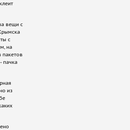
 клеит
за вещи с
 Крымска
ты с
м, на
в пакетов
- пачка
арная
но из
бе
каких
шено