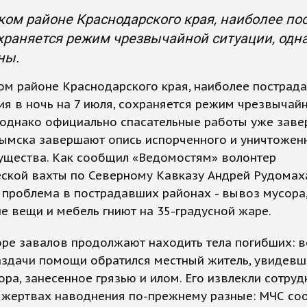
ом районе Краснодарского края, наиболее пос
храняется режим чрезвычайной ситуации, одн
ны.
ом районе Краснодарского края, наиболее пострад
я в ночь на 7 июля, сохраняется режим чрезвычай
 однако официально спасательные работы уже заве
рымска завершают опись испорченного и уничтожен
ущества. Как сообщил «Ведомостям» волонтер
ской вахты по Северному Кавказу Андрей Рудомах
проблема в пострадавших районах - вывоз мусора,
 вещи и мебель гниют на 35-градусной жаре.
ре завалов продолжают находить тела погибших: в
аздачи помощи обратился местный житель, увидевш
ора, занесенное грязью и илом. Его извлекли сотруд
 жертвах наводнения по-прежнему разные: МЧС со