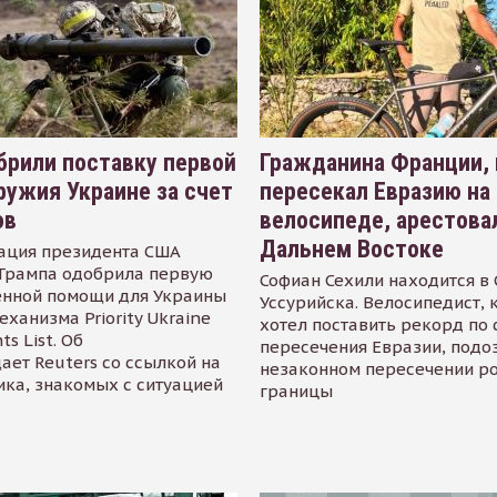
рили поставку первой
Гражданина Франции,
ружия Украине за счет
пересекал Евразию на
ов
велосипеде, арестова
Дальнем Востоке
ация президента США
Трампа одобрила первую
Софиан Сехили находится в
енной помощи для Украины
Уссурийска. Велосипедист,
еханизма Priority Ukraine
хотел поставить рекорд по 
s List. Об
пересечения Евразии, подо
ает Reuters со ссылкой на
незаконном пересечении р
ика, знакомых с ситуацией
границы