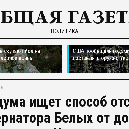
ПОЛИТИКА
е скупают йод на
США пообещали годам
ядерной войны
поставлять оружие Укр
15
дума ищет способ от
ернатора Белых от д