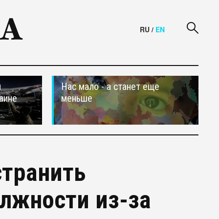
RU
/
EN
и
Нас мало - а станет еще
аине
меньше
странить
олжности из-за