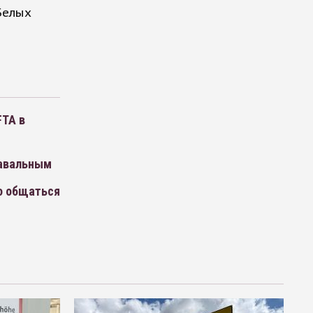
Белых
FTA в
Навальным
о общаться