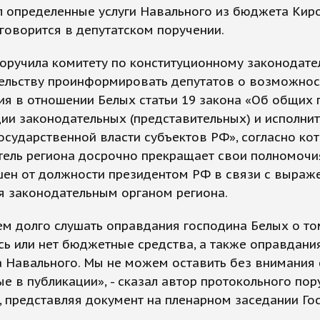
л определенные услуги Навального из бюджета Кир
 говорится в депутатском поручении.
оручила комитету по конституционному законодате
тельству проинформировать депутатов о возможнос
я в отношении Белых статьи 19 закона «Об общих
ии законодательных (представительных) и исполни
осударственной власти субъектов РФ», согласно ко
ель региона досрочно прекращает свои полномочия
шен от должности президентом РФ в связи с выраж
я законодательным органом региона.
м долго слушать оправдания господина Белых о то
ь или нет бюджетные средства, а также оправдани
 Навального. Мы не можем оставить без внимания 
е в публикации», - сказал автор протокольного пор
 представляя документ на пленарном заседании Го