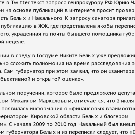
е в Twitter текст запроса генпрокурору РФ Юрию Ча
н на основе публикаций в интернете просит провер
сть Белых и Навального. К запросу сенатора прилаг
 публикацию в ЖЖ, где представлена якобы перепи
ого, украденная из почты бывшего помощника губ
й неделе.
нии в среду в Госдуме Никите Белых уже предложи
ьно сложить полномочия на время расследования э
. Сам губернатор при этом заявил, что он «заинтер
объективной и открытой оценке».
ольном поручении, которое было предложено депут
сом Михаилом Маркеловым, отмечается, что 2 июля
е появилась информация о «финансовых взаимоот
бернатором Кировской области Белых и блогером
». С начала 2009 по 2010 год Навальный был внеш
м губернатора Белых и из переписки следует, что «