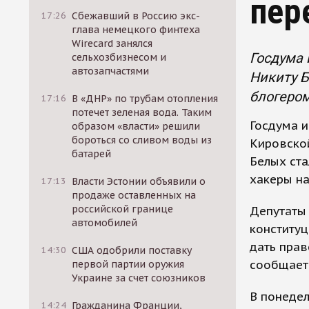
пер
17:26
Сбежавший в Россию экс-
глава немецкого финтеха
Wirecard занялся
Госдума 
сельхозбизнесом и
автозапчастями
Никиту Б
блогеро
17:16
В «ДНР» по трубам отопления
потечет зеленая вода. Таким
Госдума и
образом «власти» решили
бороться со сливом воды из
Кировско
батарей
Белых ста
хакеры на
17:13
Власти Эстонии объявили о
продаже оставленных на
российской границе
Депутаты
автомобилей
конституц
дать прав
14:30
США одобрили поставку
сообщает
первой партии оружия
Украине за счет союзников
В понедел
14:24
Гражданина Франции,