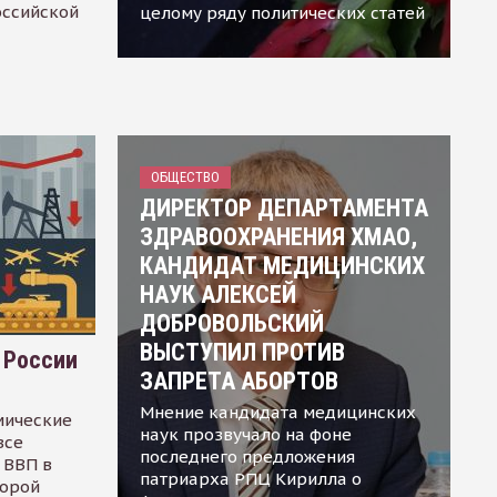
оссийской
целому ряду политических статей
ОБЩЕСТВО
ДИРЕКТОР ДЕПАРТАМЕНТА
ЗДРАВООХРАНЕНИЯ ХМАО,
КАНДИДАТ МЕДИЦИНСКИХ
НАУК АЛЕКСЕЙ
ДОБРОВОЛЬСКИЙ
ВЫСТУПИЛ ПРОТИВ
 России
ЗАПРЕТА АБОРТОВ
Мнение кандидата медицинских
мические
наук прозвучало на фоне
все
последнего предложения
 ВВП в
патриарха РПЦ Кирилла о
торой