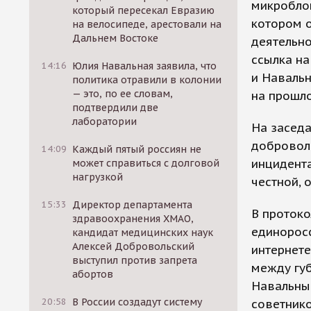
микроблог
который пересекал Евразию
котором о
на велосипеде, арестовали на
Дальнем Востоке
деятельно
ссылка на
14:16
Юлия Навальная заявила, что
и Навальн
политика отравили в колонии
— это, по ее словам,
на прошло
подтвердили две
лаборатории
На заседа
добровол
14:09
Каждый пятый россиян не
инцидента
может справиться с долговой
нагрузкой
честной, 
15:33
Директор департамента
В проток
здравоохранения ХМАО,
единорос
кандидат медицинских наук
Алексей Добровольский
интернет
выступил против запрета
между гу
абортов
Навальным
20:58
В России создадут систему
советнико