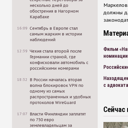
Маркелов 
несколько дней до
обострения в Нагорном
должны да
Карабахе
законодат
16:09
Сентябрь в Европе стал
Матери
самым жарким в истории
наблюдений
Фильм «На
12:39
Чехия стала второй после
номинации
Германии страной, где
конфисковали автомобиль с
Российски
российскими номерами
Находящем
18:32
В России началась вторая
с адвокат
волна блокировок VPN по
одному из самых
распространенных и удобных
протоколов WireGuard
Сейчас 
17:07
Власти Финляндии заплатят
по 750 евро
землевладельцам за