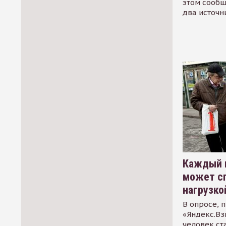
этом сообщ
два источн
Каждый 
может сп
нагрузко
В опросе, 
«Яндекс.Вз
человек ст