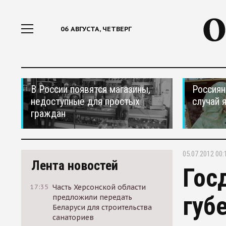
06 АВГУСТА, ЧЕТВЕРГ
В России появятся магазины,
Россиян
недоступные для простых
случай 
граждан
05.07.2012 00:
Лента новостей
Гос
17:35
Часть Херсонской области
губ
предложили передать
Беларуси для строительства
санаториев