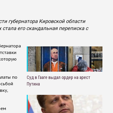
сти губернатора Кировской области
 стала его скандальная переписка с
бернатора
тставки
 которую
алаты по
Суд в Гааге выдал ордер на арест
осьбой
Путина
вку,
оем