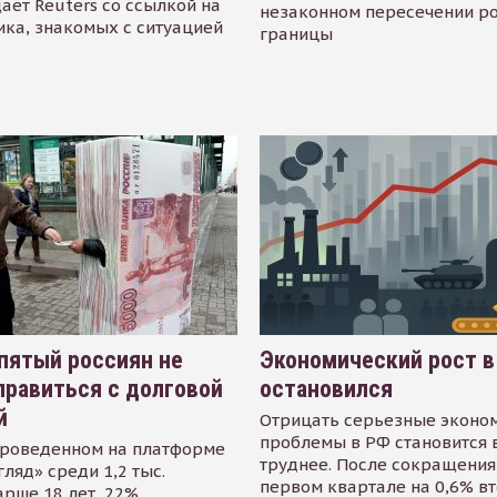
ает Reuters со ссылкой на
незаконном пересечении р
ика, знакомых с ситуацией
границы
пятый россиян не
Экономический рост в
равиться с долговой
остановился
й
Отрицать серьезные эконо
проблемы в РФ становится 
проведенном на платформе
труднее. После сокращения
гляд» среди 1,2 тыс.
первом квартале на 0,6% в
арше 18 лет, 22%