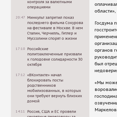
контроля за валютными
оплачива
операциями
области»,
20:47
Минкульт запретил показ
Госдума п
последнего фильма Сокурова
на фестивале в Москве. В нем
госстрои
Сталин, Черчилль, Гитлер и
применени
Муссолини спорят о жизни
организац
17:10
Российские
органов г
политзаключенные призвали
руководит
к голодовке солидарности 30
был отре
октября
недовери
17:12
«ВКонтакте» начал
блокировать посты
«Мы може
родственников
воровалис
мобилизованных, в которых
господина
они требуют вернуть близких
домой
озвученны
Маркелов,
14:11
Россия, США и ЕС провели
секретные переговоры за