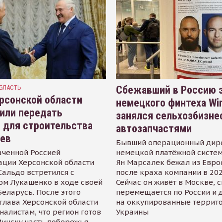
БЛАСТЬ
Сбежавший в Россию э
рсонской области
немецкого финтеха Wi
или передать
занялся сельхозбизне
 для строительства
автозапчастями
иев
Бывший операционный дир
аченной Россией
немецкой платёжной систем
ации Херсонской области
Ян Марсалек бежал из Евр
альдо встретился с
после краха компании в 202
ом Лукашенко в ходе своей
Сейчас он живёт в Москве, 
Беларусь. После этого
перемещается по России и 
глава Херсонской области
на оккупированные террит
налистам, что регион готов
Украины
инску часть побережья