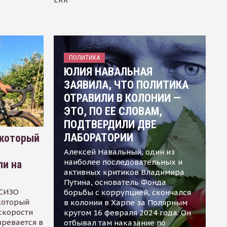
ПОЛИТИКА
ЮЛИЯ НАВАЛЬНАЯ
ЗАЯВИЛА, ЧТО ПОЛИТИКА
ОТРАВИЛИ В КОЛОНИИ —
ЭТО, ПО ЕЕ СЛОВАМ,
ПОДТВЕРДИЛИ ДВЕ
ЛАБОРАТОРИИ
 который
Алексей Навальный, один из
наиболее последовательных и
ли на
активных критиков Владимира
Путина, основатель Фонда
 СИЗО
борьбы с коррупцией, скончался
 который
в колонии в Харпе за Полярным
скорости
кругом 16 февраля 2024 года. Он
зревается в
отбывал там наказание по