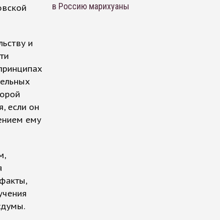
в Россию марихуаны
овской
льству и
ти
 принципах
тельных
торой
, если он
ением ему
м,
я
факты,
учения
сдумы.