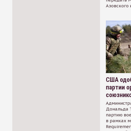
Азовского 
США одоб
партии о
союзник
Администр
Дональда 
партию во
в рамках м
Requirement