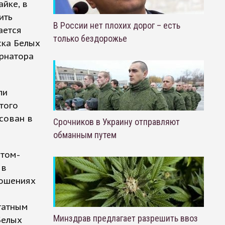
йке, в
ить
В России нет плохих дорог – есть
ается
только бездорожье
ска Белых
ернатора
ли
того
есован в
Срочников в Украину отправляют
обманным путем
атом-
 в
ношениях
татным
Минздрав предлагает разрешить ввоз
Белых