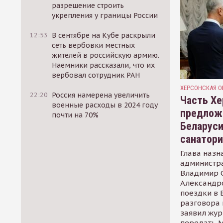
разрешение строить
укрепления у границы России
12:53
В сентябре на Кубе раскрыли
сеть вербовки местных
жителей в российскую армию.
Наемники рассказали, что их
вербовал сотрудник РАН
ХЕРСОНСКАЯ О
22:20
Россия намерена увеличить
Часть Хе
военные расходы в 2024 году
предлож
почти на 70%
Беларуси
санатор
Глава назн
администр
Владимир С
Александр
поездки в 
разговора 
заявил жур
передать М