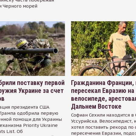
и Черного морей
рили поставку первой
Гражданина Франции,
ружия Украине за счет
пересекал Евразию на
ов
велосипеде, арестова
Дальнем Востоке
ация президента США
Трампа одобрила первую
Софиан Сехили находится в
енной помощи для Украины
Уссурийска. Велосипедист,
еханизма Priority Ukraine
хотел поставить рекорд по 
s List. Об
пересечения Евразии, подо