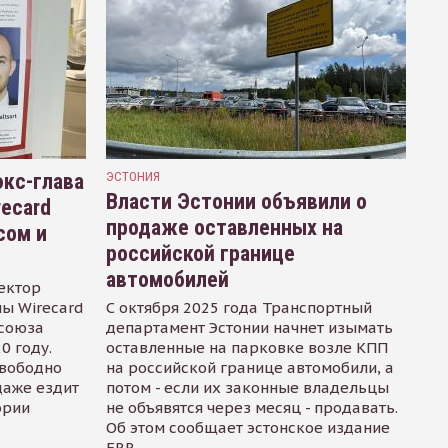
кс-глава
ЭСТОНИЯ
Власти Эстонии объявили о
recard
продаже оставленных на
сом и
российской границе
автомобилей
ектор
ы Wirecard
С октября 2025 года Транспортный
осоюза
департамент Эстонии начнет изымать
0 году.
оставленные на парковке возле КПП
свободно
на российской границе автомобили, а
даже ездит
потом - если их законные владельцы
ории
не объявятся через месяц - продавать.
Об этом сообщает эстонское издание
ERR