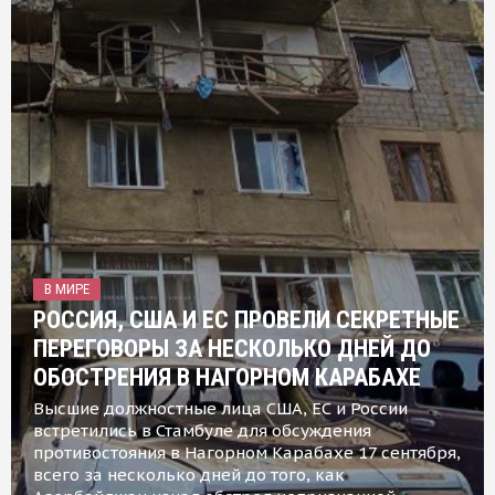
В МИРЕ
РОССИЯ, США И ЕС ПРОВЕЛИ СЕКРЕТНЫЕ
ПЕРЕГОВОРЫ ЗА НЕСКОЛЬКО ДНЕЙ ДО
ОБОСТРЕНИЯ В НАГОРНОМ КАРАБАХЕ
Высшие должностные лица США, ЕС и России
встретились в Стамбуле для обсуждения
противостояния в Нагорном Карабахе 17 сентября,
всего за несколько дней до того, как