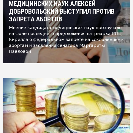
МЕДИЦИНСКИХ НАУК АЛЕКСЕЙ
ДОБРОВОЛЬСКИЙ ВЫСТУПИЛ ПРОТИВ
ЗАПРЕТА АБОРТОВ
Мнение кандидата медицинских наук прозвучало
на фоне последнего предложения патриарха РПЦ
Кирилла о федеральном запрете на «склонение» к
абортам и заявления сенатора Маргариты
Павловой