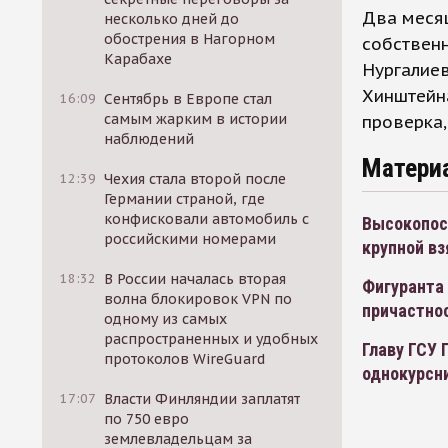
Два месяц
несколько дней до
обострения в Нагорном
собственн
Карабахе
Нургалиев
Хинштейна
16:09
Сентябрь в Европе стал
самым жарким в истории
проверка,
наблюдений
Матери
12:39
Чехия стала второй после
Германии страной, где
конфисковали автомобиль с
Высокопос
российскими номерами
крупной вз
18:32
В России началась вторая
Фигуранта 
волна блокировок VPN по
причастно
одному из самых
распространенных и удобных
Главу ГСУ 
протоколов WireGuard
однокурсн
17:07
Власти Финляндии заплатят
по 750 евро
землевладельцам за