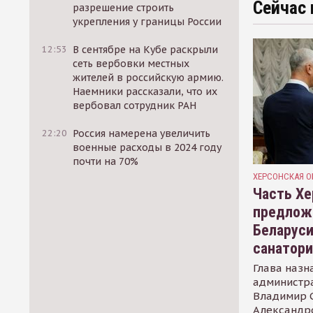
Сейчас 
разрешение строить
укрепления у границы России
12:53
В сентябре на Кубе раскрыли
сеть вербовки местных
жителей в российскую армию.
Наемники рассказали, что их
вербовал сотрудник РАН
22:20
Россия намерена увеличить
военные расходы в 2024 году
почти на 70%
ХЕРСОНСКАЯ О
Часть Хе
предлож
Беларуси
санатор
Глава назн
администр
Владимир С
Александр