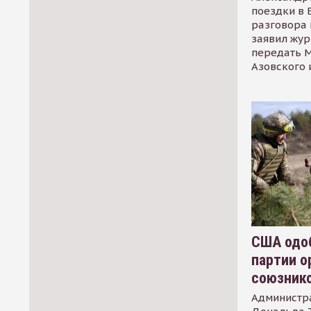
поездки в 
разговора 
заявил жур
передать М
Азовского 
США одоб
партии о
союзник
Администр