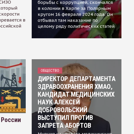
 СИЗО
борьбы с коррупцией, скончался
 который
в колонии в Харпе за Полярным
скорости
кругом 16 февраля 2024 года. Он
зревается в
отбывал там наказание по
оссийской
целому ряду политических статей
ОБЩЕСТВО
ДИРЕКТОР ДЕПАРТАМЕНТА
ЗДРАВООХРАНЕНИЯ ХМАО,
КАНДИДАТ МЕДИЦИНСКИХ
НАУК АЛЕКСЕЙ
ДОБРОВОЛЬСКИЙ
ВЫСТУПИЛ ПРОТИВ
 России
ЗАПРЕТА АБОРТОВ
Мнение кандидата медицинских