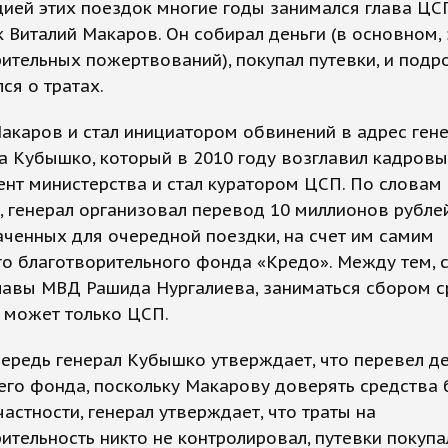
ией этих поездок многие годы занимался глава ЦС
 Виталий Макаров. Он собирал деньги (в основном, 
ительных пожертвований), покупал путевки, и подр
ся о тратах.
акаров и стал инициатором обвинений в адрес ген
 Кубышко, который в 2010 году возглавил кадров
нт министерства и стал куратором ЦСП. По словам
 генерал организовал перевод 10 миллионов рублей
ченных для очередной поездки, на счет им самим
о благотворительного фонда «Кредо». Между тем, 
лавы МВД Рашида Нургалиева, заниматься сбором с
 может только ЦСП.
ередь генерал Кубышко утверждает, что перевел де
его фонда, поскольку Макарову доверять средства
 частности, генерал утверждает, что траты на
ительность никто не контролировал, путевки покупа