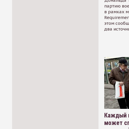
Дональда 
партию во
в рамках м
Requirement
этом сообщ
два источн
Каждый 
может сп