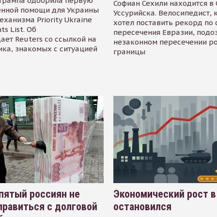
Трампа одобрила первую
Софиан Сехили находится в
енной помощи для Украины
Уссурийска. Велосипедист,
еханизма Priority Ukraine
хотел поставить рекорд по 
s List. Об
пересечения Евразии, подо
ает Reuters со ссылкой на
незаконном пересечении р
ика, знакомых с ситуацией
границы
пятый россиян не
Экономический рост в
равиться с долговой
остановился