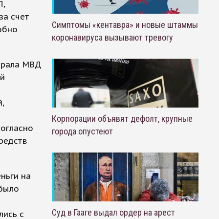
П,
за счет
Симптомы «кентавра» и новые штаммы
обно
коронавируса вызывают тревогу
ерала МВД
ый
,
Корпорации объявят дефолт, крупные
согласно
города опустеют
редств
ньги на
 было
Суд в Гааге выдал ордер на арест
лись с