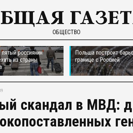
ОБЩЕСТВО
пятый россиянин
Польша построит барье
ехать из страны
границе с Россией
а
39
ый скандал в МВД: д
окопоставленных ге