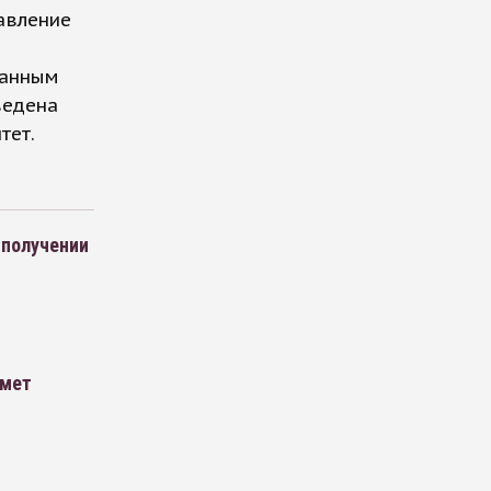
авление
я
данным
ведена
тет.
 получении
ймет