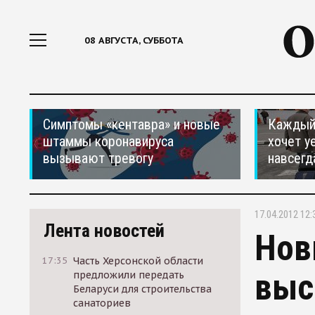
08 АВГУСТА, СУББОТА
Симптомы «кентавра» и новые
Каждый 
штаммы коронавируса
хочет у
вызывают тревогу
навсегд
17.04.2012 12:
Лента новостей
Нов
17:35
Часть Херсонской области
выс
предложили передать
Беларуси для строительства
санаториев