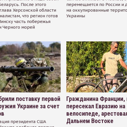
Беларусь. После этого
перемещается по России и 
глава Херсонской области
на оккупированные террит
налистам, что регион готов
Украины
инску часть побережья
и Черного морей
рили поставку первой
Гражданина Франции,
ружия Украине за счет
пересекал Евразию на
ов
велосипеде, арестова
Дальнем Востоке
ация президента США