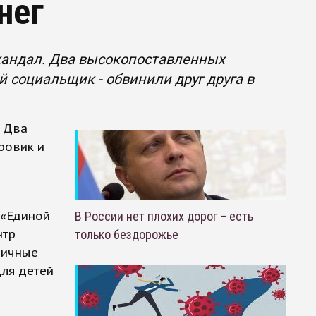
нег
кандал. Два высокопоставленных
й социальщик - обвинили друг друга в
. Два
ровик и
 «Единой
В России нет плохих дорог – есть
нтр
только бездорожье
личные
для детей