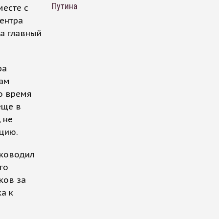
Путина
месте с
Центра
а главный
ра
вам
то время
еще в
 не
цию.
уководил
го
ков за
а к