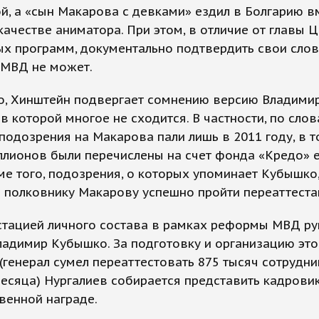
й, а «сын Макарова с девками» ездил в Болгарию в
качестве аниматора. При этом, в отличие от главы 
х программ, документально подтвердить свои слов
 МВД не может.
го, Хинштейн подвергает сомнению версию Владими
в которой многое не сходится. В частности, по сло
 подозрения на Макарова пали лишь в 2011 году, в 
ллионов были перечислены на счет фонда «Кредо» 
ме того, подозрения, о которых упоминает Кубышко,
 полковнику Макарову успешно пройти переаттеста
стацией личного состава в рамках реформы МВД р
адимир Кубышко. За подготовку и организацию это
(генерал сумел переаттестовать 875 тысяч сотрудни
есяца) Нургалиев собирается представить кадровик
венной награде.