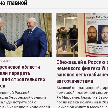
на главной
БЛАСТЬ
Сбежавший в Россию э
рсонской области
немецкого финтеха Wi
или передать
занялся сельхозбизне
 для строительства
автозапчастями
иев
Бывший операционный дир
аченной Россией
немецкой платёжной систем
ации Херсонской области
Ян Марсалек бежал из Евр
альдо встретился с
после краха компании в 202
ом Лукашенко в ходе своей
Сейчас он живёт в Москве, 