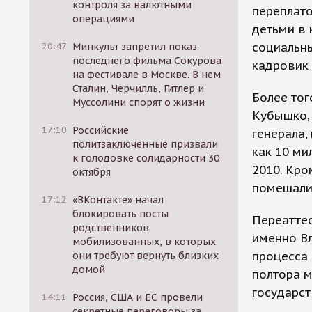
контроля за валютными
переплато
операциями
детьми в 
социальны
20:47
Минкульт запретил показ
последнего фильма Сокурова
кадровик
на фестивале в Москве. В нем
Сталин, Черчилль, Гитлер и
Более то
Муссолини спорят о жизни
Кубышко, 
17:10
Российские
генерала,
политзаключенные призвали
как 10 ми
к голодовке солидарности 30
2010. Кро
октября
помешали
17:12
«ВКонтакте» начал
блокировать посты
Переатте
родственников
именно Вл
мобилизованных, в которых
процесса 
они требуют вернуть близких
домой
полтора м
государст
14:11
Россия, США и ЕС провели
секретные переговоры за