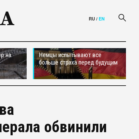
RU
/
EN
р на
Немцы испытывают все
больше страха перед будущим
ва
нерала обвинили