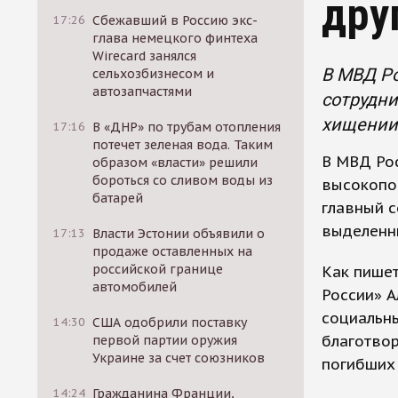
дру
17:26
Сбежавший в Россию экс-
глава немецкого финтеха
Wirecard занялся
В МВД Р
сельхозбизнесом и
автозапчастями
сотрудни
хищении 
17:16
В «ДНР» по трубам отопления
потечет зеленая вода. Таким
В МВД Рос
образом «власти» решили
бороться со сливом воды из
высокопос
батарей
главный с
выделенн
17:13
Власти Эстонии объявили о
продаже оставленных на
российской границе
Как пише
автомобилей
России» А
социальн
14:30
США одобрили поставку
благотвор
первой партии оружия
Украине за счет союзников
погибших 
14:24
Гражданина Франции,