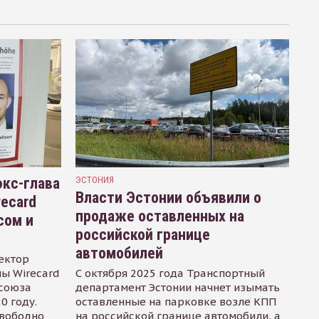
кс-глава
ЭСТОНИЯ
Власти Эстонии объявили о
recard
продаже оставленных на
сом и
российской границе
автомобилей
ектор
ы Wirecard
С октября 2025 года Транспортный
осоюза
департамент Эстонии начнет изымать
0 году.
оставленные на парковке возле КПП
свободно
на российской границе автомобили, а