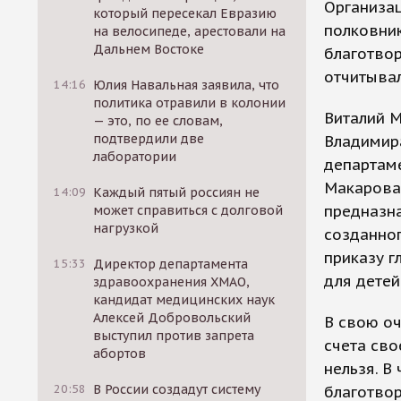
Организац
который пересекал Евразию
полковник
на велосипеде, арестовали на
Дальнем Востоке
благотвор
отчитывал
14:16
Юлия Навальная заявила, что
политика отравили в колонии
Виталий М
— это, по ее словам,
подтвердили две
Владимира
лаборатории
департаме
Макарова,
14:09
Каждый пятый россиян не
предназна
может справиться с долговой
нагрузкой
созданног
приказу г
15:33
Директор департамента
для детей
здравоохранения ХМАО,
кандидат медицинских наук
Алексей Добровольский
В свою оч
выступил против запрета
счета сво
абортов
нельзя. В
20:58
В России создадут систему
благотвор