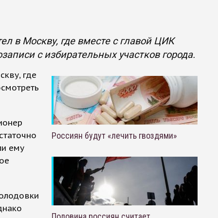
л в Москву, где вместе с главой ЦИК
записи с избирательных участков города.
скву, где
осмотреть
ионер
остаточно
Россиян будут «лечить гвоздями»
ли ему
кое
голодовки
днако
Половина россиян считает