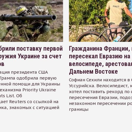
рили поставку первой
Гражданина Франции,
ружия Украине за счет
пересекал Евразию на
ов
велосипеде, арестова
Дальнем Востоке
ация президента США
Трампа одобрила первую
Софиан Сехили находится в
енной помощи для Украины
Уссурийска. Велосипедист,
еханизма Priority Ukraine
хотел поставить рекорд по 
s List. Об
пересечения Евразии, подо
ает Reuters со ссылкой на
незаконном пересечении р
ика, знакомых с ситуацией
границы