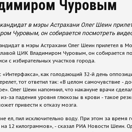
димиром Чуровым
андидат в мэры Астрахани Олег Шеин прилете
ом Чуровым, он собирается посмотреть видео
ндидат в мэры Астрахани Олег Шеин прилетел в Мо
 главой ЦИК Владимиром Чуровым, он собирается п
си с избирательных участков города.
 «Интерфакса», как голодающий 32-й день оппозиц
ерелет, тот ответил так: «В целом самочувствие - д
е». Олег Шеин напомнил, что накануне врачи сдела
из-за падения уровня глюкозы в крови - такое рез
ожет привести к отказу мозга.
 не ел, пил исключительно воду. При этом за время 
 на 12 килограммов», - сказал РИА Новости Шеин. О