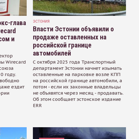
кс-глава
ЭСТОНИЯ
Власти Эстонии объявили о
recard
продаже оставленных на
сом и
российской границе
автомобилей
ектор
ы Wirecard
С октября 2025 года Транспортный
осоюза
департамент Эстонии начнет изымать
0 году.
оставленные на парковке возле КПП
свободно
на российской границе автомобили, а
даже ездит
потом - если их законные владельцы
ории
не объявятся через месяц - продавать.
Об этом сообщает эстонское издание
ERR