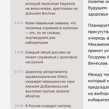
политик 
который пересекал Евразию
будущем. 
на велосипеде, арестовали на
Дальнем Востоке
здоровья 
14:16
Юлия Навальная заявила, что
Планирует
политика отравили в колонии
присутств
— это, по ее словам,
очередь в
подтвердили две
лаборатории
Михаилом 
примет уч
14:09
Каждый пятый россиян не
Госдумы п
может справиться с долговой
нагрузкой
Вячеслав
15:33
Директор департамента
Между тем
здравоохранения ХМАО,
который м
кандидат медицинских наук
Алексей Добровольский
председат
выступил против запрета
на выбора
абортов
избирател
20:58
В России создадут систему