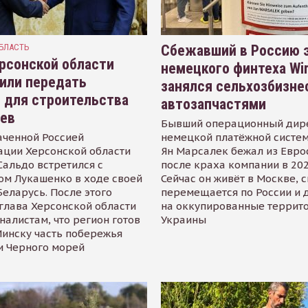
БЛАСТЬ
Сбежавший в Россию э
рсонской области
немецкого финтеха Wi
или передать
занялся сельхозбизне
 для строительства
автозапчастями
иев
Бывший операционный дир
аченной Россией
немецкой платёжной систем
ации Херсонской области
Ян Марсалек бежал из Евр
альдо встретился с
после краха компании в 202
ом Лукашенко в ходе своей
Сейчас он живёт в Москве, 
Беларусь. После этого
перемещается по России и 
глава Херсонской области
на оккупированные террит
налистам, что регион готов
Украины
инску часть побережья
и Черного морей