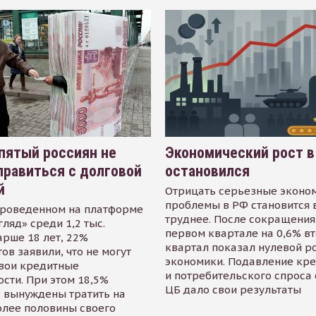
пятый россиян не
Экономический рост в
равиться с долговой
остановился
й
Отрицать серьезные эконо
проблемы в РФ становится 
проведенном на платформе
труднее. После сокращения
гляд» среди 1,2 тыс.
первом квартале на 0,6% в
арше 18 лет, 22%
квартал показал нулевой р
ов заявили, что не могут
экономики. Подавление кр
свои кредитные
и потребительского спроса
сти. При этом 18,5%
ЦБ дало свои результаты
 вынуждены тратить на
олее половины своего