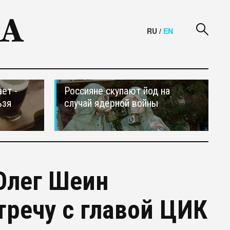
RU
/
EN
ет -
Россияне скупают йод на
ьзя
случай ядерной войны
Олег Шеин
тречу с главой ЦИК