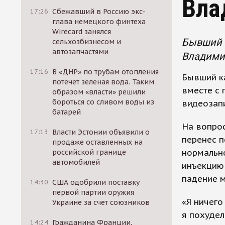
Вла
17:26
Сбежавший в Россию экс-
глава немецкого финтеха
Wirecard занялся
Бывший к
сельхозбизнесом и
автозапчастями
Владимир
17:16
В «ДНР» по трубам отопления
Бывший ка
потечет зеленая вода. Таким
вместе с
образом «власти» решили
бороться со сливом воды из
видеозапи
батарей
На вопрос
17:13
Власти Эстонии объявили о
перенес п
продаже оставленных на
нормально
российской границе
автомобилей
инъекцию 
падение м
14:30
США одобрили поставку
первой партии оружия
«Я ничего
Украине за счет союзников
я похудел
14:24
Гражданина Франции,