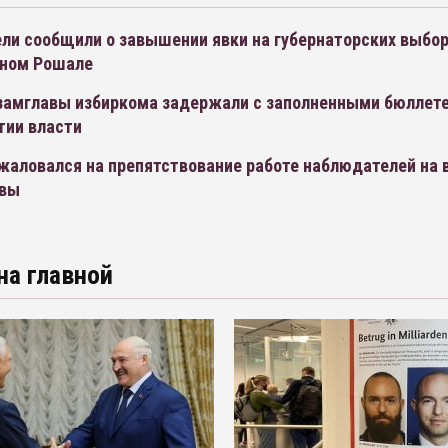
ли сообщили о завышении явки на губернаторских выбор
ном Рошале
 замглавы избиркома задержали с заполненными бюллет
тии власти
ожаловался на препятствование работе наблюдателей на 
квы
на главной