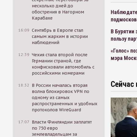
несколько дней до
Наблюдате
обострения в Нагорном
Карабахе
подмосков
16:09
Сентябрь в Европе стал
В Бурятии
самым жарким в истории
пользу пар
наблюдений
«Голос» п
12:39
Чехия стала второй после
мэра Мос
Германии страной, где
конфисковали автомобиль с
российскими номерами
Сейчас 
18:32
В России началась вторая
волна блокировок VPN по
одному из самых
распространенных и удобных
протоколов WireGuard
17:07
Власти Финляндии заплатят
по 750 евро
землевладельцам за