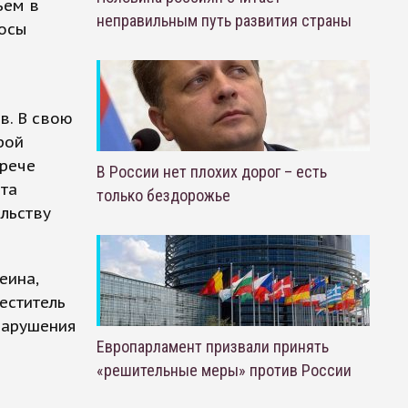
ьем в
неправильным путь развития страны
росы
в. В свою
рой
трече
В России нет плохих дорог – есть
ета
только бездорожье
льству
еина,
еститель
нарушения
Европарламент призвали принять
«решительные меры» против России