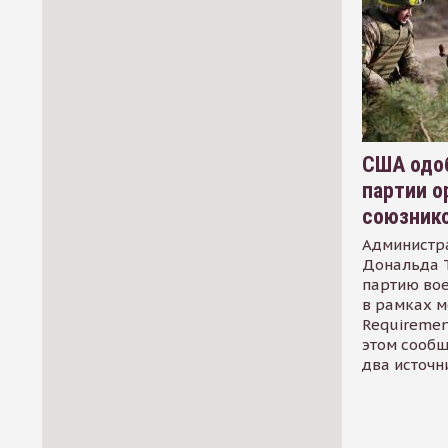
США одоб
партии о
союзник
Администр
Дональда 
партию во
в рамках м
Requirement
этом сообщ
два источн