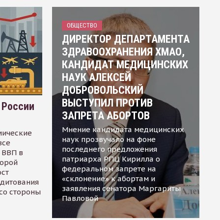
ОБЩЕСТВО
ДИРЕКТОР ДЕПАРТАМЕНТА
ЗДРАВООХРАНЕНИЯ ХМАО,
КАНДИДАТ МЕДИЦИНСКИХ
НАУК АЛЕКСЕЙ
ДОБРОВОЛЬСКИЙ
ВЫСТУПИЛ ПРОТИВ
 России
ЗАПРЕТА АБОРТОВ
Мнение кандидата медицинских
мические
наук прозвучало на фоне
все
последнего предложения
 ВВП в
патриарха РПЦ Кирилла о
торой
федеральном запрете на
ост
«склонение» к абортам и
едитования
заявления сенатора Маргариты
 со стороны
Павловой