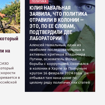
ПОЛИТИКА
ЮЛИЯ НАВАЛЬНАЯ
ЗАЯВИЛА, ЧТО ПОЛИТИКА
ОТРАВИЛИ В КОЛОНИИ —
ЭТО, ПО ЕЕ СЛОВАМ,
ПОДТВЕРДИЛИ ДВЕ
ЛАБОРАТОРИИ
 который
Алексей Навальный, один из
наиболее последовательных и
ли на
активных критиков Владимира
Путина, основатель Фонда
 СИЗО
борьбы с коррупцией, скончался
 который
в колонии в Харпе за Полярным
скорости
кругом 16 февраля 2024 года. Он
зревается в
отбывал там наказание по
оссийской
целому ряду политических статей