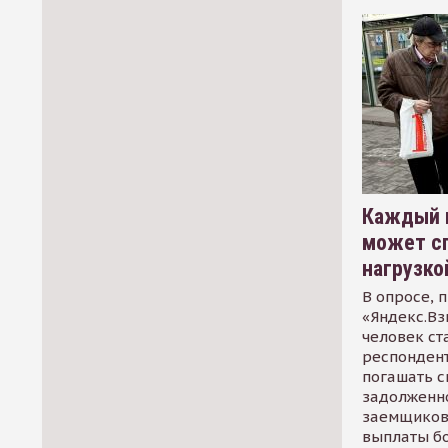
Каждый 
может сп
нагрузко
В опросе, 
«Яндекс.Вз
человек ст
респондент
погашать 
задолженно
заемщиков
выплаты б