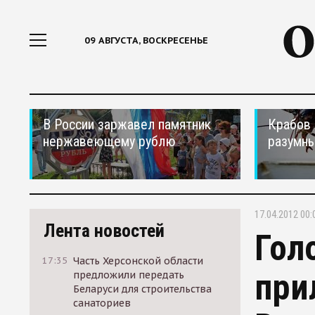
09 АВГУСТА, ВОСКРЕСЕНЬЕ
В России заржавел памятник
Крабов 
нержавеющему рублю
разумн
17.04.2012 00:
Лента новостей
Гол
17:35
Часть Херсонской области
при
предложили передать
Беларуси для строительства
санаториев