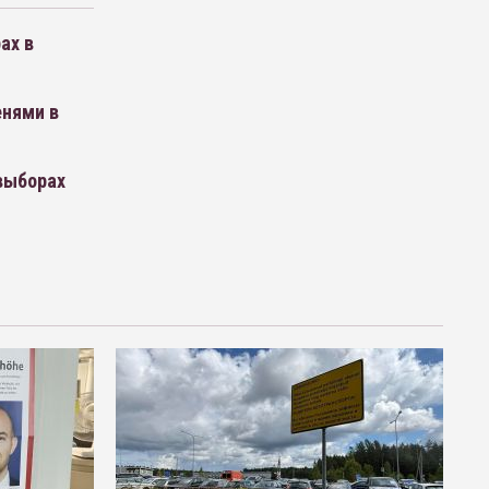
ах в
енями в
выборах