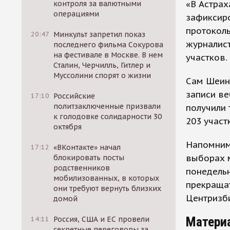
«В Астрах
контроля за валютными
операциями
зафиксиро
протоколы
20:47
Минкульт запретил показ
журналист
последнего фильма Сокурова
на фестивале в Москве. В нем
участков.
Сталин, Черчилль, Гитлер и
Муссолини спорят о жизни
Сам Шеин 
записи ве
17:10
Российские
политзаключенные призвали
получили 
к голодовке солидарности 30
203 участ
октября
Напомним,
17:12
«ВКонтакте» начал
выборах м
блокировать посты
родственников
понедельн
мобилизованных, в которых
прекращат
они требуют вернуть близких
Центризб
домой
Матери
14:11
Россия, США и ЕС провели
секретные переговоры за