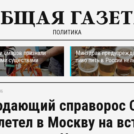
ПОЛИТИКА
и омаров признали
Минздрав предупрежда
ыми существами
пиво пить в России нел
06
одающий справорос 
летел в Москву на вс