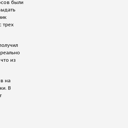
осов были
выдать
ник
с трех
получил
 реально
 что из
в на
ки. В
т