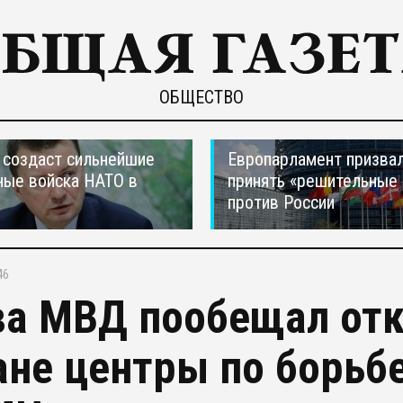
ОБЩЕСТВО
создаст сильнейшие
Европарламент призва
ные войска НАТО в
принять «решительные
против России
46
ва МВД пообещал отк
ане центры по борьб