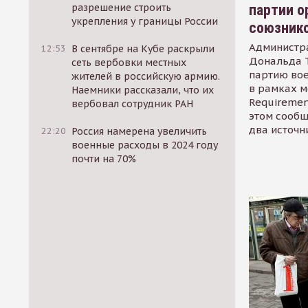
партии о
разрешение строить
укрепления у границы России
союзник
Администр
12:53
В сентябре на Кубе раскрыли
Дональда 
сеть вербовки местных
партию во
жителей в российскую армию.
в рамках м
Наемники рассказали, что их
Requirement
вербовал сотрудник РАН
этом сообщ
два источн
22:20
Россия намерена увеличить
военные расходы в 2024 году
почти на 70%