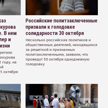
каз
Российские политзаключенные
окурова
призвали к голодовке
. В нем
солидарности 30 октября
лер и
Несколько российских политиков и
общественных деятелей, находящихся
изни
за решеткой и признанных
ретило
политзаключенными, заявили, что
Сокурова
проведут 30 октября однодневную
 году, на
голодовку
ый
15 октября