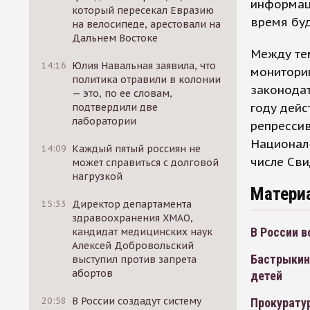
информац
который пересекал Евразию
время буд
на велосипеде, арестовали на
Дальнем Востоке
Между тем
14:16
Юлия Навальная заявила, что
монитори
политика отравили в колонии
законодат
— это, по ее словам,
году дейс
подтвердили две
лаборатории
репрессив
Национал-
14:09
Каждый пятый россиян не
числе Сви
может справиться с долговой
нагрузкой
Матери
15:33
Директор департамента
здравоохранения ХМАО,
В России в
кандидат медицинских наук
Алексей Добровольский
Бастрыкин
выступил против запрета
абортов
детей
20:58
В России создадут систему
Прокурату