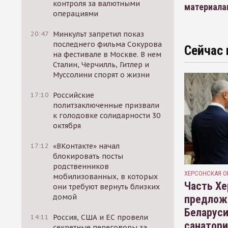
контроля за валютными
материала
операциями
20:47
Минкульт запретил показ
последнего фильма Сокурова
Сейчас 
на фестивале в Москве. В нем
Сталин, Черчилль, Гитлер и
Муссолини спорят о жизни
17:10
Российские
политзаключенные призвали
к голодовке солидарности 30
октября
17:12
«ВКонтакте» начал
блокировать посты
родственников
ХЕРСОНСКАЯ О
мобилизованных, в которых
Часть Хе
они требуют вернуть близких
домой
предлож
Беларуси
14:11
Россия, США и ЕС провели
санатор
секретные переговоры за