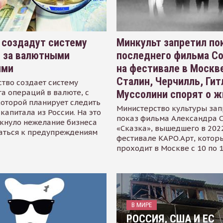
 создадут систему
Минкульт запретил по
я за валютными
последнего фильма С
ями
на фестивале в Москве
Сталин, Черчилль, Гит
тво создает систему
а операций в валюте, с
Муссолини спорят о ж
оторой планирует следить
Министерство культуры зап
капитала из России. На это
показ фильма Александра 
кнуло нежелание бизнеса
«Сказка», вышедшего в 2022
аться к предупреждениям
фестивале КАРО.Арт, котор
проходит в Москве с 10 по 
В МИРЕ
РОССИЯ, США И ЕС