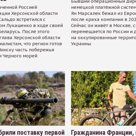
Бывший операционный дир
аченной Россией
немецкой платёжной систем
ации Херсонской области
Ян Марсалек бежал из Евр
альдо встретился с
после краха компании в 202
ом Лукашенко в ходе своей
Сейчас он живёт в Москве, 
Беларусь. После этого
перемещается по России и 
глава Херсонской области
на оккупированные террит
налистам, что регион готов
Украины
инску часть побережья
и Черного морей
рили поставку первой
Гражданина Франции,