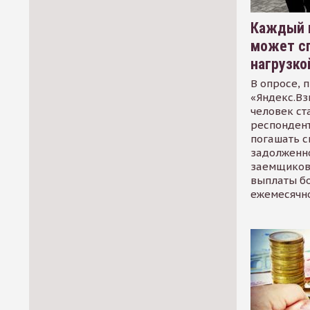
Каждый 
может сп
нагрузко
В опросе, 
«Яндекс.Вз
человек ст
респондент
погашать 
задолженно
заемщиков
выплаты б
ежемесячн