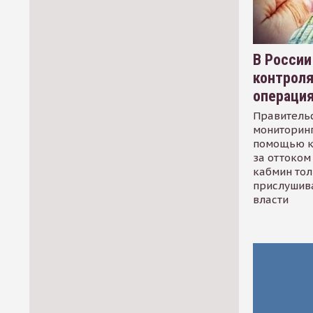
В России
контрол
операци
Правительс
мониторинг
помощью к
за оттоком 
кабмин тол
прислушив
власти