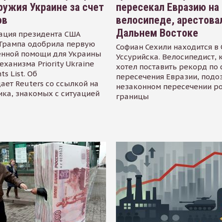
ружия Украине за счет
пересекал Евразию на
ов
велосипеде, арестова
Дальнем Востоке
ация президента США
Трампа одобрила первую
Софиан Сехили находится в
енной помощи для Украины
Уссурийска. Велосипедист,
еханизма Priority Ukraine
хотел поставить рекорд по 
s List. Об
пересечения Евразии, подо
ает Reuters со ссылкой на
незаконном пересечении р
ика, знакомых с ситуацией
границы