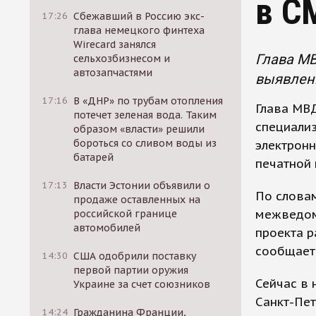
в С
17:26
Сбежавший в Россию экс-
глава немецкого финтеха
Wirecard занялся
Глава М
сельхозбизнесом и
автозапчастями
выявлен
17:16
В «ДНР» по трубам отопления
Глава МВД
потечет зеленая вода. Таким
специали
образом «власти» решили
бороться со сливом воды из
электронн
батарей
печатной 
17:13
Власти Эстонии объявили о
По слова
продаже оставленных на
межведом
российской границе
автомобилей
проекта р
сообщает
14:30
США одобрили поставку
первой партии оружия
Сейчас в 
Украине за счет союзников
Санкт-Пет
14:24
Гражданина Франции,