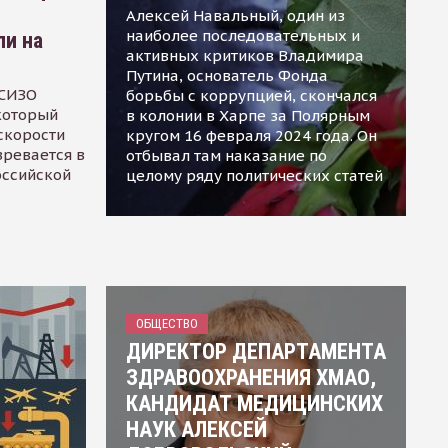
Алексей Навальный, один из
наиболее последовательных и
ли на
активных критиков Владимира
Путина, основатель Фонда
 СИЗО
борьбы с коррупцией, скончался
 который
в колонии в Харпе за Полярным
скорости
кругом 16 февраля 2024 года. Он
зревается в
отбывал там наказание по
оссийской
целому ряду политических статей
ОБЩЕСТВО
ДИРЕКТОР ДЕПАРТАМЕНТА
ЗДРАВООХРАНЕНИЯ ХМАО,
КАНДИДАТ МЕДИЦИНСКИХ
НАУК АЛЕКСЕЙ