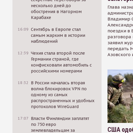
несколько дней до
Глава назн
обострения в Нагорном
администр
Карабахе
Владимир С
Александр
16:09
Сентябрь в Европе стал
поездки в 
самым жарким в истории
разговора 
наблюдений
заявил жур
передать М
12:39
Чехия стала второй после
Азовского 
Германии страной, где
конфисковали автомобиль с
российскими номерами
18:32
В России началась вторая
волна блокировок VPN по
одному из самых
распространенных и удобных
протоколов WireGuard
17:07
Власти Финляндии заплатят
по 750 евро
США одоб
землевладельцам за