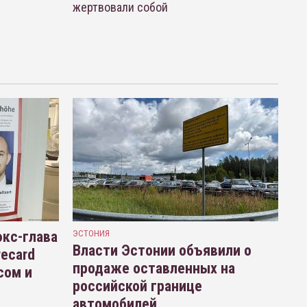
жертвовали собой
кс-глава
ЭСТОНИЯ
Власти Эстонии объявили о
recard
продаже оставленных на
сом и
российской границе
автомобилей