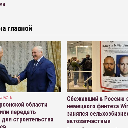
ми
на главной
БЛАСТЬ
Сбежавший в Россию э
рсонской области
немецкого финтеха Wi
или передать
занялся сельхозбизне
 для строительства
автозапчастями
иев