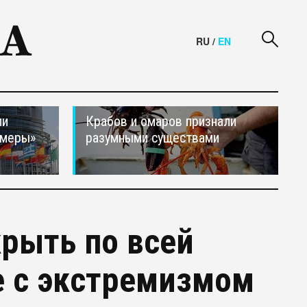
RU
/
EN
ли
Крабов и омаров признали
 меры»
разумными существами
рыть по всей
е с экстремизмом