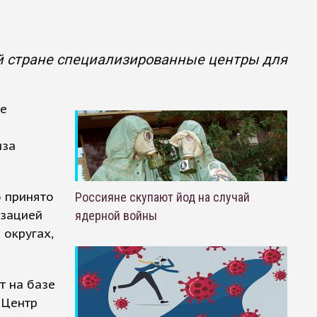
й стране специализированные центры для
не
иза
 принято
Россияне скупают йод на случай
изацией
ядерной войны
 округах,
т на базе
«Центр