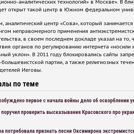
ионно-аналитических технологий» в Москве». В бл
ет открыт такой центр в Южном федеральном унив
, аналитический центр «Сова», который занимается
нгом неправомерного применения антиэкстремистс
ельства, в своем последнем докладе указал на то, 
твия органов по регулированию интернета «носили 
ный уклон». В 2011 году блокировались сайты зап
большевистской партии, а также религиозных течен
детелей Иеговы.
алы по теме
озбуждено первое с начала войны дело об оскорблении 
 поручил проверить высказывания Красовского про укра
ра потребовала признать песни Оксимирона экстремистс