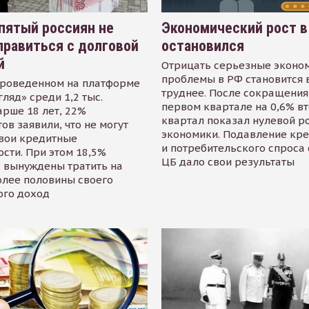
пятый россиян не
Экономический рост в
равиться с долговой
остановился
й
Отрицать серьезные эконо
проблемы в РФ становится 
проведенном на платформе
труднее. После сокращения
гляд» среди 1,2 тыс.
первом квартале на 0,6% в
арше 18 лет, 22%
квартал показал нулевой р
ов заявили, что не могут
экономики. Подавление кр
свои кредитные
и потребительского спроса
сти. При этом 18,5%
ЦБ дало свои результаты
 вынуждены тратить на
олее половины своего
ого доход