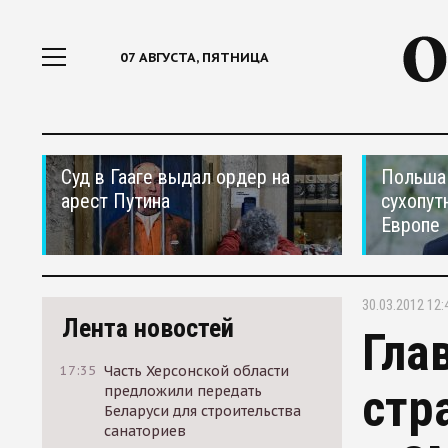
07 АВГУСТА, ПЯТНИЦА
Суд в Гааге выдал ордер на
Польша 
арест Путина
сухопут
Европе
30.03.2012 12:
Лента новостей
Гла
17:35
Часть Херсонской области
стр
предложили передать
Беларуси для строительства
санаториев