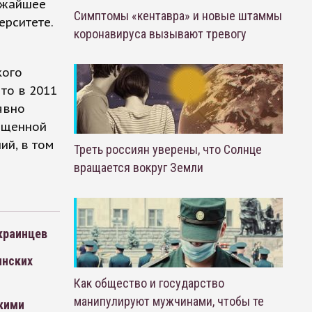
ижайшее
Симптомы «кентавра» и новые штаммы
ерситете.
коронавируса вызывают тревогу
кого
что в 2011
явно
рещенной
ий, в том
Треть россиян уверены, что Солнце
вращается вокруг Земли
украинцев
инских
Как общество и государство
манипулируют мужчинами, чтобы те
кими