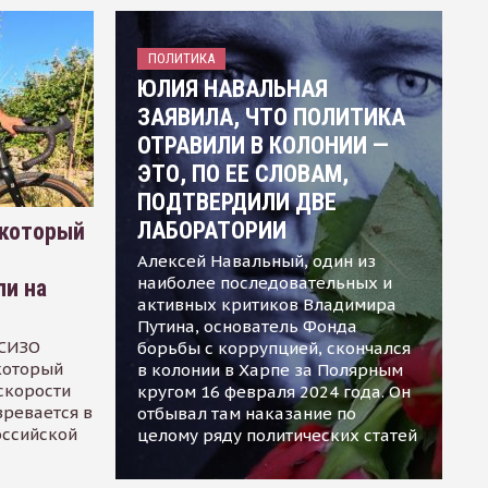
ПОЛИТИКА
ЮЛИЯ НАВАЛЬНАЯ
ЗАЯВИЛА, ЧТО ПОЛИТИКА
ОТРАВИЛИ В КОЛОНИИ —
ЭТО, ПО ЕЕ СЛОВАМ,
ПОДТВЕРДИЛИ ДВЕ
ЛАБОРАТОРИИ
 который
Алексей Навальный, один из
наиболее последовательных и
ли на
активных критиков Владимира
Путина, основатель Фонда
 СИЗО
борьбы с коррупцией, скончался
 который
в колонии в Харпе за Полярным
скорости
кругом 16 февраля 2024 года. Он
зревается в
отбывал там наказание по
оссийской
целому ряду политических статей