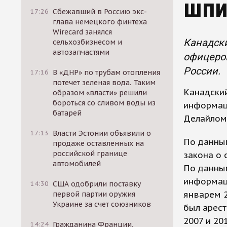
шпи
17:26
Сбежавший в Россию экс-
глава немецкого финтеха
Wirecard занялся
Канадски
сельхозбизнесом и
автозапчастями
офицеро
России.
17:16
В «ДНР» по трубам отопления
потечет зеленая вода. Таким
Канадский
образом «власти» решили
бороться со сливом воды из
информац
батарей
Делайлом,
17:13
Власти Эстонии объявили о
По данны
продаже оставленных на
российской границе
закона о 
автомобилей
По данным
информац
14:30
США одобрили поставку
январем 2
первой партии оружия
Украине за счет союзников
был арест
2007 и 20
14:24
Гражданина Франции,