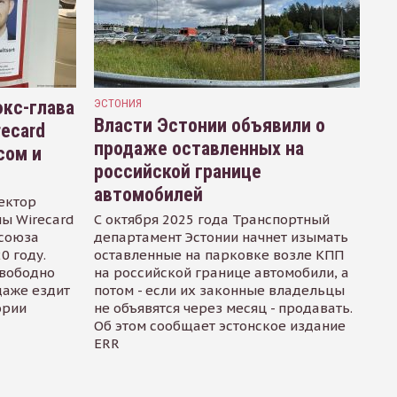
кс-глава
ЭСТОНИЯ
Власти Эстонии объявили о
recard
продаже оставленных на
сом и
российской границе
автомобилей
ектор
ы Wirecard
С октября 2025 года Транспортный
осоюза
департамент Эстонии начнет изымать
0 году.
оставленные на парковке возле КПП
свободно
на российской границе автомобили, а
даже ездит
потом - если их законные владельцы
ории
не объявятся через месяц - продавать.
Об этом сообщает эстонское издание
ERR