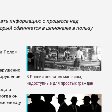
овать информацию о процессе над
рый обвиняется в шпионаже в пользу
и Полом
нарушение
арушение.
В России появятся магазины,
недоступные для простых граждан
ода и
когда он
кже между