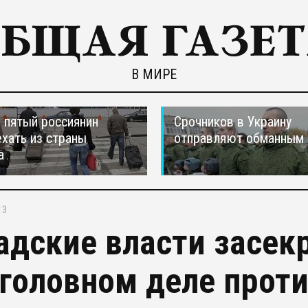
В МИРЕ
пятый россиянин
Срочников в Украину
ехать из страны
отправляют обманным 
а
13
адские власти засек
уголовном деле прот