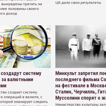
ЦБ дало свои результаты
 вынуждены тратить на
олее половины своего
ого доход
 создадут систему
Минкульт запретил по
я за валютными
последнего фильма С
ями
на фестивале в Москве
Сталин, Черчилль, Гит
тво создает систему
а операций в валюте, с
Муссолини спорят о ж
оторой планирует следить
Министерство культуры зап