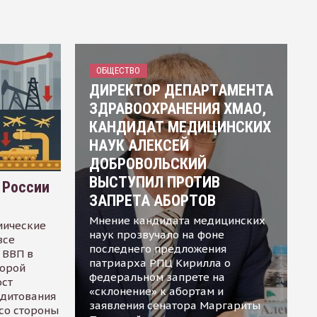
ОБЩЕСТВО
ДИРЕКТОР ДЕПАРТАМЕНТА
ЗДРАВООХРАНЕНИЯ ХМАО,
КАНДИДАТ МЕДИЦИНСКИХ
НАУК АЛЕКСЕЙ
ДОБРОВОЛЬСКИЙ
ВЫСТУПИЛ ПРОТИВ
 России
ЗАПРЕТА АБОРТОВ
Мнение кандидата медицинских
мические
наук прозвучало на фоне
все
последнего предложения
 ВВП в
патриарха РПЦ Кирилла о
торой
федеральном запрете на
ост
«склонение» к абортам и
едитования
заявления сенатора Маргариты
 со стороны