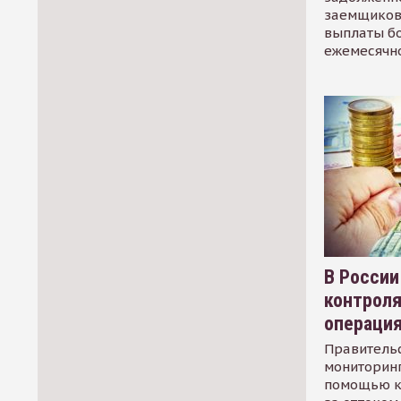
заемщиков
выплаты б
ежемесячн
В России
контрол
операци
Правительс
мониторинг
помощью к