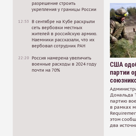
разрешение строить
укрепления у границы России
12:53
В сентябре на Кубе раскрыли
сеть вербовки местных
жителей в российскую армию.
Наемники рассказали, что их
вербовал сотрудник РАН
22:20
Россия намерена увеличить
США одоб
военные расходы в 2024 году
почти на 70%
партии о
союзник
Администр
Дональда 
партию во
в рамках м
Requirement
этом сообщ
два источн