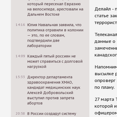
который пересекал Евразию
Делайл - 
на велосипеде, арестовали на
Дальнем Востоке
статье за
террорист
14:16
Юлия Навальная заявила, что
политика отравили в колонии
Телеканал
— это, по ее словам,
подтвердили две
данные о 
лаборатории
замеченн
канадско
14:09
Каждый пятый россиян не
может справиться с долговой
Напомним
нагрузкой
высылке 
15:33
Директор департамента
опроверг 
здравоохранения ХМАО,
по плану.
кандидат медицинских наук
Алексей Добровольский
выступил против запрета
27 марта 
абортов
которой и
офицером
20:58
В России создадут систему