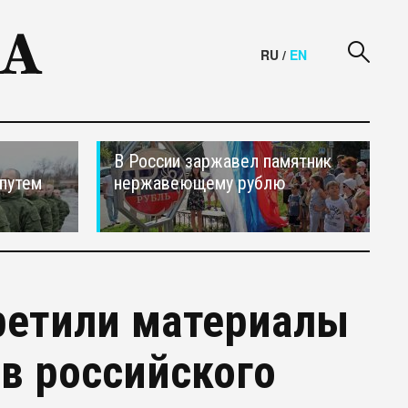
RU
/
EN
В России заржавел памятник
путем
нержавеющему рублю
ретили материалы
ив российского