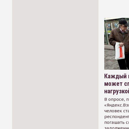
Каждый 
может сп
нагрузко
В опросе, 
«Яндекс.Вз
человек ст
респондент
погашать 
задолженно