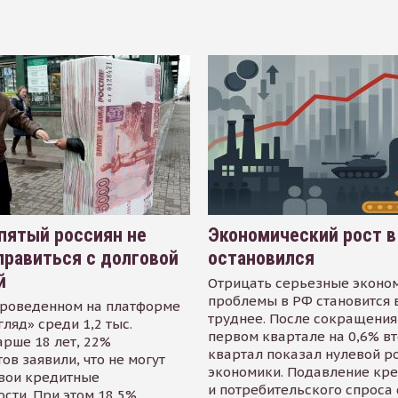
пятый россиян не
Экономический рост в
равиться с долговой
остановился
й
Отрицать серьезные эконо
проблемы в РФ становится 
проведенном на платформе
труднее. После сокращения
гляд» среди 1,2 тыс.
первом квартале на 0,6% в
арше 18 лет, 22%
квартал показал нулевой р
ов заявили, что не могут
экономики. Подавление кр
свои кредитные
и потребительского спроса
сти. При этом 18,5%