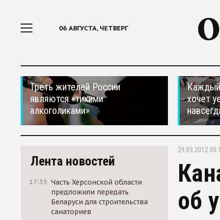
06 АВГУСТА, ЧЕТВЕРГ
Треть жителей России
Каждый 
являются «тихими
хочет у
алкоголиками»
навсегд
29.03.2012 00:
Лента новостей
Кан
17:35
Часть Херсонской области
об 
предложили передать
Беларуси для строительства
санаториев