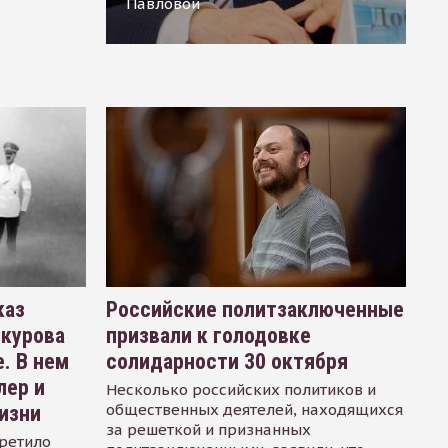
Павловой
каз
Российские политзаключенные
окурова
призвали к голодовке
. В нем
солидарности 30 октября
лер и
Несколько российских политиков и
общественных деятелей, находящихся
изни
за решеткой и признанных
ретило