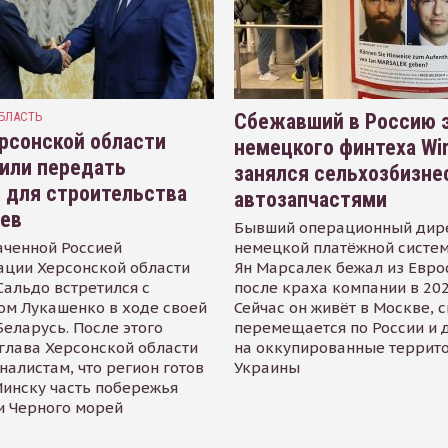
БЛАСТЬ
Сбежавший в Россию э
рсонской области
немецкого финтеха Wi
или передать
занялся сельхозбизне
 для строительства
автозапчастями
иев
Бывший операционный дир
аченной Россией
немецкой платёжной систем
ации Херсонской области
Ян Марсалек бежал из Евр
альдо встретился с
после краха компании в 202
ом Лукашенко в ходе своей
Сейчас он живёт в Москве, 
Беларусь. После этого
перемещается по России и 
глава Херсонской области
на оккупированные террит
налистам, что регион готов
Украины
инску часть побережья
и Черного морей