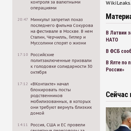
контроля за валютными
WikiLeaks
операциями
Матери
20:47
Минкульт запретил показ
последнего фильма Сокурова
на фестивале в Москве. В нем
В Латвии 
Сталин, Черчилль, Гитлер и
НАТО
Муссолини спорят о жизни
В ФСБ соо
17:10
Российские
политзаключенные призвали
В Ялте по
к голодовке солидарности 30
России»
октября
17:12
«ВКонтакте» начал
блокировать посты
Сейчас 
родственников
мобилизованных, в которых
они требуют вернуть близких
домой
14:11
Россия, США и ЕС провели
секретные переговоры за