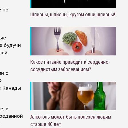
е по
Шпионы, шпионы, кругом одни шпионы!
ные
е будучи
лей
Какое питание приводит к сердечно-
сосудистым заболеваниям?
ли о
Ф
з Канады
е, в
ереданной
Алкоголь может быть полезен людям
х
старше 40 лет