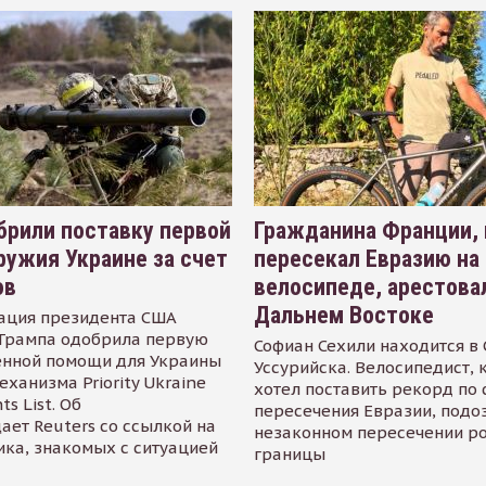
рили поставку первой
Гражданина Франции,
ружия Украине за счет
пересекал Евразию на
ов
велосипеде, арестова
Дальнем Востоке
ация президента США
Трампа одобрила первую
Софиан Сехили находится в
енной помощи для Украины
Уссурийска. Велосипедист,
еханизма Priority Ukraine
хотел поставить рекорд по 
s List. Об
пересечения Евразии, подо
ает Reuters со ссылкой на
незаконном пересечении р
ика, знакомых с ситуацией
границы