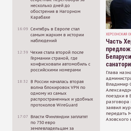
несколько дней до
обострения в Нагорном
Карабахе
16:09
Сентябрь в Европе стал
ХЕРСОНСКАЯ О
самым жарким в истории
Часть Хе
наблюдений
предлож
12:39
Чехия стала второй после
Беларуси
Германии страной, где
санатор
конфисковали автомобиль с
российскими номерами
Глава назн
администр
18:32
В России началась вторая
Владимир С
волна блокировок VPN по
Александр
одному из самых
поездки в 
распространенных и удобных
разговора 
протоколов WireGuard
заявил жур
передать М
17:07
Власти Финляндии заплатят
Азовского 
по 750 евро
землевладельцам за