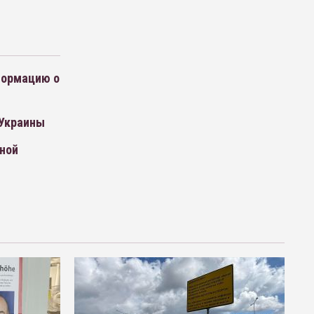
формацию о
 Украины
иной