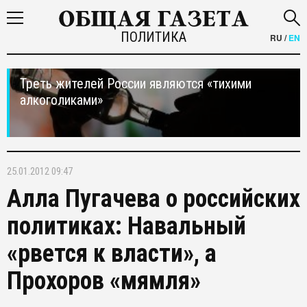
ПОЛИТИКА
RU
/
EN
Треть жителей России являются «тихими
алкоголиками»
25.01.2012 09:47
Алла Пугачева о российских
политиках: Навальный
«рвется к власти», а
Прохоров «мямля»