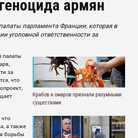
 геноцида армян
палаты парламента Франции, которая в
ии уголовной ответственности за
й палаты
аря,
ти за
ся, что
опроект,
Крабов и омаров признали разумными
бщает
существами
 что
а, а также
ля борьбы