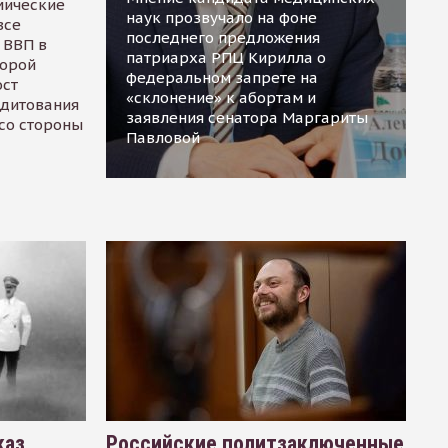
мические
наук прозвучало на фоне
все
последнего предложения
 ВВП в
патриарха РПЦ Кирилла о
торой
федеральном запрете на
ост
«склонение» к абортам и
едитования
заявления сенатора Маргариты
 со стороны
Павловой
каз
Российские политзаключенные