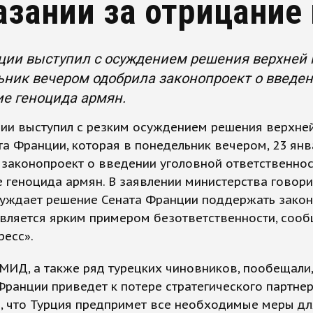
азании за отрицание
ции выступил с осуждением решения верхней 
ник вечером одобрила законопроект о введен
е геноцида армян.
ии выступил с резким осуждением решения верхне
а Франции, которая в понедельник вечером, 23 янв
законопроект о введении уголовной ответственнос
 геноцида армян. В заявлении министерства говорит
суждает решение Сената Франции поддержать закон
вляется ярким примером безответственности, соо
ресс».
МИД, а также ряд турецких чиновников, пообещали,
ранции приведет к потере стратегического партнер
, что Турция предпримет все необходимые меры д