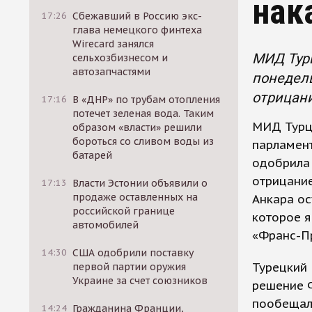
нак
17:26
Сбежавший в Россию экс-
глава немецкого финтеха
Wirecard занялся
МИД Тур
сельхозбизнесом и
автозапчастями
понедель
отрицани
17:16
В «ДНР» по трубам отопления
потечет зеленая вода. Таким
МИД Турц
образом «власти» решили
бороться со сливом воды из
парламент
батарей
одобрила 
отрицание
17:13
Власти Эстонии объявили о
продаже оставленных на
Анкара о
российской границе
которое я
автомобилей
«Франс-П
14:30
США одобрили поставку
Турецкий 
первой партии оружия
Украине за счет союзников
решение Ф
пообещал
14:24
Гражданина Франции,