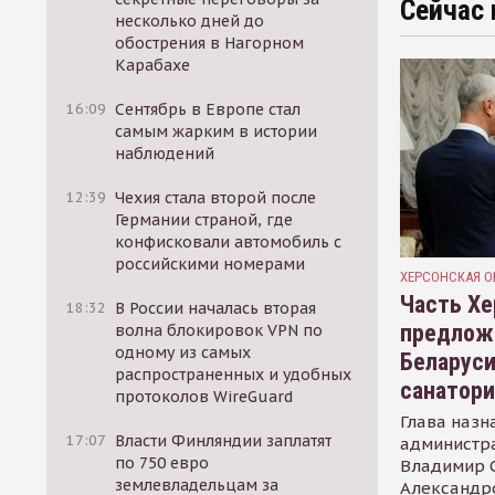
Сейчас 
несколько дней до
обострения в Нагорном
Карабахе
16:09
Сентябрь в Европе стал
самым жарким в истории
наблюдений
12:39
Чехия стала второй после
Германии страной, где
конфисковали автомобиль с
российскими номерами
ХЕРСОНСКАЯ О
Часть Хе
18:32
В России началась вторая
предлож
волна блокировок VPN по
одному из самых
Беларуси
распространенных и удобных
санатор
протоколов WireGuard
Глава назн
17:07
Власти Финляндии заплатят
администр
по 750 евро
Владимир С
землевладельцам за
Александр