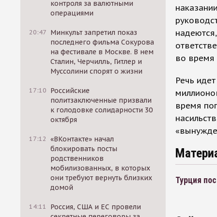
контроля за валютными
наказании
операциями
руководс
надеются,
20:47
Минкульт запретил показ
последнего фильма Сокурова
ответстве
на фестивале в Москве. В нем
во время
Сталин, Черчилль, Гитлер и
Муссолини спорят о жизни
Речь идет
17:10
Российские
миллионо
политзаключенные призвали
время пог
к голодовке солидарности 30
насильств
октября
«вынужде
17:12
«ВКонтакте» начал
блокировать посты
Матери
родственников
мобилизованных, в которых
они требуют вернуть близких
Турция пос
домой
14:11
Россия, США и ЕС провели
секретные переговоры за