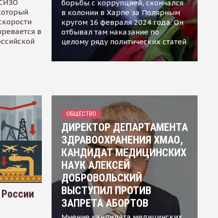
 СИЗО
борьбы с коррупцией, скончался
 который
в колонии в Харпе за Полярным
скорости
кругом 16 февраля 2024 года. Он
зревается в
отбывал там наказание по
оссийской
целому ряду политических статей
ОБЩЕСТВО
ДИРЕКТОР ДЕПАРТАМЕНТА
ЗДРАВООХРАНЕНИЯ ХМАО,
КАНДИДАТ МЕДИЦИНСКИХ
НАУК АЛЕКСЕЙ
ДОБРОВОЛЬСКИЙ
ВЫСТУПИЛ ПРОТИВ
 России
ЗАПРЕТА АБОРТОВ
Мнение кандидата медицинских