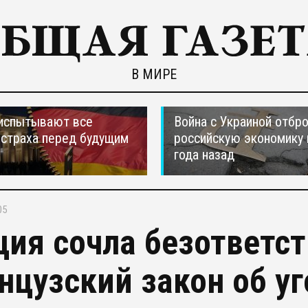
В МИРЕ
испытывают все
Война с Украиной отбр
страха перед будущим
российскую экономику 
года назад
05
ция сочла безответс
нцузский закон об у