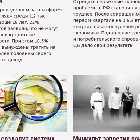
й
Отрицать серьезные эконо
проблемы в РФ становится 
проведенном на платформе
труднее. После сокращения
гляд» среди 1,2 тыс.
первом квартале на 0,6% в
арше 18 лет, 22%
квартал показал нулевой р
ов заявили, что не могут
экономики. Подавление кр
свои кредитные
и потребительского спроса
сти. При этом 18,5%
ЦБ дало свои результаты
 вынуждены тратить на
олее половины своего
ого доход
 создадут систему
Минкульт запретил по