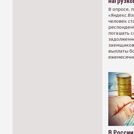
нагрузко
В опросе, 
«Яндекс.Вз
человек ст
респондент
погашать 
задолженно
заемщиков
выплаты б
ежемесячн
В России