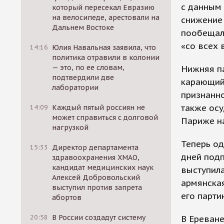
с данным 
который пересекал Евразию
на велосипеде, арестовали на
снижение 
Дальнем Востоке
пообещала
«со всех 
14:16
Юлия Навальная заявила, что
политика отравили в колонии
— это, по ее словам,
Нижняя па
подтвердили две
карающий
лаборатории
признанно
также осу
14:09
Каждый пятый россиян не
может справиться с долговой
Париже на
нагрузкой
Теперь од
15:33
Директор департамента
дней подп
здравоохранения ХМАО,
кандидат медицинских наук
выступил
Алексей Добровольский
армянская
выступил против запрета
его парти
абортов
20:58
В России создадут систему
В Ереване