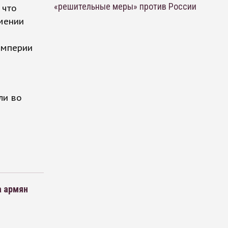
«решительные меры» против России
 что
мении
империи
ли во
а армян