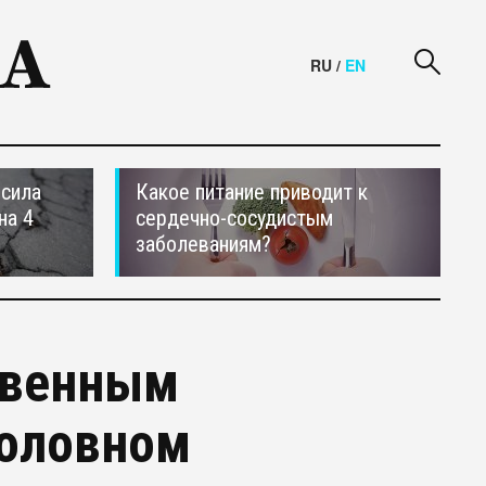
RU
/
EN
осила
Какое питание приводит к
на 4
сердечно-сосудистым
заболеваниям?
твенным
головном