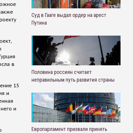
можное
также
Суд в Гааге выдал ордер на арест
роекту
Путина
оект,
о
Турция
осла в
Половина россиян считает
неправильным путь развития страны
ение 15
ия и
енная
него и
Европарламент призвали принять
о