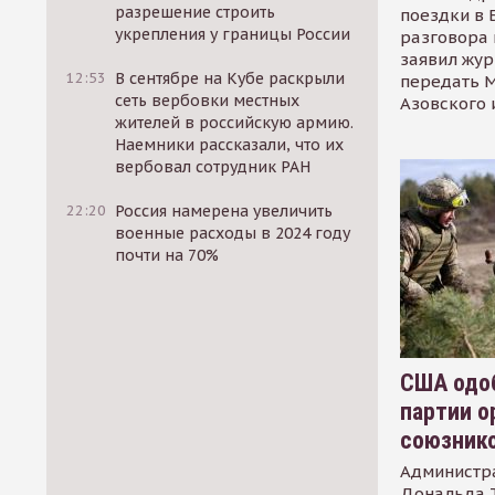
разрешение строить
поездки в 
укрепления у границы России
разговора 
заявил жур
12:53
В сентябре на Кубе раскрыли
передать М
сеть вербовки местных
Азовского 
жителей в российскую армию.
Наемники рассказали, что их
вербовал сотрудник РАН
22:20
Россия намерена увеличить
военные расходы в 2024 году
почти на 70%
США одоб
партии о
союзник
Администр
Дональда 