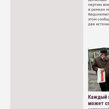
партию во
в рамках м
Requirement
этом сообщ
два источн
Каждый 
может сп