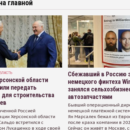
на главной
БЛАСТЬ
Сбежавший в Россию э
рсонской области
немецкого финтеха Wi
или передать
занялся сельхозбизне
 для строительства
автозапчастями
иев
Бывший операционный дир
аченной Россией
немецкой платёжной систем
ации Херсонской области
Ян Марсалек бежал из Евр
альдо встретился с
после краха компании в 202
ом Лукашенко в ходе своей
Сейчас он живёт в Москве, 