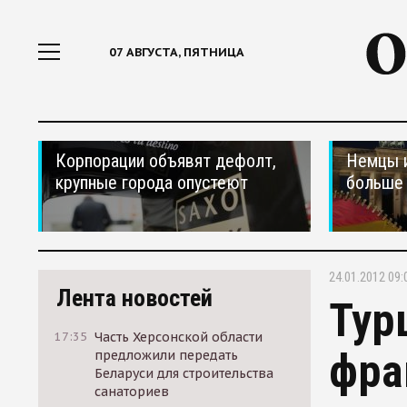
07 АВГУСТА, ПЯТНИЦА
Корпорации объявят дефолт,
Немцы 
крупные города опустеют
больше 
24.01.2012 09:
Лента новостей
Тур
17:35
Часть Херсонской области
фра
предложили передать
Беларуси для строительства
санаториев