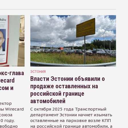
кс-глава
ЭСТОНИЯ
Власти Эстонии объявили о
recard
продаже оставленных на
сом и
российской границе
автомобилей
ектор
ы Wirecard
С октября 2025 года Транспортный
осоюза
департамент Эстонии начнет изымать
0 году.
оставленные на парковке возле КПП
свободно
на российской границе автомобили, а