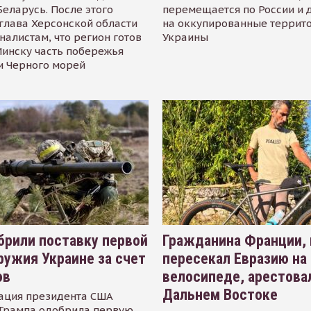
Беларусь. После этого
перемещается по России и 
глава Херсонской области
на оккупированные террит
налистам, что регион готов
Украины
инску часть побережья
и Черного морей
рили поставку первой
Гражданина Франции,
ружия Украине за счет
пересекал Евразию на
ов
велосипеде, арестова
Дальнем Востоке
ация президента США
Трампа одобрила первую