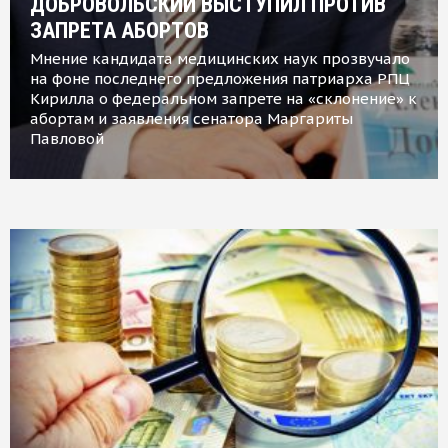
ДОБРОВОЛЬСКИЙ ВЫСТУПИЛ ПРОТИВ
ЗАПРЕТА АБОРТОВ
Мнение кандидата медицинских наук прозвучало
на фоне последнего предложения патриарха РПЦ
Кирилла о федеральном запрете на «склонение» к
абортам и заявления сенатора Маргариты
Павловой