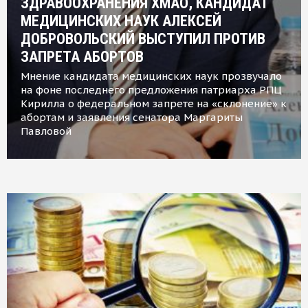
ЗДРАВООХРАНЕНИЯ ХМАО, КАНДИДАТ
МЕДИЦИНСКИХ НАУК АЛЕКСЕЙ
ДОБРОВОЛЬСКИЙ ВЫСТУПИЛ ПРОТИВ
ЗАПРЕТА АБОРТОВ
Мнение кандидата медицинских наук прозвучало
на фоне последнего предложения патриарха РПЦ
Кирилла о федеральном запрете на «склонение» к
абортам и заявления сенатора Маргариты
Павловой