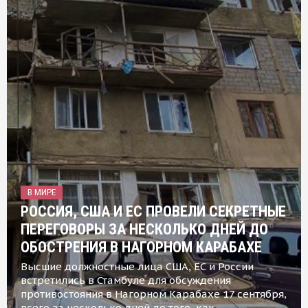
В МИРЕ
РОССИЯ, США И ЕС ПРОВЕЛИ СЕКРЕТНЫЕ
ПЕРЕГОВОРЫ ЗА НЕСКОЛЬКО ДНЕЙ ДО
ОБОСТРЕНИЯ В НАГОРНОМ КАРАБАХЕ
Высшие должностные лица США, ЕС и России
встретились в Стамбуле для обсуждения
противостояния в Нагорном Карабахе 17 сентября,
всего за несколько дней до того, как