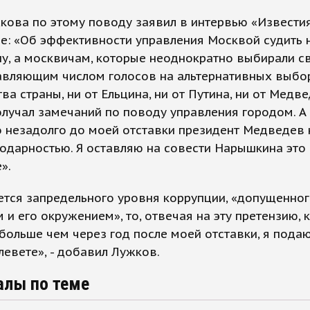
кова по этому поводу заявил в интервью «Извести
е: «Об эффективности управления Москвой судить 
у, а москвичам, которые неоднократно выбирали с
авляющим числом голосов на альтернативных выбор
ва страны, ни от Ельцина, ни от Путина, ни от Медве
олучал замечаний по поводу управления городом. А
 незадолго до моей отставки президент Медведев 
одарностью. Я оставляю на совести Нарышкина это
».
ется запредельного уровня коррупции, «допущенно
и его окружением», то, отвечая на эту претензию, 
больше чем через год после моей отставки, я подаю
левете», - добавил Лужков.
алы по теме