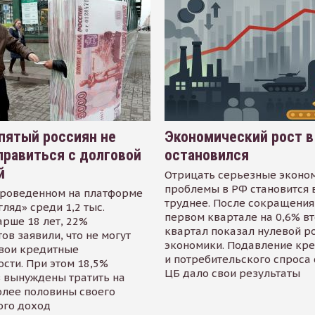
пятый россиян не
Экономический рост в
равиться с долговой
остановился
й
Отрицать серьезные эконо
проблемы в РФ становится 
проведенном на платформе
труднее. После сокращения
гляд» среди 1,2 тыс.
первом квартале на 0,6% в
арше 18 лет, 22%
квартал показал нулевой р
ов заявили, что не могут
экономики. Подавление кр
свои кредитные
и потребительского спроса
сти. При этом 18,5%
ЦБ дало свои результаты
 вынуждены тратить на
олее половины своего
ого доход