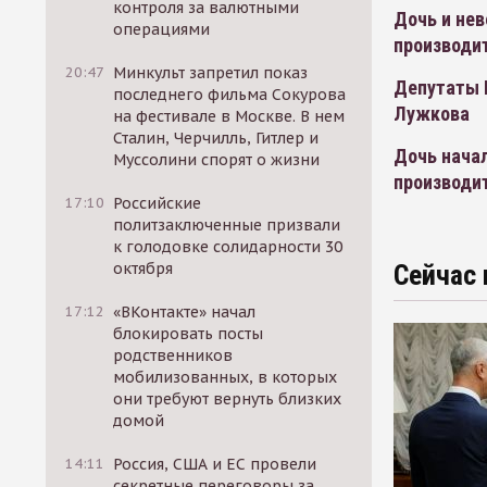
контроля за валютными
Дочь и нев
операциями
производи
20:47
Минкульт запретил показ
Депутаты 
последнего фильма Сокурова
Лужкова
на фестивале в Москве. В нем
Сталин, Черчилль, Гитлер и
Дочь начал
Муссолини спорят о жизни
производи
17:10
Российские
политзаключенные призвали
к голодовке солидарности 30
октября
Сейчас 
17:12
«ВКонтакте» начал
блокировать посты
родственников
мобилизованных, в которых
они требуют вернуть близких
домой
14:11
Россия, США и ЕС провели
секретные переговоры за