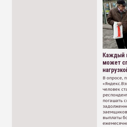
Каждый 
может сп
нагрузко
В опросе, 
«Яндекс.Вз
человек ст
респондент
погашать 
задолженно
заемщиков
выплаты б
ежемесячн