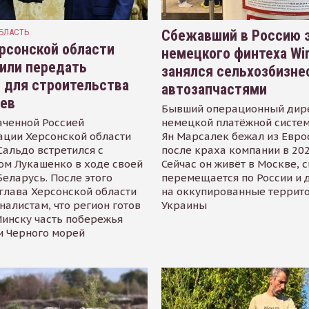
БЛАСТЬ
Сбежавший в Россию э
рсонской области
немецкого финтеха Wi
или передать
занялся сельхозбизне
 для строительства
автозапчастями
иев
Бывший операционный дир
аченной Россией
немецкой платёжной систем
ации Херсонской области
Ян Марсалек бежал из Евр
альдо встретился с
после краха компании в 202
ом Лукашенко в ходе своей
Сейчас он живёт в Москве, 
Беларусь. После этого
перемещается по России и 
глава Херсонской области
на оккупированные террит
налистам, что регион готов
Украины
инску часть побережья
и Черного морей