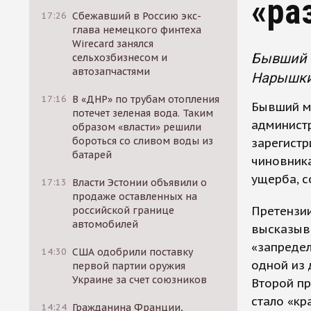
«ра
17:26
Сбежавший в Россию экс-
глава немецкого финтеха
Wirecard занялся
Бывший м
сельхозбизнесом и
автозапчастями
Нарышкин
17:16
В «ДНР» по трубам отопления
Бывший м
потечет зеленая вода. Таким
админист
образом «власти» решили
бороться со сливом воды из
зарегистр
батарей
чиновник
ущерба, 
17:13
Власти Эстонии объявили о
продаже оставленных на
Претензи
российской границе
автомобилей
высказыв
«запредел
14:30
США одобрили поставку
одной из 
первой партии оружия
Украине за счет союзников
Второй пр
стало «кр
14:24
Гражданина Франции,