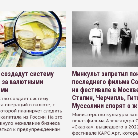
 создадут систему
Минкульт запретил по
я за валютными
последнего фильма С
ями
на фестивале в Москве
Сталин, Черчилль, Гит
тво создает систему
а операций в валюте, с
Муссолини спорят о ж
оторой планирует следить
Министерство культуры зап
капитала из России. На это
показ фильма Александра 
кнуло нежелание бизнеса
«Сказка», вышедшего в 2022
аться к предупреждениям
фестивале КАРО.Арт, котор