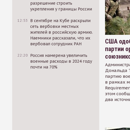
разрешение строить
укрепления у границы России
12:53
В сентябре на Кубе раскрыли
сеть вербовки местных
жителей в российскую армию.
Наемники рассказали, что их
США одоб
вербовал сотрудник РАН
партии о
союзник
22:20
Россия намерена увеличить
военные расходы в 2024 году
Администр
почти на 70%
Дональда 
партию во
в рамках м
Requirement
этом сообщ
два источн