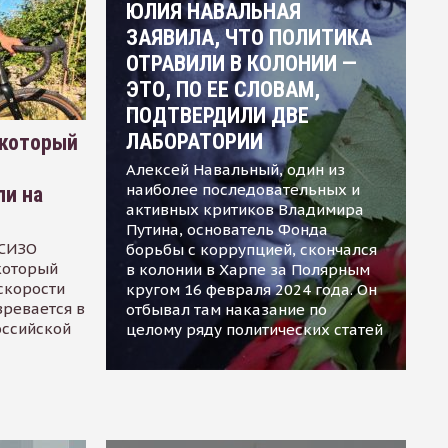
ЮЛИЯ НАВАЛЬНАЯ
ЗАЯВИЛА, ЧТО ПОЛИТИКА
ОТРАВИЛИ В КОЛОНИИ —
ЭТО, ПО ЕЕ СЛОВАМ,
ПОДТВЕРДИЛИ ДВЕ
ЛАБОРАТОРИИ
 который
Алексей Навальный, один из
наиболее последовательных и
ли на
активных критиков Владимира
Путина, основатель Фонда
 СИЗО
борьбы с коррупцией, скончался
 который
в колонии в Харпе за Полярным
скорости
кругом 16 февраля 2024 года. Он
зревается в
отбывал там наказание по
оссийской
целому ряду политических статей