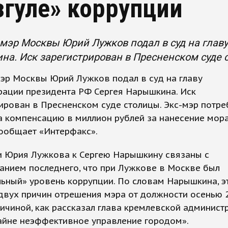
згуле» коррупции
эр Москвы Юрий Лужков подал в суд на глав
а. Иск зарегистрирован в Пресненском суде 
эр Москвы Юрий Лужков подал в суд на главу
рации президента РФ Сергея Нарышкина. Иск
ирован в Пресненском суде столицы. Экс-мэр потре
а компенсацию в миллион рублей за нанесение мор
сообщает «Интерфакс».
и Юрия Лужкова к Сергею Нарышкину связаны с
анием последнего, что при Лужкове в Москве был
ьный» уровень коррупции. По словам Нарышкина, э
двух причин отрешения мэра от должности осенью 2
ичиной, как рассказал глава кремлевской админист
айне неэффективное управление городом».