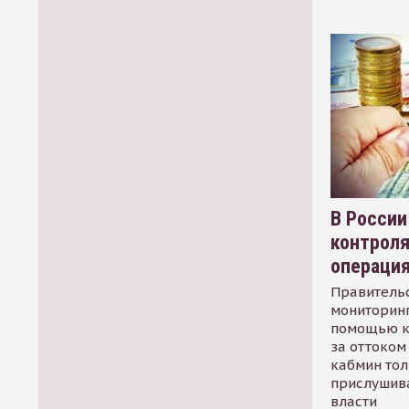
В России
контрол
операци
Правительс
мониторинг
помощью к
за оттоком 
кабмин тол
прислушив
власти