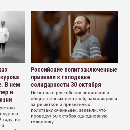
каз
Российские политзаключенные
окурова
призвали к голодовке
. В нем
солидарности 30 октября
лер и
Несколько российских политиков и
общественных деятелей, находящихся
изни
за решеткой и признанных
ретило
политзаключенными, заявили, что
Сокурова
проведут 30 октября однодневную
 году, на
голодовку
ый