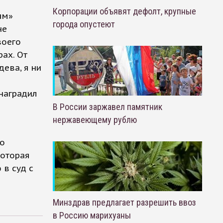
Корпорации объявят дефолт, крупные
ям»
города опустеют
не
воего
ах. От
дева, я ни
наградил
В России заржавел памятник
нержавеющему рублю
го
которая
 в суд с
Минздрав предлагает разрешить ввоз
в Россию марихуаны