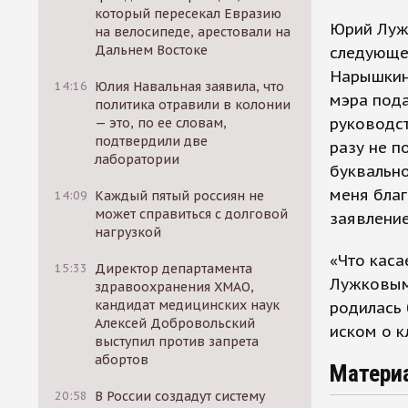
который пересекал Евразию
Юрий Луж
на велосипеде, арестовали на
Дальнем Востоке
следующе
Нарышкин
14:16
Юлия Навальная заявила, что
мэра под
политика отравили в колонии
руководст
— это, по ее словам,
подтвердили две
разу не п
лаборатории
буквально
меня благ
14:09
Каждый пятый россиян не
может справиться с долговой
заявление
нагрузкой
«Что каса
15:33
Директор департамента
Лужковым 
здравоохранения ХМАО,
кандидат медицинских наук
родилась 
Алексей Добровольский
иском о к
выступил против запрета
абортов
Матери
20:58
В России создадут систему