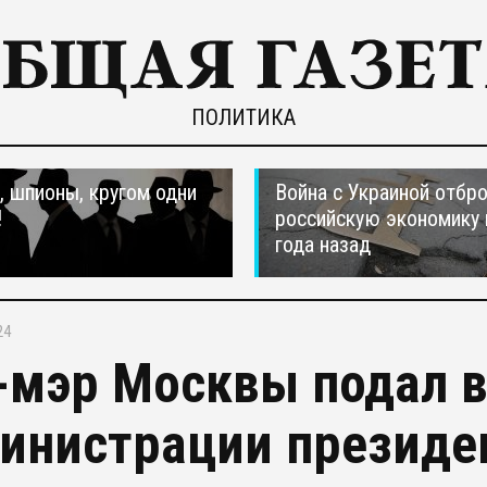
ПОЛИТИКА
 шпионы, кругом одни
Война с Украиной отбр
!
российскую экономику 
года назад
24
-мэр Москвы подал в 
инистрации президен