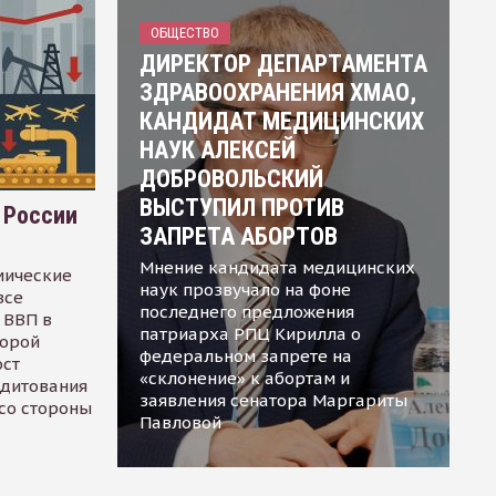
ОБЩЕСТВО
ДИРЕКТОР ДЕПАРТАМЕНТА
ЗДРАВООХРАНЕНИЯ ХМАО,
КАНДИДАТ МЕДИЦИНСКИХ
НАУК АЛЕКСЕЙ
ДОБРОВОЛЬСКИЙ
ВЫСТУПИЛ ПРОТИВ
 России
ЗАПРЕТА АБОРТОВ
Мнение кандидата медицинских
мические
наук прозвучало на фоне
все
последнего предложения
 ВВП в
патриарха РПЦ Кирилла о
торой
федеральном запрете на
ост
«склонение» к абортам и
едитования
заявления сенатора Маргариты
 со стороны
Павловой