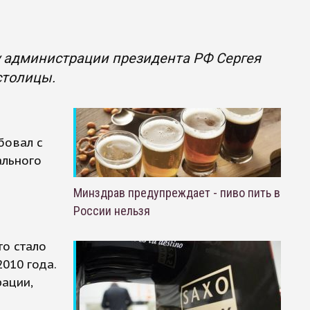
у администрации президента РФ Сергея
столицы.
бовал с
ального
Минздрав предупреждает - пиво пить в
России нельзя
то стало
010 года.
рации,