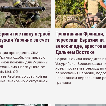
рили поставку первой
Гражданина Франции,
ружия Украине за счет
пересекал Евразию на
ов
велосипеде, арестова
Дальнем Востоке
ация президента США
Трампа одобрила первую
Софиан Сехили находится в
енной помощи для Украины
Уссурийска. Велосипедист,
еханизма Priority Ukraine
хотел поставить рекорд по 
s List. Об
пересечения Евразии, подо
ает Reuters со ссылкой на
незаконном пересечении р
ика, знакомых с ситуацией
границы