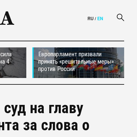
RU
/
EN
осила
Европарламент призвали
на 4
принять «решительные меры»
против России
суд на главу
та за слова о