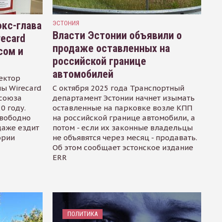
кс-глава
ЭСТОНИЯ
Власти Эстонии объявили о
recard
продаже оставленных на
сом и
российской границе
автомобилей
ектор
ы Wirecard
С октября 2025 года Транспортный
осоюза
департамент Эстонии начнет изымать
0 году.
оставленные на парковке возле КПП
свободно
на российской границе автомобили, а
даже ездит
потом - если их законные владельцы
ории
не объявятся через месяц - продавать.
Об этом сообщает эстонское издание
ERR
ПОЛИТИКА