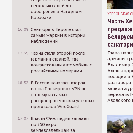
несколько дней до
обострения в Нагорном
ХЕРСОНСКАЯ О
Карабахе
Часть Хе
предлож
16:09
Сентябрь в Европе стал
самым жарким в истории
Беларуси
наблюдений
санатор
Глава назн
12:39
Чехия стала второй после
администр
Германии страной, где
Владимир С
конфисковали автомобиль с
Александр
российскими номерами
поездки в 
разговора 
18:32
В России началась вторая
заявил жур
волна блокировок VPN по
передать М
одному из самых
Азовского 
распространенных и удобных
протоколов WireGuard
17:07
Власти Финляндии заплатят
по 750 евро
землевладельцам за