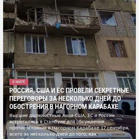
В МИРЕ
РОССИЯ, США И ЕС ПРОВЕЛИ СЕКРЕТНЫЕ
ПЕРЕГОВОРЫ ЗА НЕСКОЛЬКО ДНЕЙ ДО
ОБОСТРЕНИЯ В НАГОРНОМ КАРАБАХЕ
Высшие должностные лица США, ЕС и России
встретились в Стамбуле для обсуждения
противостояния в Нагорном Карабахе 17 сентября,
всего за несколько дней до того, как