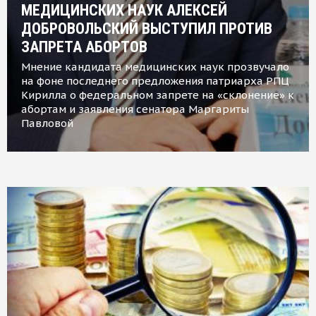
МЕДИЦИНСКИХ НАУК АЛЕКСЕЙ
ДОБРОВОЛЬСКИЙ ВЫСТУПИЛ ПРОТИВ
ЗАПРЕТА АБОРТОВ
Мнение кандидата медицинских наук прозвучало
на фоне последнего предложения патриарха РПЦ
Кирилла о федеральном запрете на «склонение» к
абортам и заявления сенатора Маргариты
Павловой