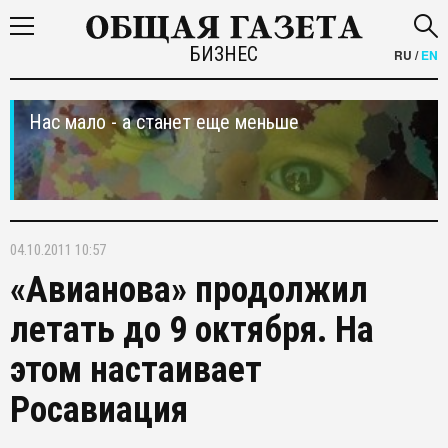
БИЗНЕС
RU
/
EN
Нас мало - а станет еще меньше
04.10.2011 10:57
«Авианова» продолжил
летать до 9 октября. На
этом настаивает
Росавиация